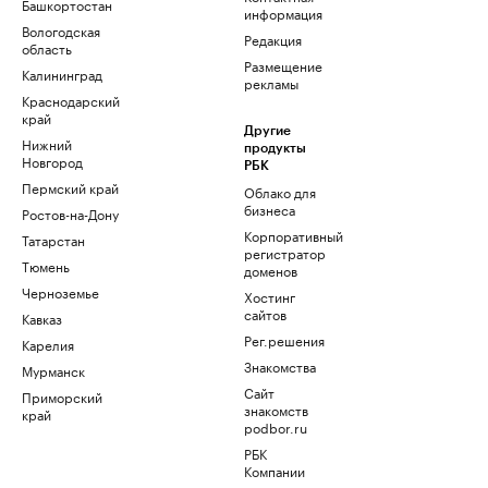
Башкортостан
информация
Вологодская
Редакция
область
Размещение
Калининград
рекламы
Краснодарский
край
Другие
Нижний
продукты
Новгород
РБК
Пермский край
Облако для
бизнеса
Ростов-на-Дону
Корпоративный
Татарстан
регистратор
Тюмень
доменов
Черноземье
Хостинг
сайтов
Кавказ
Рег.решения
Карелия
Знакомства
Мурманск
Сайт
Приморский
знакомств
край
podbor.ru
РБК
Компании