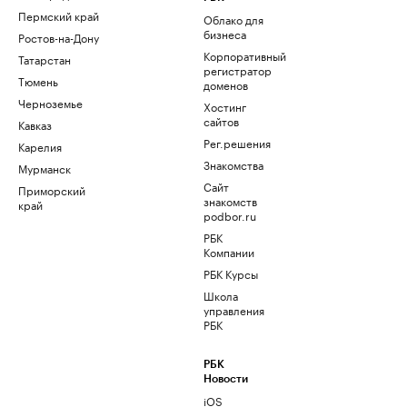
Пермский край
Облако для
бизнеса
Ростов-на-Дону
Корпоративный
Татарстан
регистратор
Тюмень
доменов
Черноземье
Хостинг
сайтов
Кавказ
Рег.решения
Карелия
Знакомства
Мурманск
Сайт
Приморский
знакомств
край
podbor.ru
РБК
Компании
РБК Курсы
Школа
управления
РБК
РБК
Новости
iOS