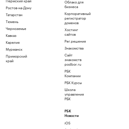
Пермский край
Облако для
бизнеса
Ростов-на-Дону
Корпоративный
Татарстан
регистратор
Тюмень
доменов
Черноземье
Хостинг
сайтов
Кавказ
Рег.решения
Карелия
Знакомства
Мурманск
Сайт
Приморский
знакомств
край
podbor.ru
РБК
Компании
РБК Курсы
Школа
управления
РБК
РБК
Новости
iOS