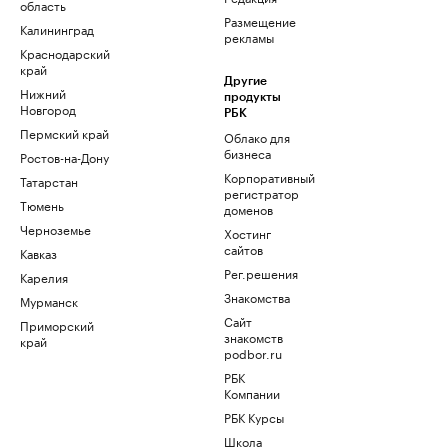
область
Размещение
Калининград
рекламы
Краснодарский
край
Другие
Нижний
продукты
Новгород
РБК
Пермский край
Облако для
бизнеса
Ростов-на-Дону
Корпоративный
Татарстан
регистратор
Тюмень
доменов
Черноземье
Хостинг
сайтов
Кавказ
Рег.решения
Карелия
Знакомства
Мурманск
Сайт
Приморский
знакомств
край
podbor.ru
РБК
Компании
РБК Курсы
Школа