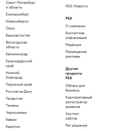
Санкт-Петербург
RSS Новости
и область
Екатеринбург
РБК
Новосибирск
О компании
Омск
Контактная
Башкортостан
информация
Вологодская
Редакция
область
Размещение
Калининград
рекламы
Краснодарский
край
Другие
Нижний
продукты
Новгород
РБК
Пермский край
Облако для
бизнеса
Ростов-на-Дону
Корпоративный
Татарстан
регистратор
Тюмень
доменов
Черноземье
Хостинг
сайтов
Кавказ
Рег.решения
Карелия