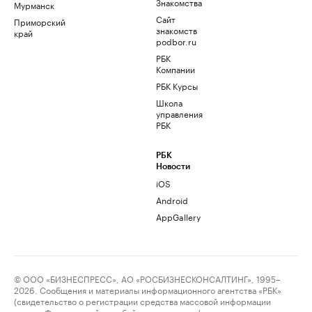
Знакомства
Мурманск
Сайт
Приморский
знакомств
край
podbor.ru
РБК
Компании
РБК Курсы
Школа
управления
РБК
РБК
Новости
iOS
Android
AppGallery
© ООО «БИЗНЕСПРЕСС», АО «РОСБИЗНЕСКОНСАЛТИНГ», 1995–
2026. Сообщения и материалы информационного агентства «РБК»
(свидетельство о регистрации средства массовой информации
выдано Федеральной службой по надзору в сфере связи,