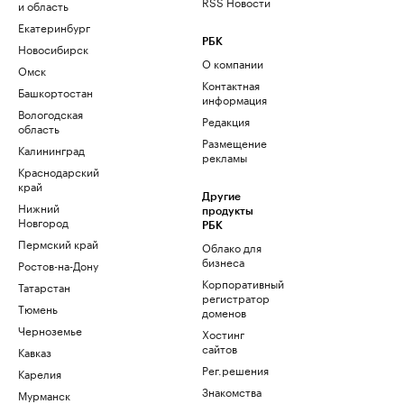
RSS Новости
и область
Екатеринбург
РБК
Новосибирск
О компании
Омск
Контактная
Башкортостан
информация
Вологодская
Редакция
область
Размещение
Калининград
рекламы
Краснодарский
край
Другие
Нижний
продукты
Новгород
РБК
Пермский край
Облако для
бизнеса
Ростов-на-Дону
Корпоративный
Татарстан
регистратор
Тюмень
доменов
Черноземье
Хостинг
сайтов
Кавказ
Рег.решения
Карелия
Знакомства
Мурманск