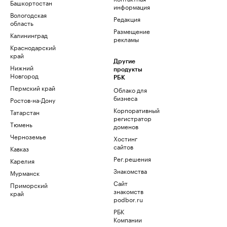
Башкортостан
информация
Вологодская
Редакция
область
Размещение
Калининград
рекламы
Краснодарский
край
Другие
Нижний
продукты
Новгород
РБК
Пермский край
Облако для
бизнеса
Ростов-на-Дону
Корпоративный
Татарстан
регистратор
Тюмень
доменов
Черноземье
Хостинг
сайтов
Кавказ
Рег.решения
Карелия
Знакомства
Мурманск
Сайт
Приморский
знакомств
край
podbor.ru
РБК
Компании