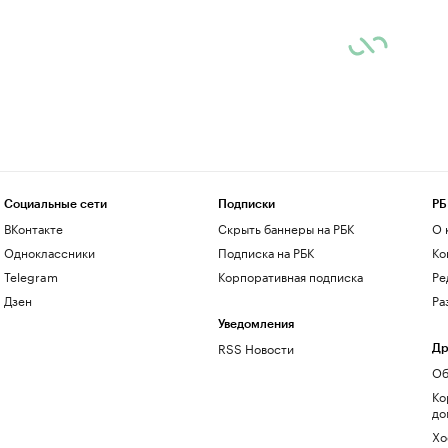
Социальные сети
Подписки
РБ
ВКонтакте
Скрыть баннеры на РБК
О 
Одноклассники
Подписка на РБК
Ко
Telegram
Корпоративная подписка
Ре
Дзен
Ра
Уведомления
RSS Новости
Др
Об
Ко
до
Хо