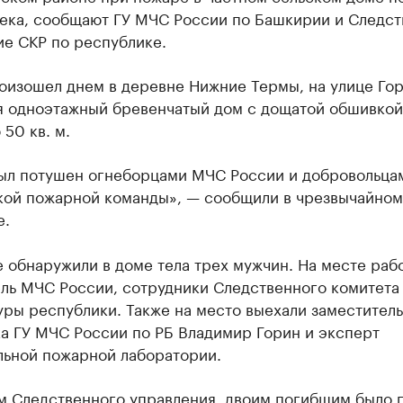
века, сообщают ГУ МЧС России по Башкирии и Следс
ие СКР по республике.
оизошел днем в деревне Нижние Термы, на улице Гор
я одноэтажный бревенчатый дом с дощатой обшивкой
50 кв. м.
ыл потушен огнеборцами МЧС России и добровольца
ой пожарной команды», — сообщили в чрезвычайном
е.
 обнаружили в доме тела трех мужчин. На месте раб
ель МЧС России, сотрудники Следственного комитета
ры республики. Также на место выехали заместитель
а ГУ МЧС России по РБ Владимир Горин и эксперт
льной пожарной лаборатории.
м Следственного управления, двоим погибшим было 