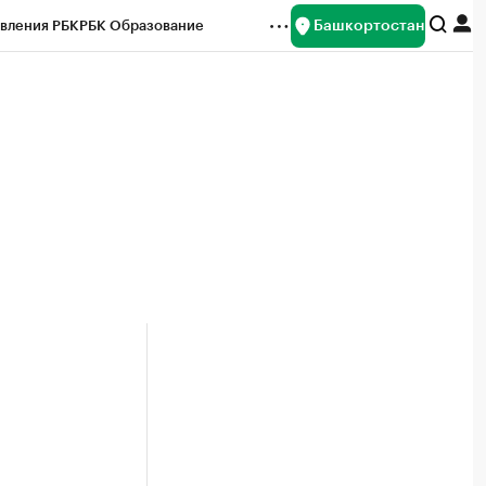
Башкортостан
вления РБК
РБК Образование
редитные рейтинги
Франшизы
Газета
ок наличной валюты