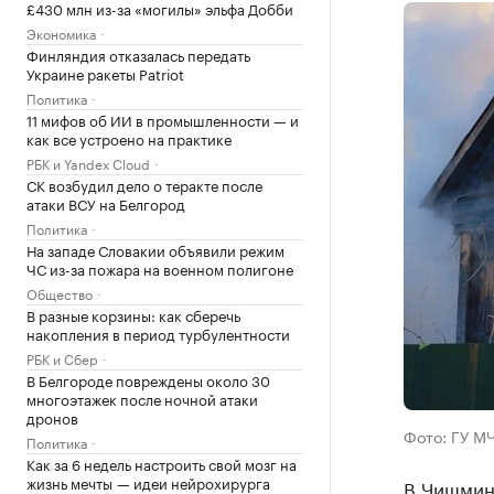
£430 млн из-за «могилы» эльфа Добби
Экономика
Финляндия отказалась передать
Украине ракеты Patriot
Политика
11 мифов об ИИ в промышленности — и
как все устроено на практике
РБК и Yandex Cloud
СК возбудил дело о теракте после
атаки ВСУ на Белгород
Политика
На западе Словакии объявили режим
ЧС из-за пожара на военном полигоне
Общество
В разные корзины: как сберечь
накопления в период турбулентности
РБК и Сбер
В Белгороде повреждены около 30
многоэтажек после ночной атаки
дронов
Фото: ГУ МЧ
Политика
Как за 6 недель настроить свой мозг на
жизнь мечты — идеи нейрохирурга
В Чишмин