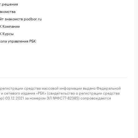
г.решения
акомства
йт знакомств podbor.ru
К Компании
К Курсы
ола управления РБК
регистрации средства массовой информации выдано Федеральной
и сетевого издания «РБК» (свидетельство о регистрации средства
ор) 03.12.2021 за номером ЭЛ №ФС77-82385) сопровождаются