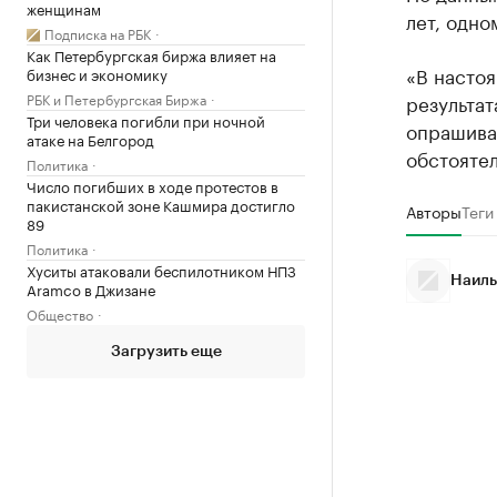
женщинам
лет, одно
Подписка на РБК
Как Петербургская биржа влияет на
«В насто
бизнес и экономику
РБК и Петербургская Биржа
результат
Три человека погибли при ночной
опрашиваю
атаке на Белгород
обстояте
Политика
Число погибших в ходе протестов в
пакистанской зоне Кашмира достигло
Авторы
Теги
89
Политика
Хуситы атаковали беспилотником НПЗ
Наиль
Aramco в Джизане
Общество
Загрузить еще