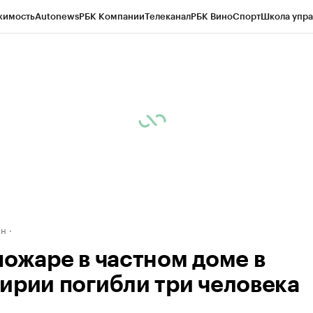
жимость
Autonews
РБК Компании
Телеканал
РБК Вино
Спорт
Школа упра
д
Стиль
Крипто
РБК Бизнес-среда
Дискуссионный клуб
Исследования
К
рагентов
Политика
Экономика
Бизнес
Технологии и медиа
Финансы
Рын
ан
пожаре в частном доме в
ирии погибли три человека