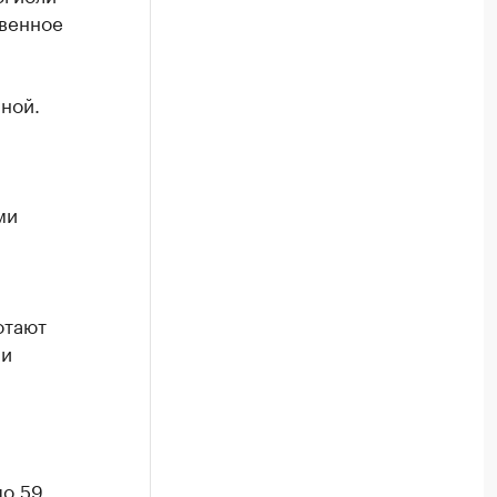
твенное
ной.
ми
отают
 и
по 59