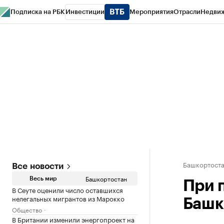
Подписка на РБК
Инвестиции
Мероприятия
Отрасли
Недви
РБК Курсы
РБК Life
Тренды
Визионеры
Национальные проекты
Горо
Спецпроекты СПб
Конференции СПб
Спецпроекты
Проверка конт
Башкортост
Все новости
Башкортостан
Весь мир
При 
В Сеуте оценили число оставшихся
нелегальных мигрантов из Марокко
Башк
Общество
В Британии изменили энергопроект на