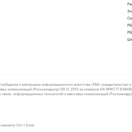
Ре
Зн
Са
РБ
РБ
Шк
ения и материалы информационного агентства «РБК» (свидетельство о 
овых коммуникаций (Роскомнадзор) 09.12.2015 за номером ИА №ФС77-63848) 
 связи, информационных технологий и массовых коммуникаций (Роскомнадз
нажмите Ctrl + Enter