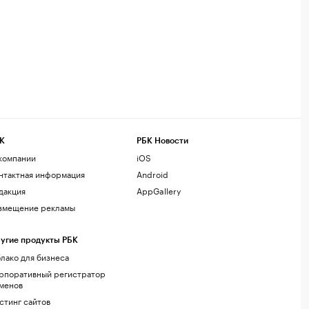
К
РБК Новости
компании
iOS
нтактная информация
Android
дакция
AppGallery
змещение рекламы
угие продукты РБК
лако для бизнеса
рпоративный регистратор
менов
стинг сайтов