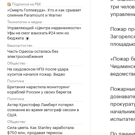
Подписка на РБК
три чело
«Смерть Голливуда». Кто и как срывает
управлен
слияние Paramount и Warner
Технологии и медиа
Управляющий «Центра недвижимости»
Пожар пр
Уфы не смог взыскать ₽24 млн из
Загорелс
бюджета
площадью 
Башкортостан
Часть Одессы осталась без
электроснабжения
«Пожар б
Общество
Чишминск
На саудовском НПЗ после удара
ведомств
хуситов начался пожар. Видео
Политика
Британия нарастила мониторинг
Пожарные
кораблей России у своих берегов
дознават
Политика
прокурату
Актер Кристофер Ламберт потерял
сознание во время автограф-сессии в
начальник
США
испытате
Общество
Сила цвета. Как Stanley заработала
$750 млн, продавая термосы
По данны