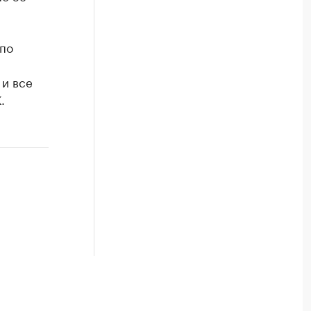
по
 и все
.