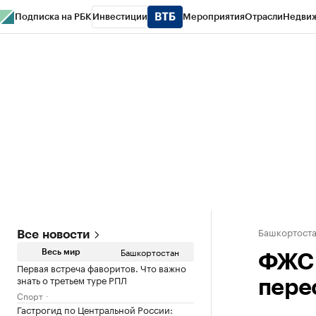
Подписка на РБК
Инвестиции
Мероприятия
Отрасли
Недви
РБК Курсы
РБК Life
Тренды
Визионеры
Национальные проекты
Горо
Спецпроекты СПб
Конференции СПб
Спецпроекты
Проверка конт
Башкортост
Все новости
Башкортостан
Весь мир
ФЖС 
Первая встреча фаворитов. Что важно
знать о третьем туре РПЛ
пере
Спорт
Гастрогид по Центральной России: