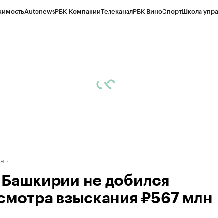
жимость
Autonews
РБК Компании
Телеканал
РБК Вино
Спорт
Школа упра
д
Стиль
Крипто
РБК Бизнес-среда
Дискуссионный клуб
Исследования
К
рагентов
Политика
Экономика
Бизнес
Технологии и медиа
Финансы
Рын
ан
Башкирии не добился
смотра взыскания ₽567 млн