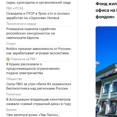
сыры, крокодилы и органический сидр
Фонд жил
РБК и РСХБ
офиса на
Скандалы и ПТСР в Трое: кто и сколько
заработал на «Одиссее» Нолана
фондом»
Технологии и медиа
Ромашина оценила судейство
российских синхронисток на
чемпионате Европы
Спорт
Roblox признал зависимость от России:
как зарабатывает игровая экосистема
Подписка на РБК
В Крыму рассказали о
продолжающихся ограничениях
подачи электричества
Общество
Силы ПВО за утро сбили 83 украинских
беспилотника над регионами России
Политика
В Ассоциации владельцев кинотеатров
назвали «самый страшный день» в году
Бизнес
Чем заняться дома: «Тед Лассо»,