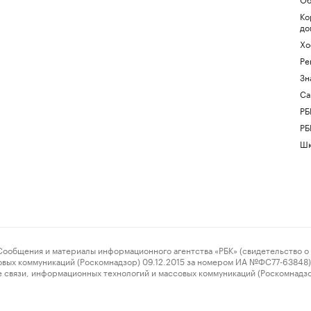
Ко
до
Хо
Ре
Зн
Са
РБ
РБ
Шк
ения и материалы информационного агентства «РБК» (свидетельство о 
овых коммуникаций (Роскомнадзор) 09.12.2015 за номером ИА №ФС77-63848) 
 связи, информационных технологий и массовых коммуникаций (Роскомнадз