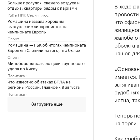
Больше прогулок, свежего воздуха и
В ходе р
отдыха: квартиры рядом с парками
провести
РБК и ПИК Серия плюс
что офисн
Ромашина назвала хорошим
выступление синхронисток на
жилищного
чемпионате Европы
жалобе от
Спорт
объекта в
Ромашина — РБК об итогах чемпионата
Европы: «Слепили из того, что было»
нашел для
Спорт
Минобороны назвало цели группового
«Основан
удара по Киеву
имеется.
Политика
Что известно об атаках БПЛА на
затягива
регионы России. Главное к 8 августа
судебных 
Политика
истца, та
Загрузить еще
Теперь по
на торги.
Как
сооб