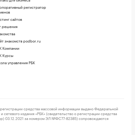
рпоративный регистратор
менов
стинг сайтов
г.решения
акомства
йт знакомств podbor.ru
К Компании
К Курсы
ола управления РБК
регистрации средства массовой информации выдано Федеральной
и сетевого издания «РБК» (свидетельство о регистрации средства
ор) 03.12.2021 за номером ЭЛ №ФС77-82385) сопровождаются