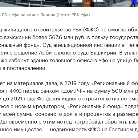
РБ в Уфе на улице Ленина (Фото: РБК Уфа)
д жилищного строительства РБ» (ФЖС) не смогло обж
 взыскании более 567,6 млн руб. в пользу государст
ональный фонд». Суд апелляционной инстанции в Чел
 силе решение Арбитражного суда Башкирии. В уплат
же заберут здание головного офиса в Уфе на улице Ле
 в постановлении.
ет из материалов дела, в 2019 году «Региональный ф
долг ФЖС перед банком «Дом.РФ» на сумму 500 млн р
 до 2021 года Фонд жилищного строительства не смо
ься с новым кредитором, «Региональный фонд» подал
 всей суммы основного долга и процентов в размере
 Одновременно с этим истец потребовал обратить вз
енное имущество — недвижимость ФЖС на Гостином д