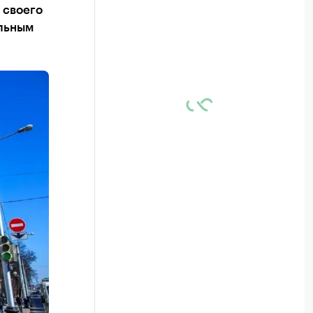
 своего
альным