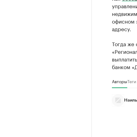
управлен
недвижим
офисном з
адресу.
Тогда же
«Региона
выплатить
банком «
Авторы
Теги
Наиль