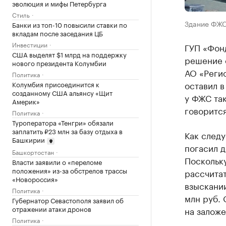
эволюция и мифы Петербурга
Стиль
Здание ФЖС 
Банки из топ-10 повысили ставки по
вкладам после заседания ЦБ
Инвестиции
ГУП «Фон
США выделят $1 млрд на поддержку
решение о
нового президента Колумбии
АО «Реги
Политика
оставил в
Колумбия присоединится к
созданному США альянсу «Щит
у ФЖС так
Америк»
говорится
Политика
Туроператора «Тенгри» обязали
заплатить ₽23 млн за базу отдыха в
Как следу
Башкирии
погасил 
Башкортостан
Поскольку
Власти заявили о «переломе
положения» из-за обстрелов трассы
рассчитат
«Новороссия»
взыскании
Политика
млн руб.
Губернатор Севастополя заявил об
отражении атаки дронов
на залож
Политика