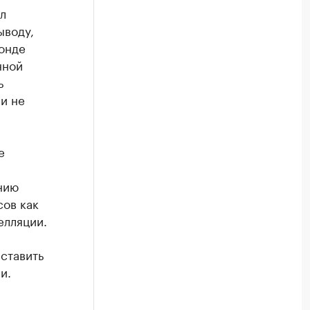
л
ыводу,
Фонде
нной
ь
и не
е
нию
сов как
елляции.
ыставить
и.