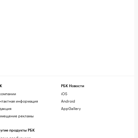
К
РБК Новости
компании
iOS
нтактная информация
Android
дакция
AppGallery
змещение рекламы
угие продукты РБК
лако для бизнеса