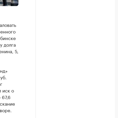
аловать
венного
ябинске
у долга
нина, 5,
онд»
уб.
г
 иск о
 67,6
ыскание
воре.