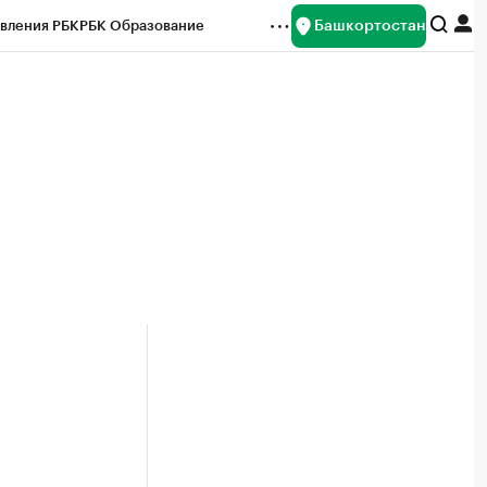
Башкортостан
вления РБК
РБК Образование
редитные рейтинги
Франшизы
Газета
ок наличной валюты