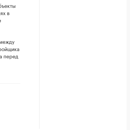
бъекты
ях в
е
 между
тройщика
а перед