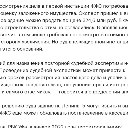
ассмотрения дела в первой инстанции ФЖС потребова
 оценку заложенного имущества. Эксперт пришел к в
ое здание можно продать по цене 324,6 млн руб. В 
 строительства с этим не согласились. В апелляцио
ветчик в том числе требовал пересмотреть стоимост
 сторону увеличения. Но суд апелляционной инстанци
 этого оснований.
ий для назначения повторной судебной экспертизы н
 Проведение судебной экспертизы может привести к
нию сроков рассмотрения настоящего дела и увеличе
издержек, следовательно, нарушению прав и интере
к и самого ответчика», — говорится в определении ап
 решению суда здание на Ленина, 5 могут изъять и в
 ФЖС еще может обжаловать постановление в кассаци
щал
РБК Уфа, в январе 2022 года территориальному