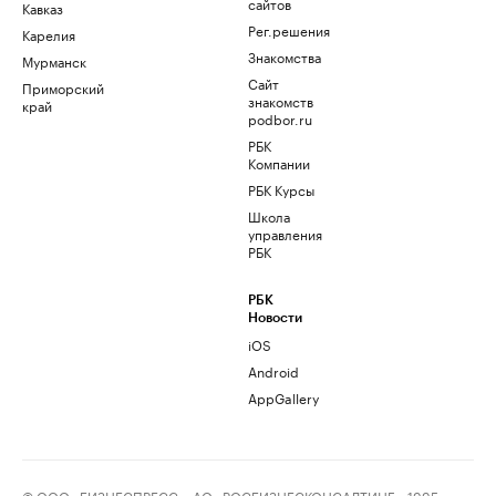
сайтов
Кавказ
Рег.решения
Карелия
Знакомства
Мурманск
Сайт
Приморский
знакомств
край
podbor.ru
РБК
Компании
РБК Курсы
Школа
управления
РБК
РБК
Новости
iOS
Android
AppGallery
© ООО «БИЗНЕСПРЕСС», АО «РОСБИЗНЕСКОНСАЛТИНГ», 1995–