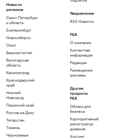
Новости
регионов
Уведомления
Санкт-Петербург
RSS Новости
и область
Екатеринбург
РБК
Новосибирск
О компании
Омск
Контактная
Башкортостан
информация
Вологодская
Редакция
область
Размещение
Калининград
рекламы
Краснодарский
край
Другие
Нижний
продукты
Новгород
РБК
Пермский край
Облако для
бизнеса
Ростов-на-Дону
Корпоративный
Татарстан
регистратор
Тюмень
доменов
Черноземье
Хостинг