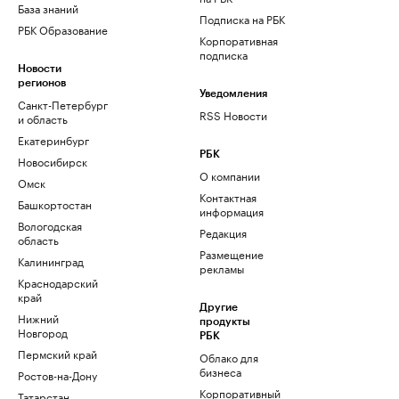
База знаний
Подписка на РБК
РБК Образование
Корпоративная
подписка
Новости
регионов
Уведомления
Санкт-Петербург
RSS Новости
и область
Екатеринбург
РБК
Новосибирск
О компании
Омск
Контактная
Башкортостан
информация
Вологодская
Редакция
область
Размещение
Калининград
рекламы
Краснодарский
край
Другие
Нижний
продукты
Новгород
РБК
Пермский край
Облако для
бизнеса
Ростов-на-Дону
Корпоративный
Татарстан