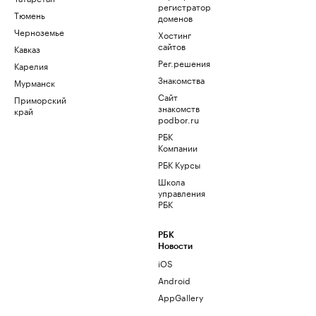
регистратор
Тюмень
доменов
Черноземье
Хостинг
сайтов
Кавказ
Рег.решения
Карелия
Знакомства
Мурманск
Сайт
Приморский
знакомств
край
podbor.ru
РБК
Компании
РБК Курсы
Школа
управления
РБК
РБК
Новости
iOS
Android
AppGallery