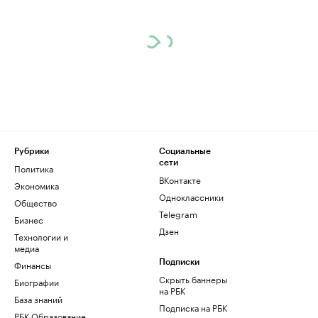
Рубрики
Социальные
сети
Политика
ВКонтакте
Экономика
Одноклассники
Общество
Telegram
Бизнес
Дзен
Технологии и
медиа
Финансы
Подписки
Скрыть баннеры
Биографии
на РБК
База знаний
Подписка на РБК
РБК Образование