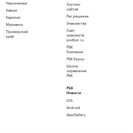
Черноземье
Хостинг
сайтов
Кавказ
Рег.решения
Карелия
Знакомства
Мурманск
Сайт
Приморский
знакомств
край
podbor.ru
РБК
Компании
РБК Курсы
Школа
управления
РБК
РБК
Новости
iOS
Android
AppGallery