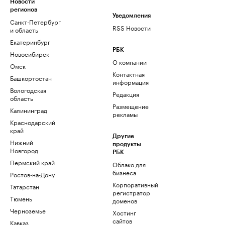
Новости
регионов
Уведомления
Санкт-Петербург
RSS Новости
и область
Екатеринбург
РБК
Новосибирск
О компании
Омск
Контактная
Башкортостан
информация
Вологодская
Редакция
область
Размещение
Калининград
рекламы
Краснодарский
край
Другие
Нижний
продукты
Новгород
РБК
Пермский край
Облако для
бизнеса
Ростов-на-Дону
Корпоративный
Татарстан
регистратор
Тюмень
доменов
Черноземье
Хостинг
сайтов
Кавказ