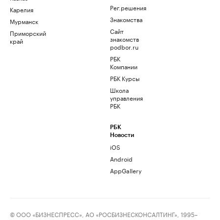
Рег.решения
Карелия
Знакомства
Мурманск
Сайт
Приморский
знакомств
край
podbor.ru
РБК
Компании
РБК Курсы
Школа
управления
РБК
РБК
Новости
iOS
Android
AppGallery
© ООО «БИЗНЕСПРЕСС», АО «РОСБИЗНЕСКОНСАЛТИНГ», 1995–