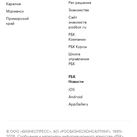
Рег.решения
Карелия
Знакомства
Мурманск
Сайт
Приморский
знакомств
край
podbor.ru
РБК
Компании
РБК Курсы
Школа
управления
РБК
РБК
Новости
iOS
Android
AppGallery
© ООО «БИЗНЕСПРЕСС», АО «РОСБИЗНЕСКОНСАЛТИНГ», 1995–
2026. Сообщения и материалы информационного агентства «РБК»