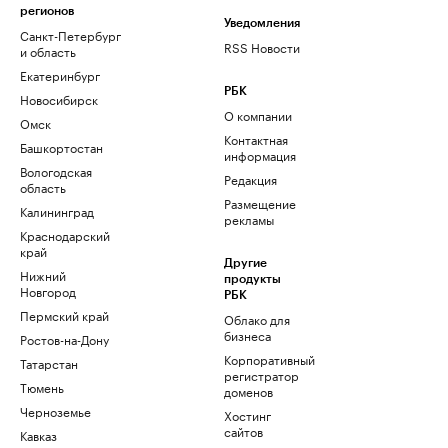
регионов
Уведомления
Санкт-Петербург
RSS Новости
и область
Екатеринбург
РБК
Новосибирск
О компании
Омск
Контактная
Башкортостан
информация
Вологодская
Редакция
область
Размещение
Калининград
рекламы
Краснодарский
край
Другие
Нижний
продукты
Новгород
РБК
Пермский край
Облако для
бизнеса
Ростов-на-Дону
Корпоративный
Татарстан
регистратор
Тюмень
доменов
Черноземье
Хостинг
сайтов
Кавказ