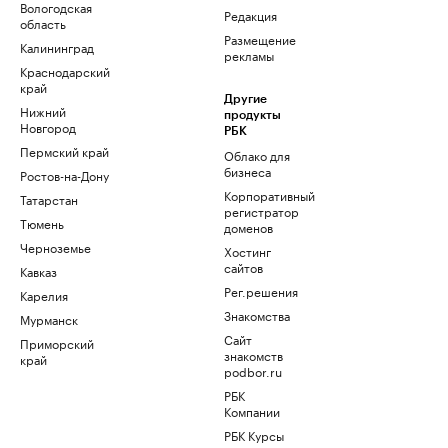
Вологодская
Редакция
область
Размещение
Калининград
рекламы
Краснодарский
край
Другие
Нижний
продукты
Новгород
РБК
Пермский край
Облако для
бизнеса
Ростов-на-Дону
Корпоративный
Татарстан
регистратор
Тюмень
доменов
Черноземье
Хостинг
сайтов
Кавказ
Рег.решения
Карелия
Знакомства
Мурманск
Сайт
Приморский
знакомств
край
podbor.ru
РБК
Компании
РБК Курсы