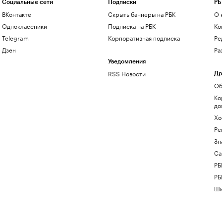
Социальные сети
Подписки
РБ
ВКонтакте
Скрыть баннеры на РБК
О 
Одноклассники
Подписка на РБК
Ко
Telegram
Корпоративная подписка
Ре
Дзен
Ра
Уведомления
RSS Новости
Др
Об
Ко
до
Хо
Ре
Зн
Са
РБ
РБ
Шк