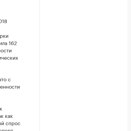
018
ерки
ила 162
ности
ических
что с
ленности
х
к как
ый спрос
сперт.