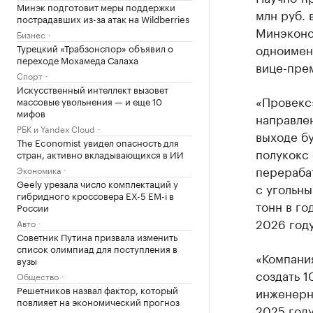
Минэк подготовит меры поддержки
млн руб. 
пострадавших из-за атак на Wildberries
Минэконо
Бизнес
одноимен
Турецкий «Трабзонспор» объявил о
переходе Мохамеда Салаха
вице-пре
Спорт
Искусственный интеллект вызовет
«Провекс»
массовые увольнения — и еще 10
мифов
направле
РБК и Yandex Cloud
выходе бу
The Economist увидел опасность для
полукокс 
стран, активно вкладывающихся в ИИ
перераба
Экономика
Geely урезала число комплектаций у
с угольны
гибридного кроссовера EX-5 EM-i в
тонн в го
России
2026 году
Авто
Советник Путина призвала изменить
список олимпиад для поступления в
«Компания
вузы
создать 1
Общество
Решетников назвал фактор, который
инженерны
повлияет на экономический прогноз
2025 год