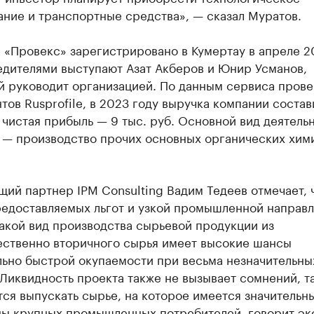
ние и транспортные средства», — сказал Муратов.
«Провекс» зарегистрировано в Кумертау в апреле 2
едителями выступают Азат Акберов и Юнир Усманов,
й руководит организацией. По данным сервиса пров
тов Rusprofile, в 2023 году выручка компании состав
, чистая прибыль — 9 тыс. руб. Основной вид деятель
 — производство прочих основных органических хим
ий партнер IPM Consulting Вадим Тедеев отмечает, 
редоставляемых льгот и узкой промышленной направ
акой вид производства сырьевой продукции из
ственно вторичного сырья имеет высокие шансы
льно быстрой окупаемости при весьма незначительны
 Ликвидность проекта также не вызывает сомнений, та
ся выпускать сырье, на которое имеется значительн
ны крупных промышленных потребителей, говорит эк