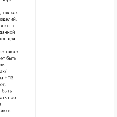
 так как
зделий,
сокого
 данной
жен для
во также
ет быть
ля.
ах/
ны НПЗ.
ют,
 быть
ать про
ы
сле в