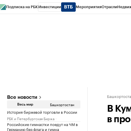
Подписка на РБК
Инвестиции
Мероприятия
Отрасли
Недви
РБК Курсы
РБК Life
Тренды
Визионеры
Национальные проекты
Горо
Спецпроекты СПб
Конференции СПб
Спецпроекты
Проверка конт
Башкортост
Все новости
Башкортостан
Весь мир
В Ку
История биржевой торговли в России
в пр
РБК и Петербургская Биржа
Российские гимнастки поедут на ЧМ в
Германию без флага и гимна