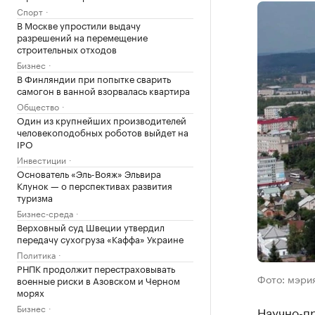
Спорт
В Москве упростили выдачу
разрешений на перемещение
строительных отходов
Бизнес
В Финляндии при попытке сварить
самогон в ванной взорвалась квартира
Общество
Один из крупнейших производителей
человекоподобных роботов выйдет на
IPO
Инвестиции
Основатель «Эль-Вояж» Эльвира
Клунок — о перспективах развития
туризма
Бизнес-среда
Верховный суд Швеции утвердил
передачу сухогруза «Каффа» Украине
Политика
РНПК продолжит перестраховывать
Фото: мэри
военные риски в Азовском и Черном
морях
Бизнес
Научно-п