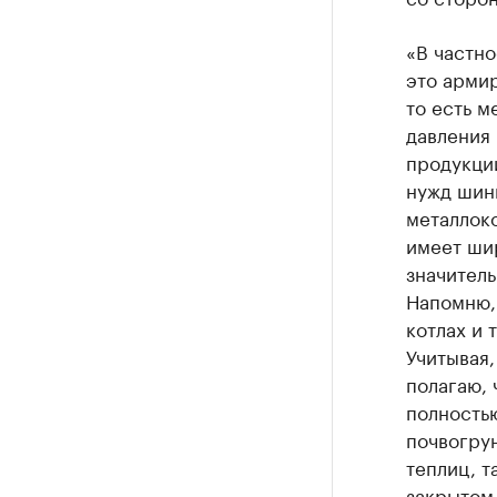
«В частно
это арми
то есть м
давления
продукции
нужд шин
металлок
имеет ши
значитель
Напомню,
котлах и 
Учитывая,
полагаю,
полностью
почвогрун
теплиц, т
закрытом 