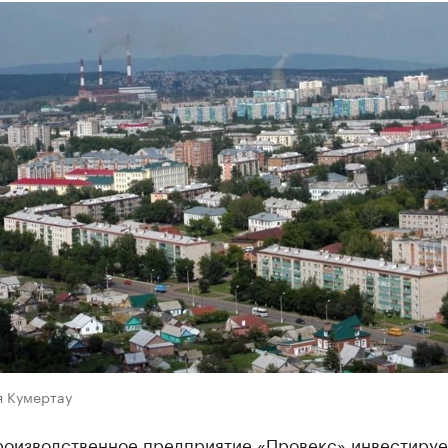
я Кумертау
роизводственное предприятие «Провекс» инвестируе