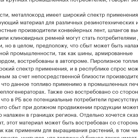
сти, металлокорд имеет широкий спектр применения,
рующий материал для различных резинотехнических и
естные производители конвейерных лент, шлангов вы
 или клиновидных ремней могут стать потребителями
, но в целом, предположу, что сбыт может быть нала
ной промышленности, так как шины, армированные
ордом, востребованы в автопроме. Пиролизное топли
рокий спектр применения, и в республике спрос мож
ным за счет непосредственной близости производите
 что данное топливо применимо в промышленных печ
теплогенераторах. Также оно востребовано со сторо
 что в РБ все потенциальные потребители присутству
 что сбыт при должном продвижении продукции может
 налажен в границах региона. Отдельно хочется сказ
т, этот материал может быть востребован со сторон
ак как применим для выращивания растений, в том чи
грунте, учитывая, что тепличный бизнес также имеет