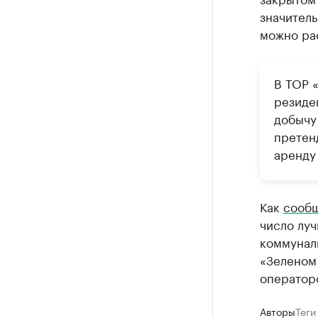
значитель
можно ра
В ТОР 
резиде
добычу
претен
аренду
Как
сооб
число лу
коммуналь
«Зеленом
операторо
Авторы
Теги