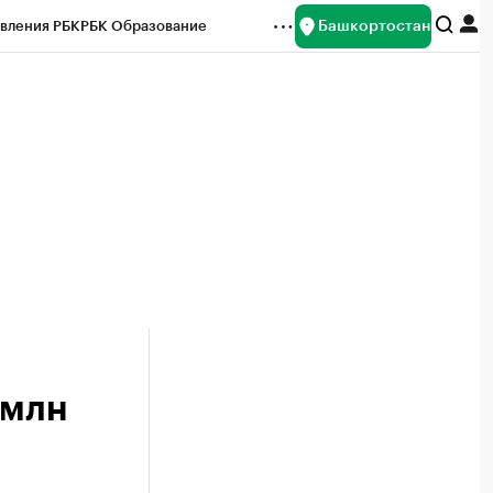
Башкортостан
вления РБК
РБК Образование
редитные рейтинги
Франшизы
Газета
ок наличной валюты
 млн