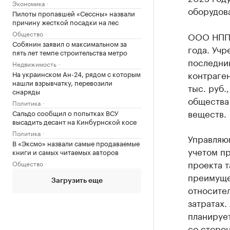
Экономика
оборудова
Пилоты пропавшей «Сессны» назвали
причину жесткой посадки на лес
Общество
ООО НПП 
Собянин заявил о максимальном за
года. Учр
пять лет темпе строительства метро
последни
Недвижимость
контраген
На украинском Ан-24, рядом с которым
нашли взрывчатку, перевозили
тыс. руб.
снаряды
общества
Политика
веществ.
Сальдо сообщил о попытках ВСУ
высадить десант на Кинбурнской косе
Политика
Управляющ
В «Эксмо» назвали самые продаваемые
учетом п
книги и самых читаемых авторов
проекта т
Общество
преимуще
Загрузить еще
относите
затратах.
планирует
со сторо