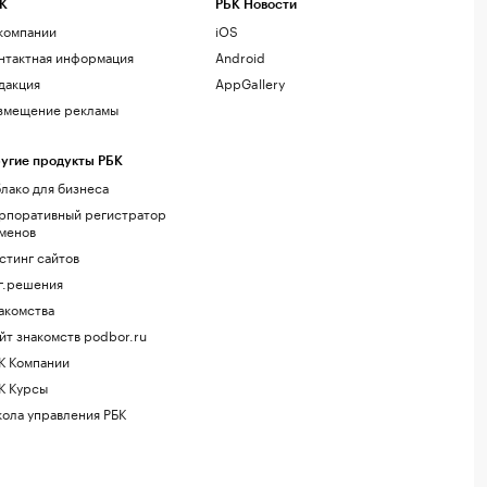
К
РБК Новости
компании
iOS
нтактная информация
Android
дакция
AppGallery
змещение рекламы
угие продукты РБК
лако для бизнеса
рпоративный регистратор
менов
стинг сайтов
г.решения
акомства
йт знакомств podbor.ru
К Компании
К Курсы
ола управления РБК