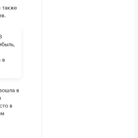
е также
в.
8
ибыль,
 в
вошла в
и
сто в
им