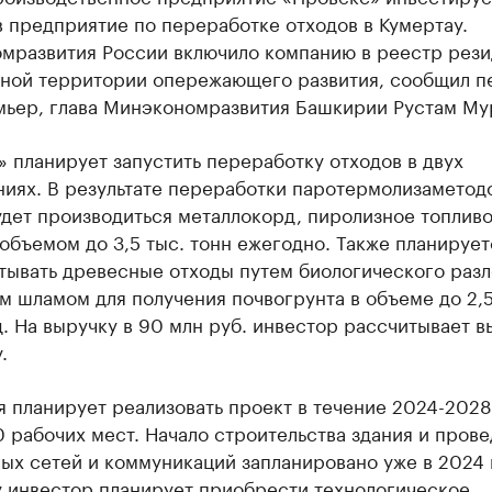
в предприятие по переработке отходов в Кумертау.
мразвития России включило компанию в реестр рези
ной территории опережающего развития, сообщил п
мьер, глава Минэкономразвития Башкирии Рустам Му
 планирует запустить переработку отходов в двух
ниях. В результате переработки паротермолизаметод
дет производиться металлокорд, пиролизное топливо
объемом до 3,5 тыс. тонн ежегодно. Также планирует
тывать древесные отходы путем биологического раз
м шламом для получения почвогрунта в объеме до 2,5
д. На выручку в 90 млн руб. инвестор рассчитывает в
.
 планирует реализовать проект в течение 2024-2028
0 рабочих мест. Начало строительства здания и пров
х сетей и коммуникаций запланировано уже в 2024 г
у инвестор планирует приобрести технологическое