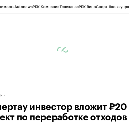
жимость
Autonews
РБК Компании
Телеканал
РБК Вино
Спорт
Школа упра
д
Стиль
Крипто
РБК Бизнес-среда
Дискуссионный клуб
Исследования
К
рагентов
Политика
Экономика
Бизнес
Технологии и медиа
Финансы
Рын
ан
мертау инвестор вложит ₽20
оект по переработке отходов