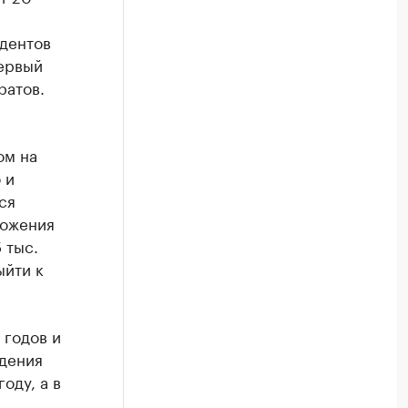
дентов
ервый
ратов.
ом на
 и
ся
ложения
 тыс.
ыйти к
 годов и
едения
оду, а в