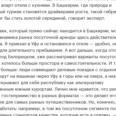
 апарт-отели с кухнями. В Башкирии, где природа и
ый туризм становятся драйверами роста, такой гибр
г бы стать золотой серединой, говорит эксперт.
век, который прямо сейчас находится в Башкирии, м
динамика рынка посуточной аренды здесь действител
. Я приехал в Уфу и остановился в отеле — удобно, н
для длительного пребывания. А вот дальше, когда от
 под Белорецком, уже рассматривал варианты посуто
хотелось больше простора и самостоятельности. И т
е больше: люди совмещают деловые поездки с отдыхо
едут на машинах через Уфу в горы или на озера, а не
ткрывают для себя республику как альтернативу
енным южным курортам. Лично мне нравится, что ре
 гостеприимство в разных форматах — это делает ег
е для самых разных путешественников. Но, конечно,
аботать: например, в том же посуточном сегменте по
диных стандартов качества, которые есть в отелях», 