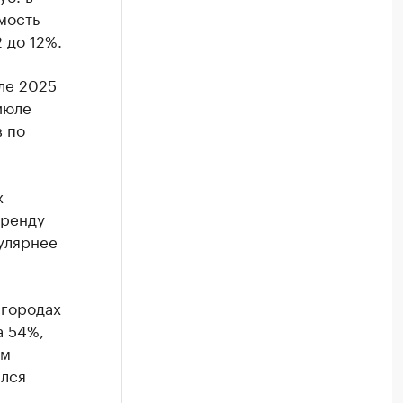
имость
 до 12%.
ле 2025
июле
в по
х
аренду
пулярнее
 городах
а 54%,
ым
ился