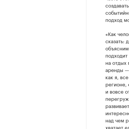
создавать
событийн
подход мо
«Как чело
сказать: 
объяснима
подходит 
на отдых
аренды — 
как я, вс
регионе, 
и вовсе о
перегруж
развивает
интересне
над чем р
хватает е