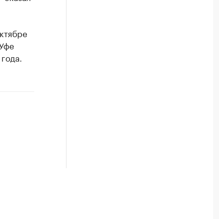
ктябре
 Уфе
года.