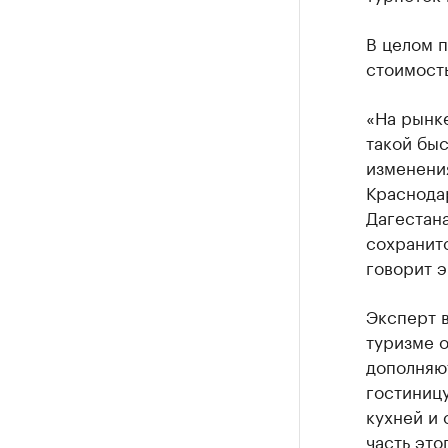
В целом п
стоимость
«На рынке
такой быс
изменения
Краснодар
Дагестана
сохранитс
говорит э
Эксперт 
туризме о
дополняют
гостиницу
кухней и 
часть это