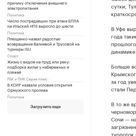
причину отключения внешнего
сутки, Ту
электропитания
краткосро
Политика
Число пострадавших при атаке БПЛА
на Ильский НПЗ выросло до шести
В Уфе выр
Политика
года таки
Плющенко назвал радостью
прошлого 
возвращение Валиевой и Трусовой на
турниры ISU
динамике 
Спорт
Жизнь с видом на пруд или реку:
Больше в
подборка жилья у набережных и
пляжей
Крымског
РБК и ПИК Серия плюс
за год ув
В КСИР назвали условие открытия
стали Пер
Ормузского пролива
Политика
В то же в
Загрузить еще
черномор
Сочи — н
загрязнен
турпоток 