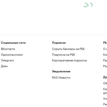
Социальные сети
Подписки
РБ
ВКонтакте
Скрыть баннеры на РБК
О 
Одноклассники
Подписка на РБК
Ко
Telegram
Корпоративная подписка
Ре
Дзен
Ра
Уведомления
RSS Новости
Др
Об
Ко
до
Хо
Ре