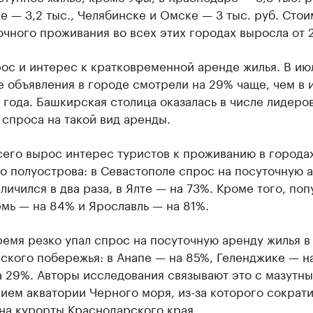
ле — 3,2 тыс., Челябинске и Омске — 3 тыс. руб. Сто
чного проживания во всех этих городах выросла от 2
ос и интерес к кратковременной аренде жилья. В ию
е объявления в городе смотрели на 29% чаще, чем в 
года. Башкирская столица оказалась в числе лидеро
спроса на такой вид аренды.
сего вырос интерес туристов к проживанию в города
о полуострова: в Севастополе спрос на посуточную 
еличился в два раза, в Ялте — на 73%. Кроме того, по
мь — на 84% и Ярославль — на 81%.
ремя резко упал спрос на посуточную аренду жилья в
ского побережья: в Анапе — на 85%, Геленджике — н
а 29%. Авторы исследования связывают это с мазутн
ием акватории Черного моря, из-за которого сократ
на курорты Краснодарского края.