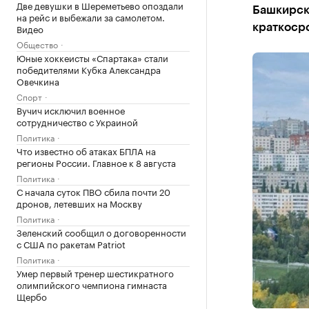
Две девушки в Шереметьево опоздали
Башкирска
на рейс и выбежали за самолетом.
Видео
краткоср
Общество
Юные хоккеисты «Спартака» стали
победителями Кубка Александра
Овечкина
Спорт
Вучич исключил военное
сотрудничество с Украиной
Политика
Что известно об атаках БПЛА на
регионы России. Главное к 8 августа
Политика
С начала суток ПВО сбила почти 20
дронов, летевших на Москву
Политика
Зеленский сообщил о договоренности
с США по ракетам Patriot
Политика
Умер первый тренер шестикратного
олимпийского чемпиона гимнаста
Щербо