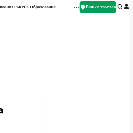
Башкортостан
вления РБК
РБК Образование
редитные рейтинги
Франшизы
Газета
ок наличной валюты
а