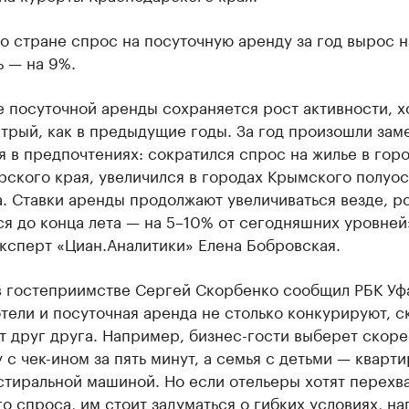
о стране спрос на посуточную аренду за год вырос на
 — на 9%.
 посуточной аренды сохраняется рост активности, хо
трый, как в предыдущие годы. За год произошли зам
 в предпочтениях: сократился спрос на жилье в гор
ского края, увеличился в городах Крымского полуос
. Ставки аренды продолжают увеличиваться везде, р
я до конца лета — на 5–10% от сегодняшних уровней
ксперт «Циан.Аналитики» Елена Бобровская.
в гостеприимстве Сергей Скорбенко сообщил РБК Уфа
тели и посуточная аренда не столько конкурируют, с
 друг друга. Например, бизнес-гости выберет скоре
 с чек-ином за пять минут, а семья с детьми — кварти
стиральной машиной. Но если отельеры хотят перехв
го спроса, им стоит задуматься о гибких условиях, н