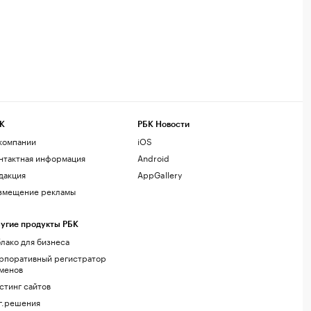
К
РБК Новости
компании
iOS
нтактная информация
Android
дакция
AppGallery
змещение рекламы
угие продукты РБК
лако для бизнеса
рпоративный регистратор
менов
стинг сайтов
г.решения