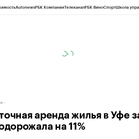
жимость
Autonews
РБК Компании
Телеканал
РБК Вино
Спорт
Школа упра
д
Стиль
Крипто
РБК Бизнес-среда
Дискуссионный клуб
Исследования
К
рагентов
Политика
Экономика
Бизнес
Технологии и медиа
Финансы
Рын
ан
точная аренда жилья в Уфе з
подорожала на 11%