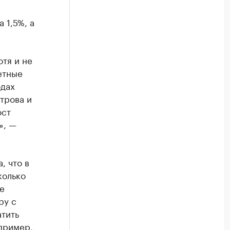
 1,5%, а
тя и не
етные
одах
трова и
ост
», —
, что в
колько
е
ру с
атить
апример,