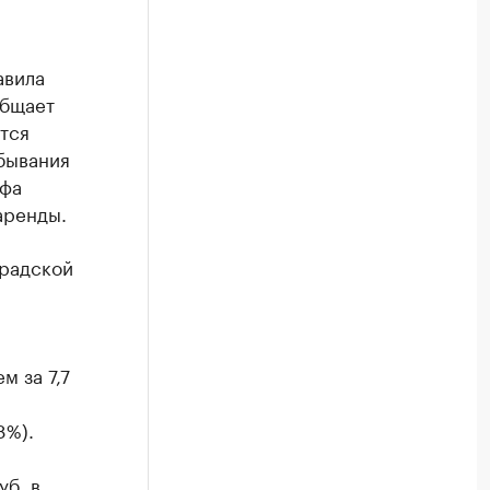
авила
общает
тся
бывания
Уфа
аренды.
градской
м за 7,7
8%).
уб. в