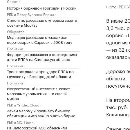
Спорт
Фото: РБК 
История биржевой торговли в России
РБК и Петербургская Биржа
В июле 20
Синоптик рассказал о «первом визите
осени» в Москву
3,3 тыс. 
Общество
сервис «Ц
Медведев рассказал о «жестких»
одной из
переговорах с Саркози в 2008 году
— из 32 г
Политика
Федорищев рассказал о последствиях
оказалась
атаки БПЛА на Самарскую область
Политика
Дороже в
Трое пострадали при ударе БПЛА по
грузовику в Белгородской области
области —
Политика
посуточно
Искусственный интеллект вызовет
массовые увольнения — и еще 10
мифов
На втором
РБК и Yandex Cloud
тыс. руб.
Зачем малому и среднему бизнесу
Калинингр
облигации и что важно знать о бирже
РБК и МСП Банк
На Запорожской АЭС объяснили
Самое дос