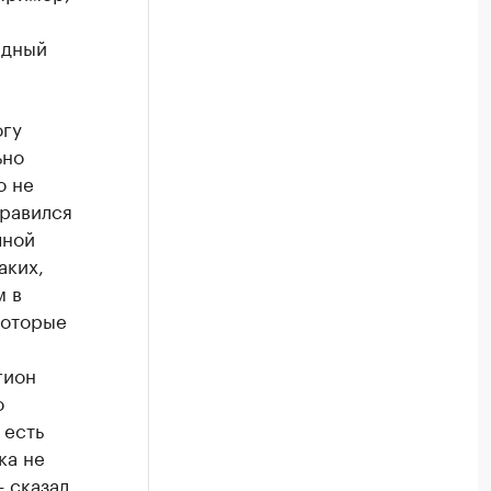
идный
огу
ьно
о не
правился
чной
аких,
м в
которые
гион
о
 есть
ка не
— сказал