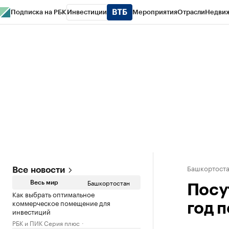
Подписка на РБК
Инвестиции
Мероприятия
Отрасли
Недви
РБК Курсы
РБК Life
Тренды
Визионеры
Национальные проекты
Горо
Спецпроекты СПб
Конференции СПб
Спецпроекты
Проверка конт
Башкортост
Все новости
Башкортостан
Весь мир
Посу
Как выбрать оптимальное
коммерческое помещение для
год 
инвестиций
РБК и ПИК Серия плюс