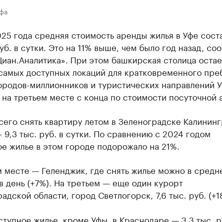
Уфа
25 года средняя стоимость аренды жилья в Уфе сост
руб. в сутки. Это на 11% выше, чем было год назад, со
иан.Аналитика». При этом башкирская столица остае
 самых доступных локаций для кратковременного пре
ородов-миллионников и туристических направлений 
 на третьем месте с конца по стоимости посуточной 
сего снять квартиру летом в Зеленоградске Калинин
 9,3 тыс. руб. в сутки. По сравнению с 2024 годом
е жилье в этом городе подорожало на 21%.
 месте — Геленджик, где снять жилье можно в средне
 в день (+7%). На третьем — еще один курорт
адской области, город Светлогорск, 7,6 тыс. руб. (+1
тупное жилье, кроме Уфы, в Краснодаре — 3,3 тыс. р