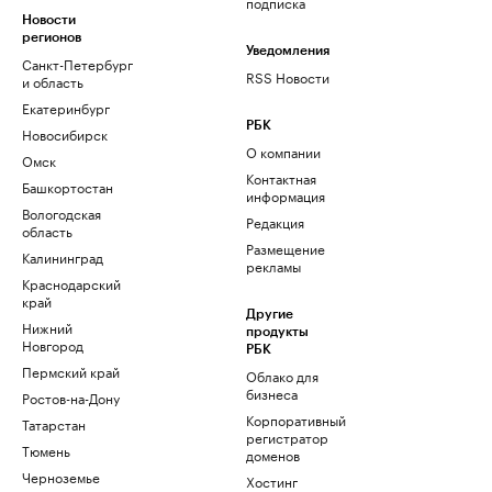
подписка
Новости
регионов
Уведомления
Санкт-Петербург
RSS Новости
и область
Екатеринбург
РБК
Новосибирск
О компании
Омск
Контактная
Башкортостан
информация
Вологодская
Редакция
область
Размещение
Калининград
рекламы
Краснодарский
край
Другие
Нижний
продукты
Новгород
РБК
Пермский край
Облако для
бизнеса
Ростов-на-Дону
Корпоративный
Татарстан
регистратор
Тюмень
доменов
Черноземье
Хостинг