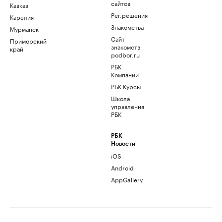
сайтов
Кавказ
Рег.решения
Карелия
Знакомства
Мурманск
Сайт
Приморский
знакомств
край
podbor.ru
РБК
Компании
РБК Курсы
Школа
управления
РБК
РБК
Новости
iOS
Android
AppGallery