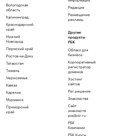
Вологодская
Редакция
область
Размещение
Калининград
рекламы
Краснодарский
край
Другие
Нижний
продукты
Новгород
РБК
Пермский край
Облако для
бизнеса
Ростов-на-Дону
Корпоративный
Татарстан
регистратор
Тюмень
доменов
Черноземье
Хостинг
сайтов
Кавказ
Рег.решения
Карелия
Знакомства
Мурманск
Сайт
Приморский
знакомств
край
podbor.ru
РБК
Компании
РБК Курсы