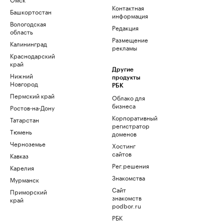
Контактная
Башкортостан
информация
Вологодская
Редакция
область
Размещение
Калининград
рекламы
Краснодарский
край
Другие
Нижний
продукты
Новгород
РБК
Пермский край
Облако для
бизнеса
Ростов-на-Дону
Корпоративный
Татарстан
регистратор
Тюмень
доменов
Черноземье
Хостинг
сайтов
Кавказ
Рег.решения
Карелия
Знакомства
Мурманск
Сайт
Приморский
знакомств
край
podbor.ru
РБК