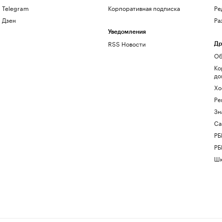
Telegram
Корпоративная подписка
Ре
Дзен
Ра
Уведомления
RSS Новости
Др
Об
Ко
до
Хо
Ре
Зн
Са
РБ
РБ
Шк