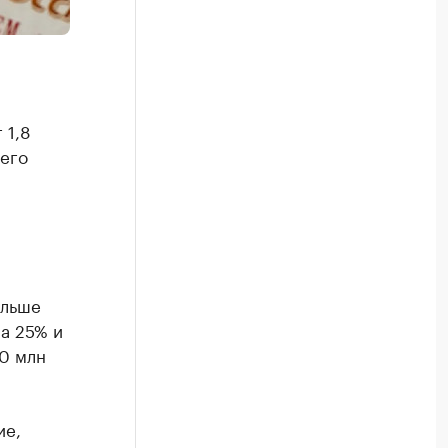
 1,8
его
ольше
а 25% и
00 млн
ие,