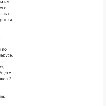
ом им
ого
азных
 рынки.
.
 по
ларусь.
я,
общего
олее 2
ты,