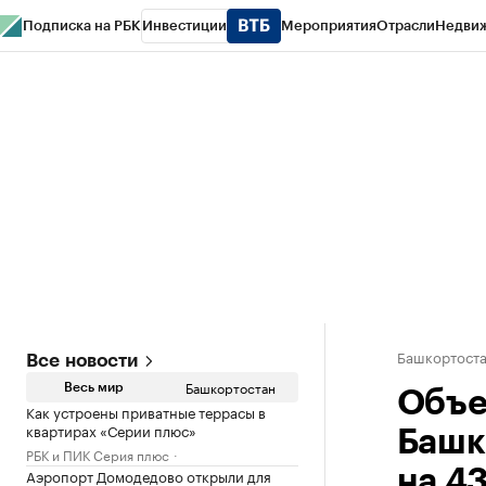
Подписка на РБК
Инвестиции
Мероприятия
Отрасли
Недви
РБК Курсы
РБК Life
Тренды
Визионеры
Национальные проекты
Горо
Спецпроекты СПб
Конференции СПб
Спецпроекты
Проверка конт
Башкортост
Все новости
Башкортостан
Весь мир
Объе
Как устроены приватные террасы в
квартирах «Серии плюс»
Башк
РБК и ПИК Серия плюс
Аэропорт Домодедово открыли для
на 4