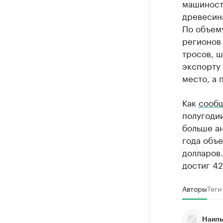
машиност
древесина
По объем
регионов 
тросов, ш
экспорту 
место, а 
Как
сооб
полугодии
больше а
года объе
долларов.
достиг 42
Авторы
Теги
Наиль