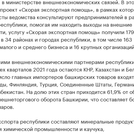
 в министерстве внешнеэкономических связей. В эт
проект «Скорая экспортная помощь», в рамках котор
сты ведомства консультируют предпринимателей в р
еспублики, помогая им находить выходы на внешние
ти, услугу «Скорая экспортная помощь» получили 179
в 34 районах и городах республики, в том числе 163
малого и среднего бизнеса и 16 крупных организаций
ими внешнеэкономическими партнерами республики
ех кварталов 2021 года остаются КНР, Казахстан и Бе
исло главных импортеров башкирских товаров входят
ды, Финляндия, Турция, Соединенные Штаты, Германи
збекистан. На долю этих стран приходится 61,9% от 
нешнеторгового оборота Башкирии, что составляет б
ларов.
кспорта республики составляют минеральные продук
я химической промышленности и каучука,