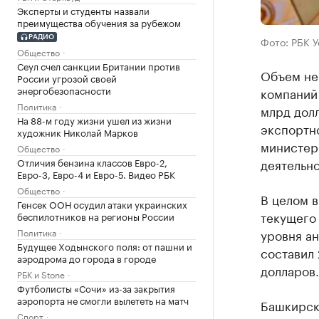
Эксперты и студенты назвали
преимущества обучения за рубежом
РАДИО
Фото: РБК 
Общество
Сеул счел санкции Британии против
Объем не
России угрозой своей
энергобезопасности
компаний 
Политика
млрд дол
На 88-м году жизни ушел из жизни
экспортн
художник Николай Марков
министер
Общество
Отличия бензина классов Евро-2,
деятельно
Евро-3, Евро-4 и Евро-5. Видео РБК
Общество
В целом 
Генсек ООН осудил атаки украинских
текущего 
беспилотников на регионы России
Политика
уровня ан
Будущее Ходынского поля: от пашни и
составил 
аэродрома до города в городе
долларов.
РБК и Stone
Футболисты «Сочи» из-за закрытия
аэропорта не смогли вылететь на матч
Башкирск
Спорт