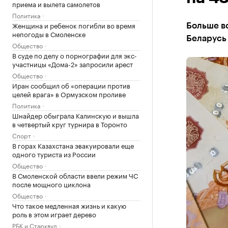
приема и вылета самолетов
Политика
Женщина и ребенок погибли во время
Больше вс
непогоды в Смоленске
Беларусь
Общество
В суде по делу о порнографии для экс-
участницы «Дома-2» запросили арест
Общество
Иран сообщил об «операции против
целей врага» в Ормузском проливе
Политика
Шнайдер обыграла Калинскую и вышла
в четвертый круг турнира в Торонто
Спорт
В горах Казахстана эвакуировали еще
одного туриста из России
Общество
В Смоленской области ввели режим ЧС
после мощного циклона
Общество
Что такое медленная жизнь и какую
роль в этом играет дерево
РБК и Старквуд