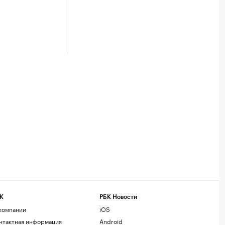
К
РБК Новости
компании
iOS
нтактная информация
Android