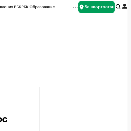
Башкортостан
вления РБК
РБК Образование
редитные рейтинги
Франшизы
Газета
ок наличной валюты
ос