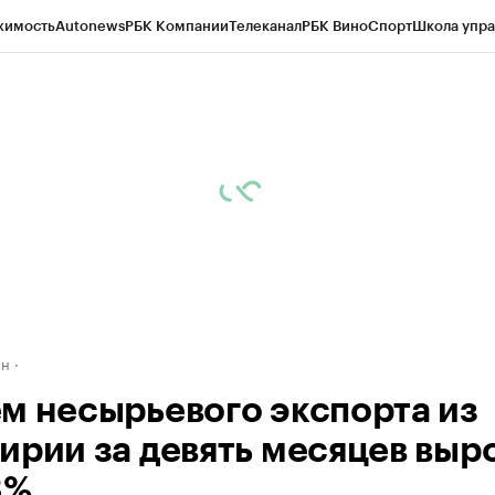
жимость
Autonews
РБК Компании
Телеканал
РБК Вино
Спорт
Школа упра
д
Стиль
Крипто
РБК Бизнес-среда
Дискуссионный клуб
Исследования
К
рагентов
Политика
Экономика
Бизнес
Технологии и медиа
Финансы
Рын
ан
м несырьевого экспорта из
ирии за девять месяцев выр
3%