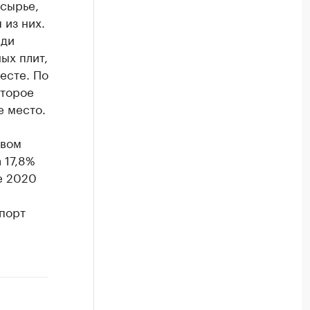
сырье,
 из них.
еди
ых плит,
есте. По
второе
е место.
рвом
 17,8%
е 2020
мпорт