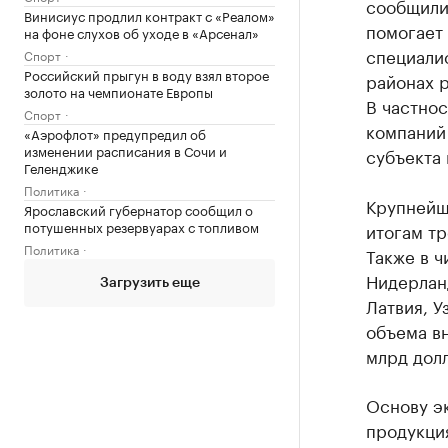
сообщили
Винисиус продлил контракт с «Реалом»
помогает 
на фоне слухов об уходе в «Арсенал»
специали
Спорт
Российский прыгун в воду взял второе
районах р
золото на чемпионате Европы
В частнос
Спорт
компаний 
«Аэрофлот» предупредил об
изменении расписания в Сочи и
субъекта 
Геленджике
Политика
Крупнейш
Ярославский губернатор сообщил о
потушенных резервуарах с топливом
итогам тр
Политика
Также в ч
Нидерлан
Загрузить еще
Латвия, У
объема в
млрд дол
Основу э
продукци