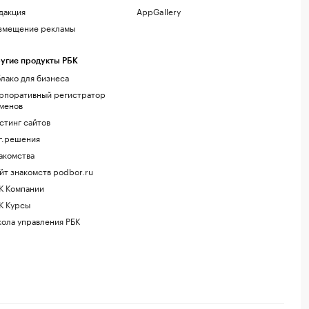
дакция
AppGallery
змещение рекламы
угие продукты РБК
лако для бизнеса
рпоративный регистратор
менов
стинг сайтов
г.решения
акомства
йт знакомств podbor.ru
К Компании
К Курсы
ола управления РБК