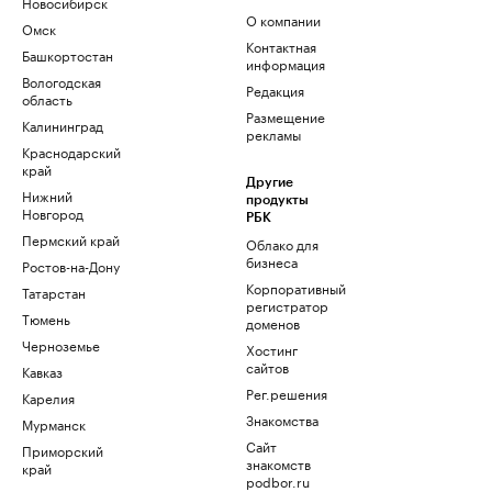
Новосибирск
О компании
Омск
Контактная
Башкортостан
информация
Вологодская
Редакция
область
Размещение
Калининград
рекламы
Краснодарский
край
Другие
Нижний
продукты
Новгород
РБК
Пермский край
Облако для
бизнеса
Ростов-на-Дону
Корпоративный
Татарстан
регистратор
Тюмень
доменов
Черноземье
Хостинг
сайтов
Кавказ
Рег.решения
Карелия
Знакомства
Мурманск
Сайт
Приморский
знакомств
край
podbor.ru