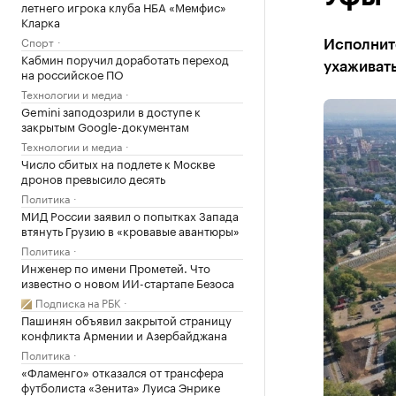
летнего игрока клуба НБА «Мемфис»
Кларка
Спорт
Исполнит
Кабмин поручил доработать переход
ухаживат
на российское ПО
Технологии и медиа
Gemini заподозрили в доступе к
закрытым Google-документам
Технологии и медиа
Число сбитых на подлете к Москве
дронов превысило десять
Политика
МИД России заявил о попытках Запада
втянуть Грузию в «кровавые авантюры»
Политика
Инженер по имени Прометей. Что
известно о новом ИИ-стартапе Безоса
Подписка на РБК
Пашинян объявил закрытой страницу
конфликта Армении и Азербайджана
Политика
«Фламенго» отказался от трансфера
футболиста «Зенита» Луиса Энрике