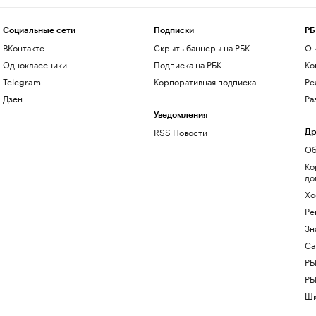
Социальные сети
Подписки
РБ
ВКонтакте
Скрыть баннеры на РБК
О 
Одноклассники
Подписка на РБК
Ко
Telegram
Корпоративная подписка
Ре
Дзен
Ра
Уведомления
RSS Новости
Др
Об
Ко
до
Хо
Ре
Зн
Са
РБ
РБ
Шк