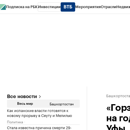
Подписка на РБК
Инвестиции
Мероприятия
Отрасли
Недви
РБК Курсы
РБК Life
Тренды
Визионеры
Национальные проекты
Горо
Спецпроекты СПб
Конференции СПб
Спецпроекты
Проверка конт
Башкортост
Все новости
Башкортостан
Весь мир
«Гор
Как испанские власти готовятся к
новому прорыву в Сеуту и Мелилью
на г
Политика
Стала известна причина смерти 29-
Уфы