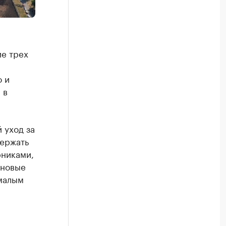
ие трех
о и
 в
 уход за
ержать
рниками,
 новые
 малым