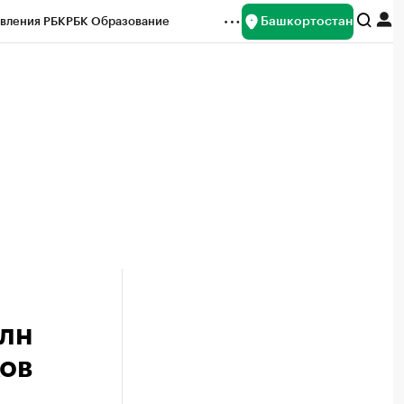
Башкортостан
вления РБК
РБК Образование
редитные рейтинги
Франшизы
Газета
ок наличной валюты
млн
ков