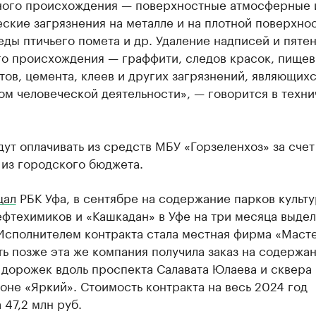
ного происхождения — поверхностные атмосферные 
ские загрязнения на металле и на плотной поверхно
еды птичьего помета и др. Удаление надписей и пяте
го происхождения — граффити, следов красок, пище
ов, цемента, клеев и других загрязнений, являющих
ом человеческой деятельности», — говорится в техн
дут оплачивать из средств МБУ «Горзеленхоз» за счет
 из городского бюджета.
щал
РБК Уфа, в сентябре на содержание парков культу
фтехимиков и «Кашкадан» в Уфе на три месяца выде
 Исполнителем контракта стала местная фирма «Маст
ть позже эта же компания получила заказ на содержа
 дорожек вдоль проспекта Салавата Юлаева и сквера 
не «Яркий». Стоимость контракта на весь 2024 год
 47,2 млн руб.