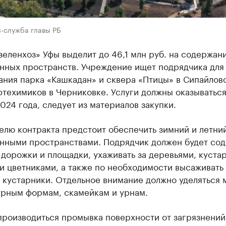
с-служба главы РБ
еленхоз» Уфы выделит до 46,1 млн руб. на содержан
нных пространств. Учреждение ищет подрядчика для
ния парка «Кашкадан» и сквера «Птицы» в Сипайлов
техимиков в Черниковке. Услуги должны оказываться
024 года, следует из материалов закупки.
лю контракта предстоит обеспечить зимний и летний
нными пространствами. Подрядчик должен будет сод
 дорожки и площадки, ухаживать за деревьями, куста
и цветниками, а также по необходимости высаживать
 кустарники. Отдельное внимание должно уделяться
урным формам, скамейкам и урнам.
производиться промывка поверхности от загрязнений