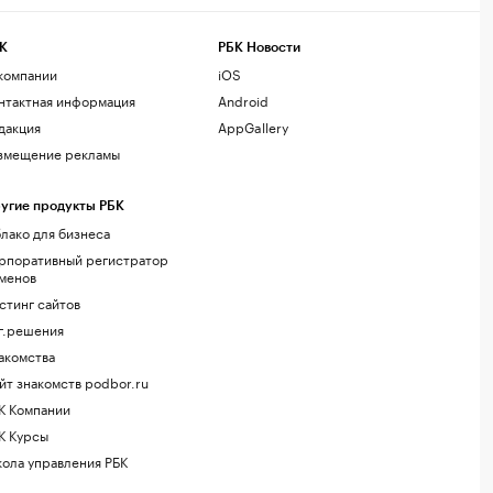
К
РБК Новости
компании
iOS
нтактная информация
Android
дакция
AppGallery
змещение рекламы
угие продукты РБК
лако для бизнеса
рпоративный регистратор
менов
стинг сайтов
г.решения
акомства
йт знакомств podbor.ru
К Компании
К Курсы
ола управления РБК