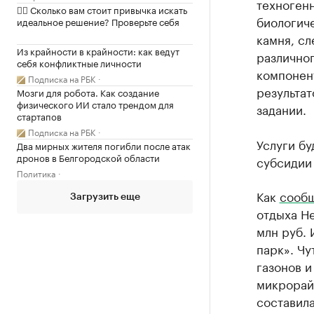
техноген
✍🏻 Сколько вам стоит привычка искать
биологиче
идеальное решение? Проверьте себя
камня, сл
Из крайности в крайности: как ведут
различно
себя конфликтные личности
компонент
Подписка на РБК
результат
Мозги для робота. Как создание
физического ИИ стало трендом для
задании.
стартапов
Подписка на РБК
Услуги бу
Два мирных жителя погибли после атак
дронов в Белгородской области
субсидии
Политика
Как
сооб
Загрузить еще
отдыха Не
млн руб.
парк». Чу
газонов и
микрорайо
составила