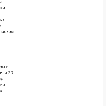
и
сти
н
вых
ся
ическом
ры и
лили 20
ер
ние
в