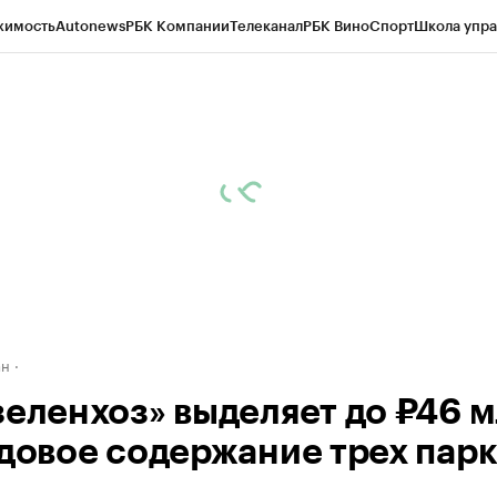
жимость
Autonews
РБК Компании
Телеканал
РБК Вино
Спорт
Школа упра
д
Стиль
Крипто
РБК Бизнес-среда
Дискуссионный клуб
Исследования
К
рагентов
Политика
Экономика
Бизнес
Технологии и медиа
Финансы
Рын
ан
зеленхоз» выделяет до ₽46 
одовое содержание трех пар