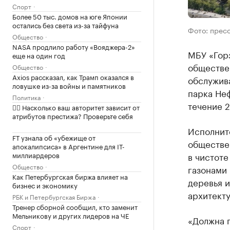
Спорт
Более 50 тыс. домов на юге Японии
остались без света из-за тайфуна
Фото: прес
Общество
NASA продлило работу «Вояджера-2»
МБУ «Горз
еще на один год
обществе
Общество
Axios рассказал, как Трамп оказался в
обслужива
ловушке из-за войны и памятников
парка Неф
Политика
течение 2
✍🏻 Насколько ваш авторитет зависит от
атрибутов престижа? Проверьте себя
Исполните
FT узнала об «убежище от
обществе
апокалипсиса» в Аргентине для IT-
миллиардеров
в чистоте
Общество
газонами 
Как Петербургская биржа влияет на
деревья и
бизнес и экономику
архитект
РБК и Петербургская Биржа
Тренер сборной сообщил, кто заменит
Мельникову и других лидеров на ЧЕ
«Должна 
Спорт