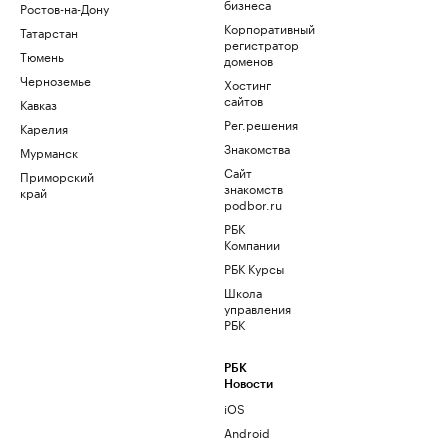
бизнеса
Ростов-на-Дону
Корпоративный
Татарстан
регистратор
Тюмень
доменов
Черноземье
Хостинг
сайтов
Кавказ
Рег.решения
Карелия
Знакомства
Мурманск
Сайт
Приморский
знакомств
край
podbor.ru
РБК
Компании
РБК Курсы
Школа
управления
РБК
РБК
Новости
iOS
Android