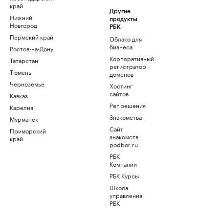
край
Другие
Нижний
продукты
Новгород
РБК
Пермский край
Облако для
бизнеса
Ростов-на-Дону
Корпоративный
Татарстан
регистратор
Тюмень
доменов
Черноземье
Хостинг
сайтов
Кавказ
Рег.решения
Карелия
Знакомства
Мурманск
Сайт
Приморский
знакомств
край
podbor.ru
РБК
Компании
РБК Курсы
Школа
управления
РБК