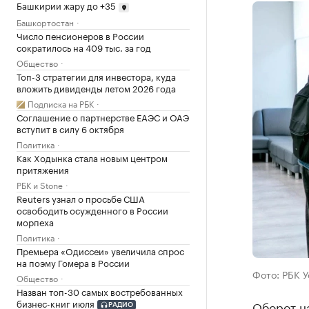
Башкирии жару до +35
Башкортостан
Число пенсионеров в России
сократилось на 409 тыс. за год
Общество
Топ-3 стратегии для инвестора, куда
вложить дивиденды летом 2026 года
Подписка на РБК
Соглашение о партнерстве ЕАЭС и ОАЭ
вступит в силу 6 октября
Политика
Как Ходынка стала новым центром
притяжения
РБК и Stone
Reuters узнал о просьбе США
освободить осужденного в России
морпеха
Политика
Премьера «Одиссеи» увеличила спрос
на поэму Гомера в России
Фото: РБК 
Общество
Назван топ-30 самых востребованных
бизнес-книг июля
Оборот на
РАДИО