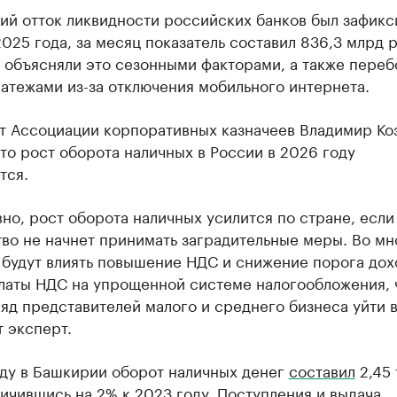
ий отток ликвидности российских банков был зафикс
025 года, за месяц показатель составил 836,3 млрд р
 объясняли это сезонными факторами, а также переб
атежами из-за отключения мобильного интернета.
т Ассоциации корпоративных казначеев Владимир Ко
что рост оборота наличных в России в 2026 году
тся.
но, рост оборота наличных усилится по стране, если
во не начнет принимать заградительные меры. Во мн
 будут влиять повышение НДС и снижение порога дох
платы НДС на упрощенной системе налогообложения, 
яд представителей малого и среднего бизнеса уйти в
 эксперт.
оду в Башкирии оборот наличных денег
составил
2,45 
личившись на 2% к 2023 году. Поступления и выдача