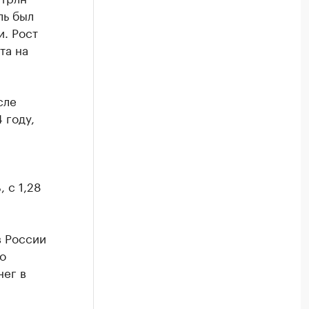
ль был
и. Рост
та на
сле
 году,
 с 1,28
в России
о
нег в