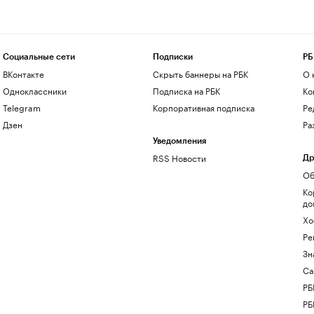
Социальные сети
Подписки
РБ
ВКонтакте
Скрыть баннеры на РБК
О 
Одноклассники
Подписка на РБК
Ко
Telegram
Корпоративная подписка
Ре
Дзен
Ра
Уведомления
RSS Новости
Др
Об
Ко
до
Хо
Ре
Зн
Са
РБ
РБ