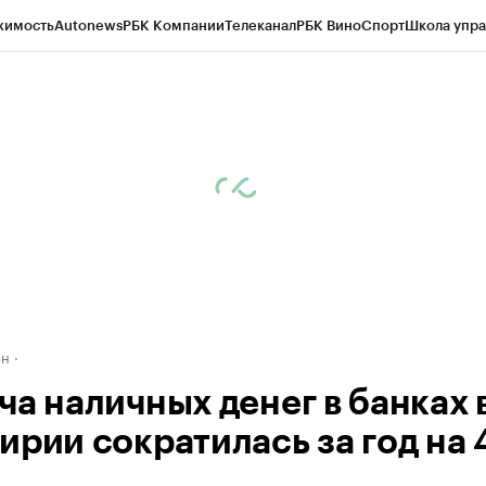
жимость
Autonews
РБК Компании
Телеканал
РБК Вино
Спорт
Школа упра
д
Стиль
Крипто
РБК Бизнес-среда
Дискуссионный клуб
Исследования
К
рагентов
Политика
Экономика
Бизнес
Технологии и медиа
Финансы
Рын
ан
ча наличных денег в банках 
ирии сократилась за год на 