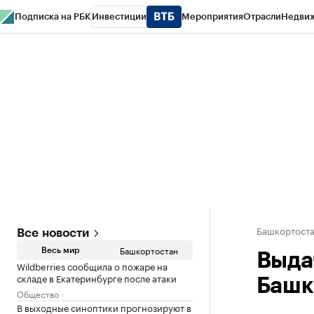
Подписка на РБК
Инвестиции
Мероприятия
Отрасли
Недви
РБК Курсы
РБК Life
Тренды
Визионеры
Национальные проекты
Горо
Спецпроекты СПб
Конференции СПб
Спецпроекты
Проверка конт
Башкортост
Все новости
Башкортостан
Весь мир
Выда
Wildberries сообщила о пожаре на
складе в Екатеринбурге после атаки
Башк
Общество
В выходные синоптики прогнозируют в