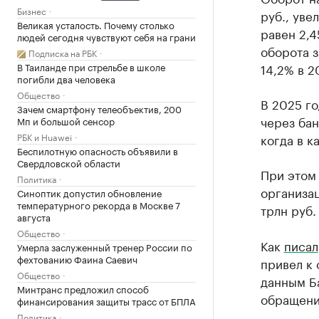
Бизнес
руб., уве
Великая усталость. Почему столько
равен 2,4
людей сегодня чувствуют себя на грани
оборота з
Подписка на РБК
14,2% в 2
В Таиланде при стрельбе в школе
погибли два человека
Общество
В 2025 го
Зачем смартфону телеобъектив, 200
через бан
Мп и большой сенсор
когда в к
РБК и Huawei
Беспилотную опасность объявили в
Свердловской области
При этом
Политика
организац
Синоптик допустил обновление
температурного рекорда в Москве 7
трлн руб.
августа
Общество
Как
писал
Умерла заслуженный тренер России по
фехтованию Фаина Саевич
привел к 
Общество
данным Ба
Минтранс предложил способ
обращении
финансирования защиты трасс от БПЛА
Политика