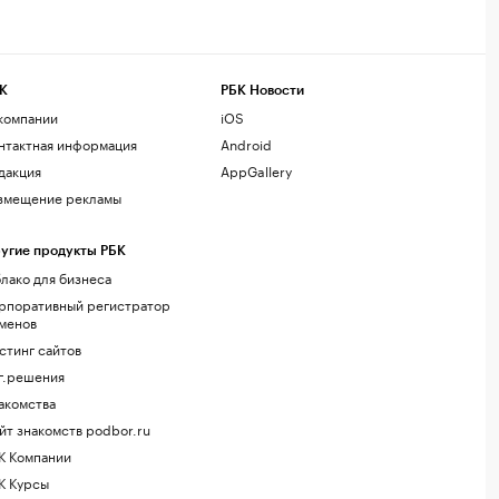
К
РБК Новости
компании
iOS
нтактная информация
Android
дакция
AppGallery
змещение рекламы
угие продукты РБК
лако для бизнеса
рпоративный регистратор
менов
стинг сайтов
г.решения
акомства
йт знакомств podbor.ru
К Компании
К Курсы