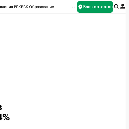
Башкортостан
вления РБК
РБК Образование
редитные рейтинги
Франшизы
Газета
ок наличной валюты
в
4%