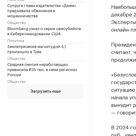
Супруге главы издательства «Джем»
Наибольш
предъявили обвинение в
декабре 2
мошенничестве
Эксперты
Общество
онлайн-пл
Bloomberg узнал о серии самоубийств
в Киберкомандовании США
Политика
Президен
Землетрясение магнитудой 4,1
считает, 
произошло в Туве
продолжи
Общество
Средняя пенсия неработающих
превысила ₽35 тыс. в семи регионах
«Безуслов
России
государст
Общество
ситуацию
Загрузить еще
начала у
вынудит р
— говорит
В 2024 г
руб., уве