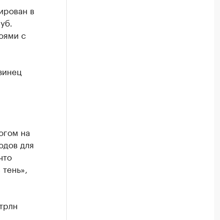
ирован в
уб.
оями с
зинец
огом на
одов для
что
 тень»,
трлн