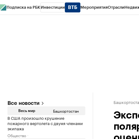
Подписка на РБК
Инвестиции
Мероприятия
Отрасли
Недви
РБК Курсы
РБК Life
Тренды
Визионеры
Национальные проекты
Горо
Спецпроекты СПб
Конференции СПб
Спецпроекты
Проверка конт
Башкортост
Все новости
Башкортостан
Весь мир
Эксп
В США произошло крушение
пожарного вертолета с двумя членами
поля
экипажа
Общество
оцен