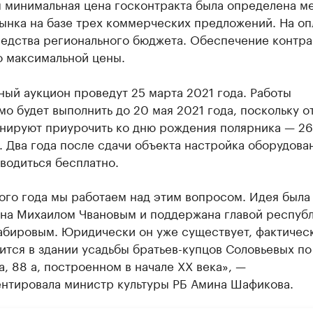
я минимальная цена госконтракта была определена м
ынка на базе трех коммерческих предложений. На оп
редства регионального бюджета. Обеспечение контра
о максимальной цены.
ый аукцион проведут 25 марта 2021 года. Работы
о будет выполнить до 20 мая 2021 года, поскольку о
анируют приурочить ко дню рождения полярника — 26
. Два года после сдачи объекта настройка оборудова
водиться бесплатно.
ого года мы работаем над этим вопросом. Идея была
на Михаилом Чвановым и поддержана главой респуб
абировым. Юридически он уже существует, фактичес
тся в здании усадьбы братьев-купцов Соловьевых по
, 88 а, построенном в начале XX века», —
нтировала министр культуры РБ Амина Шафикова.