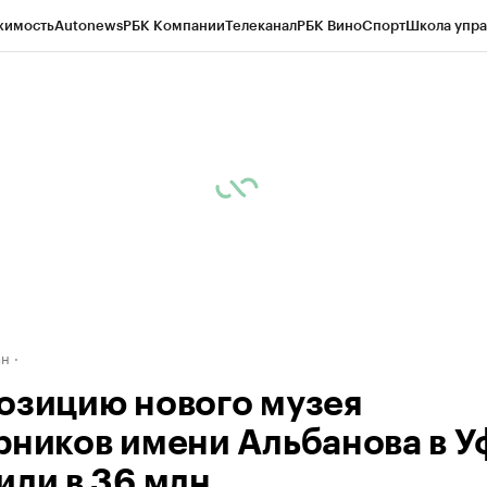
жимость
Autonews
РБК Компании
Телеканал
РБК Вино
Спорт
Школа упра
д
Стиль
Крипто
РБК Бизнес-среда
Дискуссионный клуб
Исследования
К
рагентов
Политика
Экономика
Бизнес
Технологии и медиа
Финансы
Рын
ан
озицию нового музея
рников имени Альбанова в У
или в 36 млн