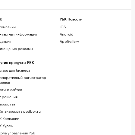
К
РБК Новости
компании
iOS
нтактная информация
Android
дакция
AppGallery
змещение рекламы
угие продукты РБК
лако для бизнеса
рпоративный регистратор
менов
стинг сайтов
г.решения
акомства
йт знакомств podbor.ru
К Компании
К Курсы
ола управления РБК