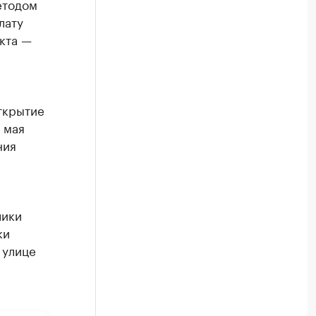
етодом
лату
кта —
ткрытие
 мая
ния
лики
ки
 улице