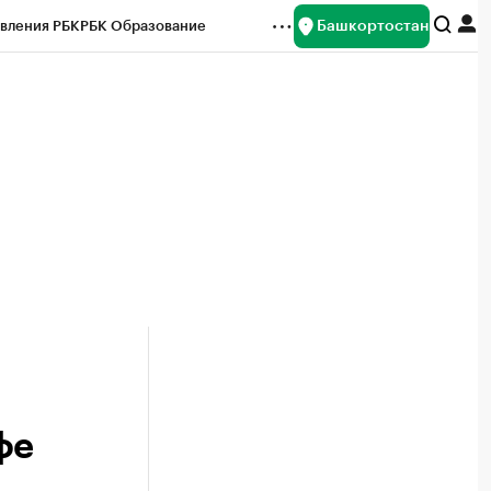
Башкортостан
вления РБК
РБК Образование
редитные рейтинги
Франшизы
Газета
ок наличной валюты
фе