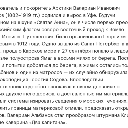
ователь и покоритель Арктики Валериан Иванович
в (1882–1919 гг.) родился и вырос в Уфе. Будучи
ном на шхуне «Святая Анна», он в числе первых пре
ссийским флагом северо-восточный проход к Земле
-Иосифа. Путешествие было организовано Георгием
овым в 1912 году. Судно вышло из Санкт-Петербурга 
е, прошло Карское море и 27 сентября попало в ледо
зле полуострова Ямал в восьми милях от берега. Пос
и попытки добраться до берега, в живых остались то
ьбанов и один из матросов — их случайно обнаружила
 экспедиция Георгия Седова. Впоследствии
ственник подробно рассказал в своем дневнике о
ях двухлетнего дрейфа, а доставленные им материал
или систематизировать сведения о морских течениях,
лить границы материковой отмели, предсказать откр
ов. Валериан Альбанов стал прообразом штурмана Кл
не Каверина «Два капитана».