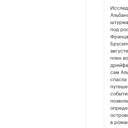
Исслед
Альбано
штурма
под ро
Франца
Брусил
август
плен во
дрейфа 
сам Ал
спасла
путеше
событи
позвол
опреде
остров
в рома