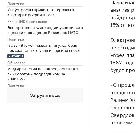
Начальна
Политика
анализа р
Как устроены приватные террасы в
квартирах «Серии плюс»
пойдут с
РБК и ПИК Серия плюс
15% от ег
Экс-президент Финляндии усомнился в
сценарии нападения России на НАТО
Электронн
Политика
Глава «Эксмо» назвал книгу, которая
необходим
поможет стать «лучшей версией себя»
музея пл
РАДИО
1882 года
Общество
Мадьяр ответил на вопрос, останется
будет про
ли «Росатом» подрядчиком на
«Пакш-2»
«С прошл
Политика
предложе
Загрузить еще
Радием Х
расположи
Свердлова
прокомме