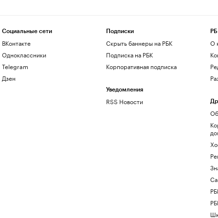
Социальные сети
Подписки
РБ
ВКонтакте
Скрыть баннеры на РБК
О 
Одноклассники
Подписка на РБК
Ко
Telegram
Корпоративная подписка
Ре
Дзен
Ра
Уведомления
RSS Новости
Др
Об
Ко
до
Хо
Ре
Зн
Са
РБ
РБ
Шк