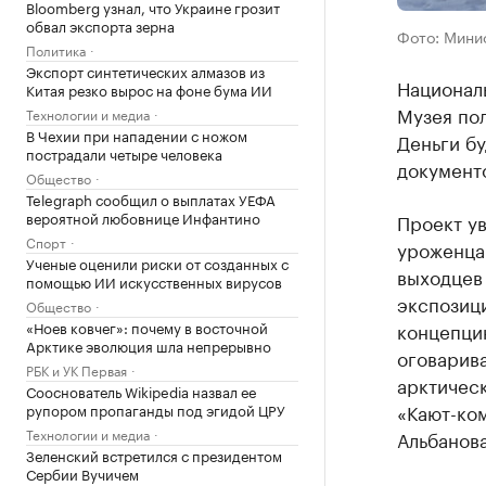
Bloomberg узнал, что Украине грозит
обвал экспорта зерна
Фото: Мини
Политика
Экспорт синтетических алмазов из
Националь
Китая резко вырос на фоне бума ИИ
Музея пол
Технологии и медиа
В Чехии при нападении с ножом
Деньги бу
пострадали четыре человека
документо
Общество
Telegraph сообщил о выплатах УЕФА
вероятной любовнице Инфантино
Проект ув
Спорт
уроженца 
Ученые оценили риски от созданных с
выходцев
помощью ИИ искусственных вирусов
экспозици
Общество
«Ноев ковчег»: почему в восточной
концепци
Арктике эволюция шла непрерывно
оговарива
РБК и УК Первая
арктическ
Сооснователь Wikipedia назвал ее
«Кают-ком
рупором пропаганды под эгидой ЦРУ
Технологии и медиа
Альбанова
Зеленский встретился с президентом
Сербии Вучичем