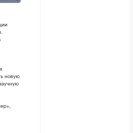
ции
.
з
х
ть новую
 научную
ер»,
а