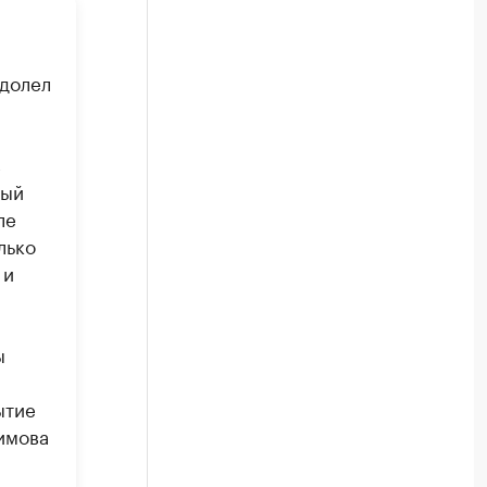
одолел
в
вый
ле
лько
 и
ы
ытие
имова