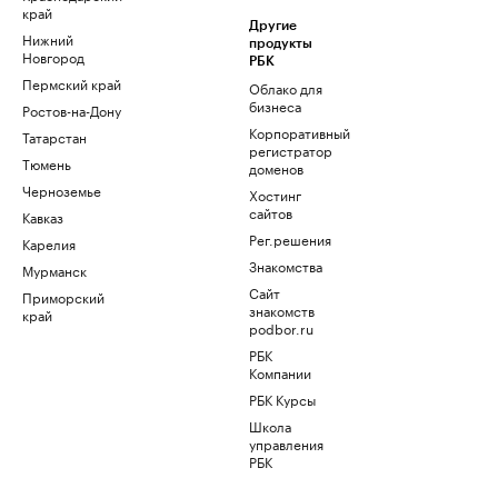
край
Другие
Нижний
продукты
Новгород
РБК
Пермский край
Облако для
бизнеса
Ростов-на-Дону
Корпоративный
Татарстан
регистратор
Тюмень
доменов
Черноземье
Хостинг
сайтов
Кавказ
Рег.решения
Карелия
Знакомства
Мурманск
Сайт
Приморский
знакомств
край
podbor.ru
РБК
Компании
РБК Курсы
Школа
управления
РБК