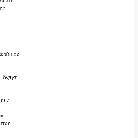
ва
ижайшее
 будут
 или
в,
ится