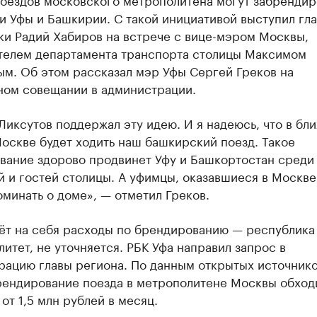
 Уфы и Башкирии. С такой инициативой выступил гла
ки Радий Хабиров на встрече с вице-мэром Москвы,
телем департамента транспорта столицы Максимом
ым. Об этом рассказал мэр Уфы Сергей Греков на
ном совещании в администрации.
иксутов поддержал эту идею. И я надеюсь, что в бл
оскве будет ходить наш башкирский поезд. Такое
вание здорово продвинет Уфу и Башкортостан среди
 и гостей столицы. А уфимцы, оказавшиеся в Москве,
минать о доме», — отметил Греков.
мёт на себя расходы по брендированию — республика
итет, не уточняется. РБК Уфа направил запрос в
рацию главы региона. По данным открытых источнико
рендирование поезда в метрополитене Москвы обход
 от 1,5 млн рублей в месяц.