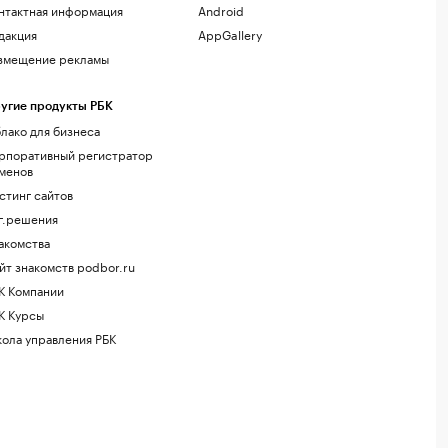
нтактная информация
Android
дакция
AppGallery
змещение рекламы
угие продукты РБК
лако для бизнеса
рпоративный регистратор
менов
стинг сайтов
г.решения
акомства
йт знакомств podbor.ru
К Компании
К Курсы
ола управления РБК