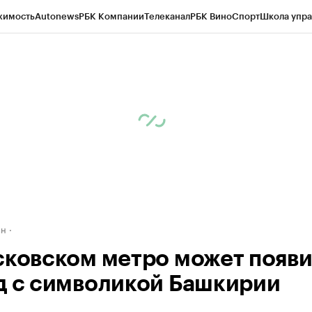
жимость
Autonews
РБК Компании
Телеканал
РБК Вино
Спорт
Школа упра
д
Стиль
Крипто
РБК Бизнес-среда
Дискуссионный клуб
Исследования
К
рагентов
Политика
Экономика
Бизнес
Технологии и медиа
Финансы
Рын
ан
сковском метро может появи
д с символикой Башкирии