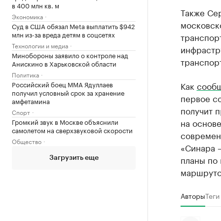
в 400 млн кв. м
Также Сер
Экономика
московск
Суд в США обязал Meta выплатить $942
млн из-за вреда детям в соцсетях
транспор
Технологии и медиа
инфрастр
Минобороны заявило о контроле над
транспорт
Анискино в Харьковской области
Политика
Российский боец ММА Ядуллаев
Как
сооб
получил условный срок за хранение
первое с
амфетамина
получит п
Спорт
на основе
Громкий звук в Москве объяснили
самолетом на сверхзвуковой скорости
современ
Общество
«Синара 
планы по
Загрузить еще
маршрутов
Авторы
Теги