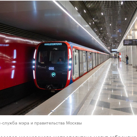
с-служба мэра и правительства Москвы
поездов московского метрополитена могут забрендир