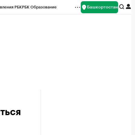
Башкортостан
вления РБК
РБК Образование
редитные рейтинги
Франшизы
Газета
ок наличной валюты
ться