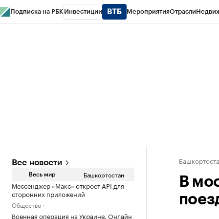
Подписка на РБК
Инвестиции
Мероприятия
Отрасли
Недви
РБК Курсы
РБК Life
Тренды
Визионеры
Национальные проекты
Горо
Спецпроекты СПб
Конференции СПб
Спецпроекты
Проверка конт
Башкортост
Все новости
Башкортостан
Весь мир
В мо
Мессенджер «Макс» откроет API для
сторонних приложений
поез
Общество
Военная операция на Украине. Онлайн