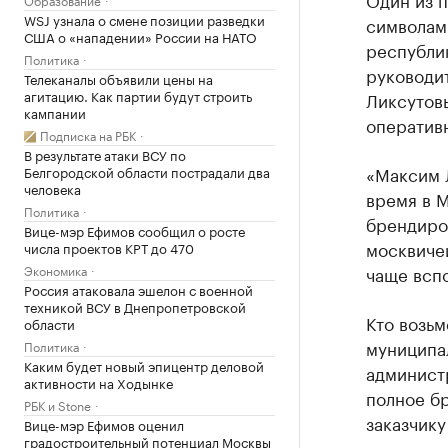
WSJ узнала о смене позиции разведки
символами
США о «нападении» России на НАТО
республи
Политика
руководи
Телеканалы объявили цены на
агитацию. Как партии будут строить
Ликсутов
кампании
оператив
Подписка на РБК
В результате атаки ВСУ по
«Максим Л
Белгородской области пострадали два
человека
время в М
Политика
брендиро
Вице-мэр Ефимов сообщил о росте
москвичей
числа проектов КРТ до 470
Экономика
чаще вспо
Россия атаковала эшелон с военной
техникой ВСУ в Днепропетровской
Кто возь
области
муниципал
Политика
Каким будет новый эпицентр деловой
админист
активности на Ходынке
полное б
РБК и Stone
заказчику
Вице-мэр Ефимов оценил
градостроительный потенциал Москвы