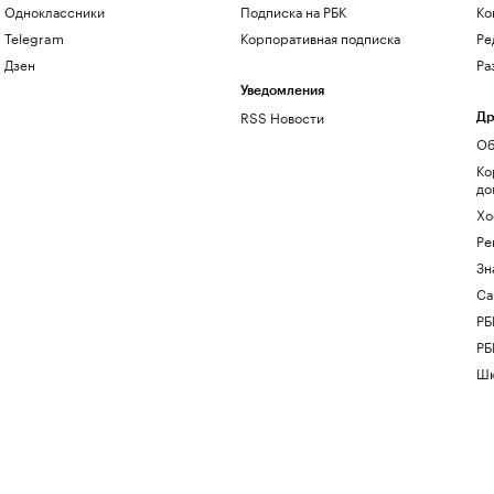
Одноклассники
Подписка на РБК
Ко
Telegram
Корпоративная подписка
Ре
Дзен
Ра
Уведомления
RSS Новости
Др
Об
Ко
до
Хо
Ре
Зн
Са
РБ
РБ
Шк