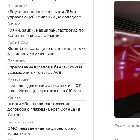
Политика
«Внуково» стало владельцем 25% в
управляющей компании Домодедово
Бизнес
Пляжи, замки, марципан: гастрогид по
Калининградской области
РБК и РСХБ
Bloomberg сообщило о «неожиданных»
$22 млрд у Ким Чен Ына
Политика
Страхование вкладов в банках: сумма
возмещения, что такое АСВ
Инвестиции
Пришли в движение биткоины из 2011
года. Их владелец в плюсе на $10 млн
Крипто
Власти объяснили расторжение
договора с пляжем «Берег Солнца» в
Уфе
Башкортостан
Фото: прес
CMO: чем занимается директор по
маркетингу
Один из 
Образование