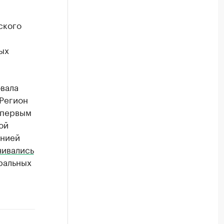
ского
ых
вала
Регион
 первым
ой
анией
чивались
ральных