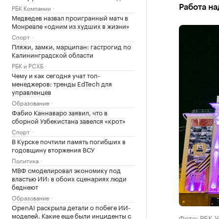
РБК Компании
Работа н
Медведев назвал проигранный матч в
Монреале «одним из худших в жизни»
Спорт
Пляжи, замки, марципан: гастрогид по
Калининградской области
РБК и РСХБ
Чему и как сегодня учат топ-
менеджеров: тренды EdTech для
управленцев
Образование
Фабио Каннаваро заявил, что в
сборной Узбекистана завелся «крот»
Спорт
В Курске почтили память погибших в
годовщину вторжения ВСУ
Политика
МВФ смоделировал экономику под
властью ИИ: в обоих сценариях люди
беднеют
Образование
OpenAI раскрыла детали о побеге ИИ-
моделей. Какие еще были инциденты с
Фото: РБК 