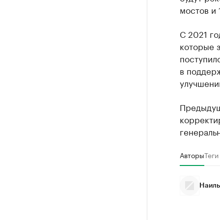
мостов и 
С 2021 г
которые з
поступило
в поддер
улучшени
Предыдущ
корректир
генеральн
Авторы
Теги
Наиль