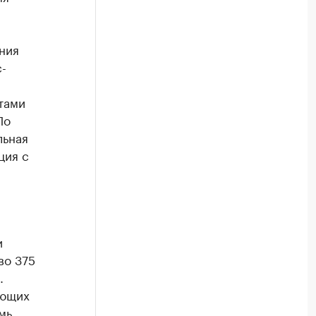
ния
-
тами
По
льная
ция с
и
во 375
.
ующих
мь