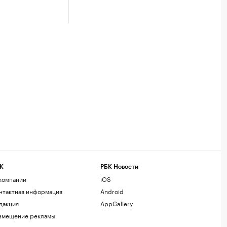
К
РБК Новости
компании
iOS
нтактная информация
Android
дакция
AppGallery
змещение рекламы