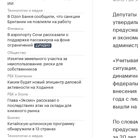
ИИ
Технологии и медиа
Депутаты 
В Ozon Банке сообщили, что санкции
утвердили
Британии не повлияли на работу
Финансы
предусма
В аэропорту Сочи рассказали о
и экономи
поддержке пассажиров на фоне
админист
ограничений
РАДИО
Общество
Изъятие земельного участка за
«Учитыва
неиспользование: риски для
ситуация,
собственников
динамичн
РБК Компании
Каким будет новый эпицентр деловой
федеральн
активности на Ходынке
внесения 
РБК и Stone
года с ли
Глава «Эксмо» рассказал о
последствиях атак на склады для
вышли на
книжного рынка
Бизнес
По слова
Китайскую шпионскую программу
предусма
обнаружили в 13 странах
Технологии и медиа
за 20 лет