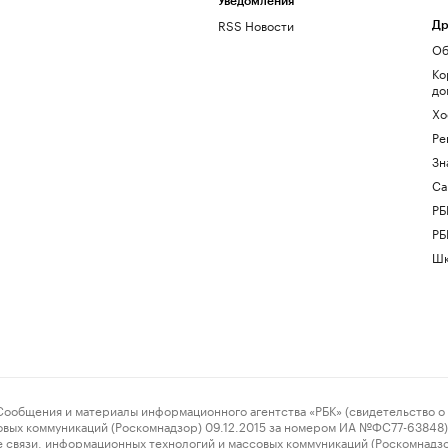
Уведомления
RSS Новости
Др
Об
Ко
до
Хо
Ре
Зн
Са
РБ
РБ
Шк
ения и материалы информационного агентства «РБК» (свидетельство о 
овых коммуникаций (Роскомнадзор) 09.12.2015 за номером ИА №ФС77-63848) 
 связи, информационных технологий и массовых коммуникаций (Роскомнадз