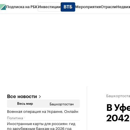
Подписка на РБК
Инвестиции
Мероприятия
Отрасли
Недви
РБК Курсы
РБК Life
Тренды
Визионеры
Национальные проекты
Горо
Спецпроекты СПб
Конференции СПб
Спецпроекты
Проверка конт
Башкортост
Все новости
Башкортостан
Весь мир
В Уф
Военная операция на Украине. Онлайн
2042
Политика
Иностранные карты для россиян: гид
по зарубежным банкам на 2026 год