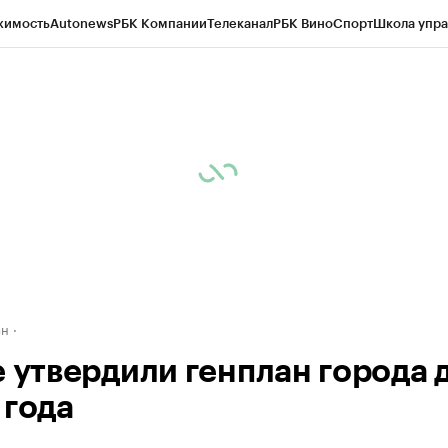
жимость
Autonews
РБК Компании
Телеканал
РБК Вино
Спорт
Школа упра
д
Стиль
Крипто
РБК Бизнес-среда
Дискуссионный клуб
Исследования
К
рагентов
Политика
Экономика
Бизнес
Технологии и медиа
Финансы
Рын
ан
е утвердили генплан города 
 года