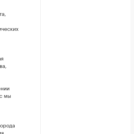
та,
ических
ая
ва,
ении
с мы
города
мя