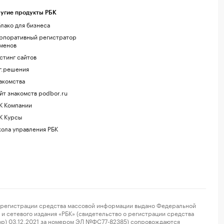
угие продукты РБК
лако для бизнеса
рпоративный регистратор
менов
стинг сайтов
г.решения
акомства
йт знакомств podbor.ru
К Компании
К Курсы
ола управления РБК
регистрации средства массовой информации выдано Федеральной
и сетевого издания «РБК» (свидетельство о регистрации средства
ор) 03.12.2021 за номером ЭЛ №ФС77-82385) сопровождаются