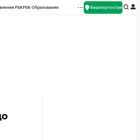
Башкортостан
вления РБК
РБК Образование
редитные рейтинги
Франшизы
Газета
ок наличной валюты
до