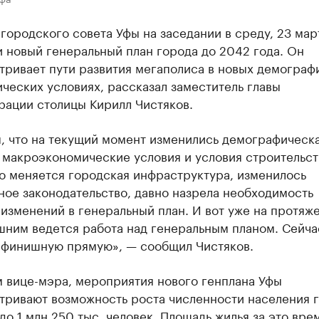
городского совета Уфы на заседании в среду, 23 мар
 новый генеральный план города до 2042 года. Он
тривает пути развития мегаполиса в новых демограф
ческих условиях, рассказал заместитель главы
рации столицы Кирилл Чистяков.
я, что на текущий момент изменились демографическ
 макроэкономические условия и условия строительст
о меняется городская инфраструктура, изменилось
ое законодательство, давно назрела необходимость
изменений в генеральный план. И вот уже на протяж
шним ведется работа над генеральным планом. Сейча
 финишную прямую», — сообщил Чистяков.
м вице-мэра, мероприятия нового генплана Уфы
тривают возможность роста численности населения 
 до 1 млн 250 тыс. человек. Площадь жилья за это вре