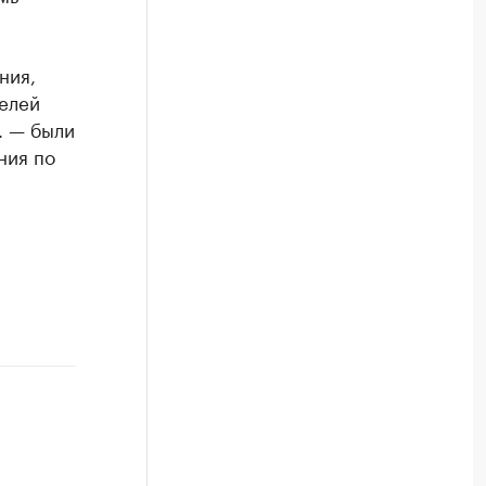
ния,
телей
. — были
ния по