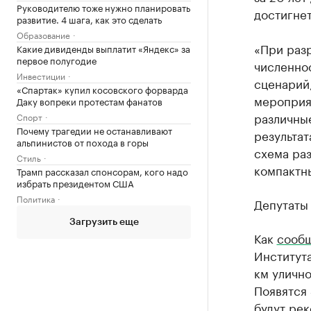
Руководителю тоже нужно планировать
достигнет
развитие. 4 шага, как это сделать
Образование
«При разр
Какие дивиденды выплатит «Яндекс» за
первое полугодие
численнос
Инвестиции
сценарий
«Спартак» купил косовского форварда
мероприя
Даку вопреки протестам фанатов
различны
Спорт
Почему трагедии не останавливают
результа
альпинистов от похода в горы
схема ра
Стиль
компактны
Трамп рассказал спонсорам, кого надо
избрать президентом США
Политика
Депутаты 
Загрузить еще
Как
сооб
Институт
км улично
Появятся
будут рек