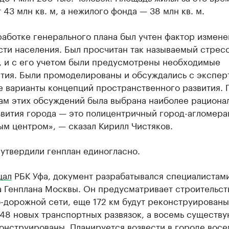
 43 млн кв. м, а нежилого фонда — 38 млн кв. м.
аботке генерального плана был учтен фактор измене
ти населения. Был просчитан так называемый стресс
, и с его учетом были предусмотрены необходимые
тия. Были промоделированы и обсуждались с экспер
е варианты концепций пространственного развития. 
там этих обсуждений была выбрана наиболее рациона
звития города — это полицентричный город-агломера
м центром», — сказал Кирилл Чистяков.
утвердили генплан единогласно.
щал
РБК Уфа, документ разрабатывался специалистам
а Генплана Москвы. Он предусматривает строительст
-дорожной сети, еще 172 км будут реконструированы
 48 новых транспортных развязок, а восемь существ
онструированы. Планируется возвести в городе восе