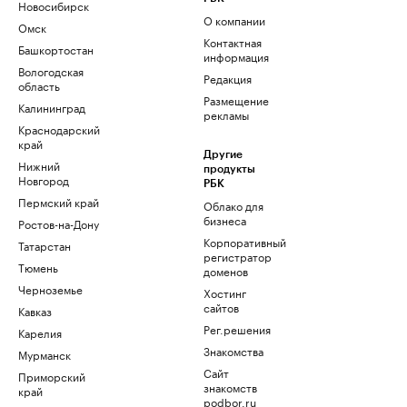
Новосибирск
О компании
Омск
Контактная
Башкортостан
информация
Вологодская
Редакция
область
Размещение
Калининград
рекламы
Краснодарский
край
Другие
Нижний
продукты
Новгород
РБК
Пермский край
Облако для
бизнеса
Ростов-на-Дону
Корпоративный
Татарстан
регистратор
Тюмень
доменов
Черноземье
Хостинг
сайтов
Кавказ
Рег.решения
Карелия
Знакомства
Мурманск
Сайт
Приморский
знакомств
край
podbor.ru