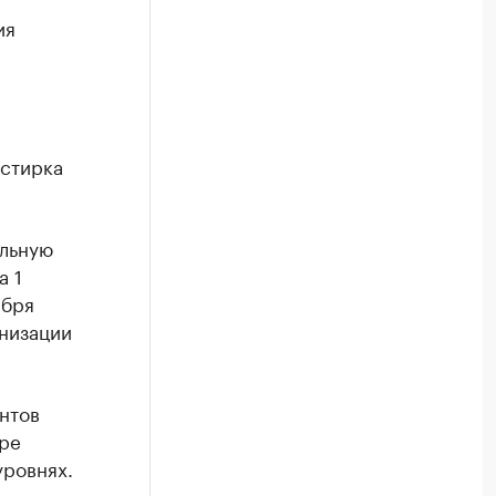
ия
 стирка
альную
а 1
ября
низации
нтов
ре
уровнях.