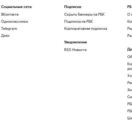
Социальные сети
Подписки
РБ
ВКонтакте
Скрыть баннеры на РБК
О 
Одноклассники
Подписка на РБК
Ко
Telegram
Корпоративная подписка
Ре
Дзен
Ра
Уведомления
RSS Новости
Др
Об
Ко
до
Хо
Ре
Зн
Са
РБ
РБ
Шк