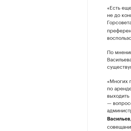
«Есть еще
не до кон
Горсовет
преферен
воспользо
По мнени
Васильева
существу
«Многих 
по аренде
выходить 
— вопросо
администр
Васильев
совещание