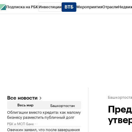
Подписка на РБК
Инвестиции
Мероприятия
Отрасли
Недви
РБК Курсы
РБК Life
Тренды
Визионеры
Национальные проекты
Горо
Спецпроекты СПб
Конференции СПб
Спецпроекты
Проверка конт
Башкортост
Все новости
Башкортостан
Весь мир
Пред
Облигации вместо кредита: как малому
бизнесу разместить публичный долг
утве
РБК и МСП Банк
Овечкин заявил, что после завершения