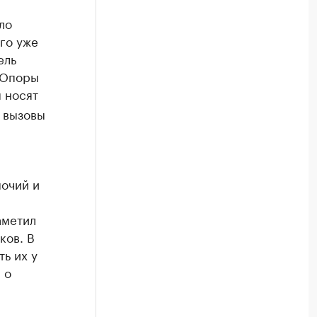
ло
го уже
ель
«Опоры
 носят
 вызовы
мочий и
аметил
ков. В
ь их у
 о