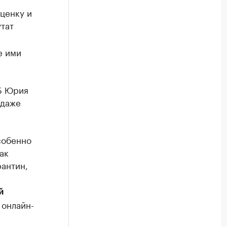
ценку и
тат
е ими
Б Юрия
 даже
собенно
ак
рантин,
й
 онлайн-