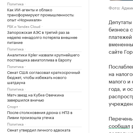
Политика
Фото: Адми
Как ИИ-агенты и облако
трансформируют промышленность:
опыт «Норникеля»
Депутаты 
РБК и Yandex Cloud
бизнеса 
Запорожская АЭС в третий раз за
платежей 
неделю ненадолго потеряла внешнее
питание
вмененный
Политика
сайте Гор
Аналитики Kpler назвали крупнейшего
поставщика авиатоплива в Европу
Послабле
Политика
Сенат США согласовал краткосрочный
на налог
бюджет, чтобы избежать нового
малого и 
шатдауна
года, и о
Политика
Матч звезд на Кубке Овечкина
распрост
завершился вничью
учрежден
Спорт
После столкновения дрона с НПЗ в
Ливии произошла утечка
Перечень
Политика
сообщал
р
Сенат утвердил личного адвоката
деятельно