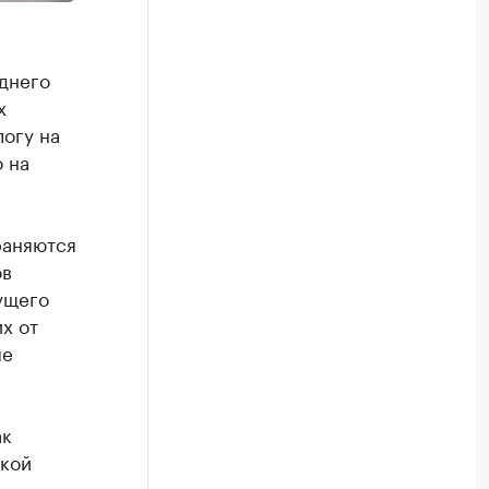
еднего
х
логу на
 на
раняются
ов
ущего
х от
ые
ак
ской