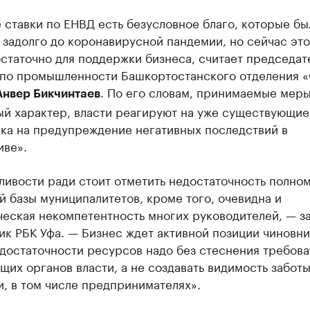
ставки по ЕНВД есть безусловное благо, которые бы
 задолго до коронавирусной пандемии, но сейчас это
статочно для поддержки бизнеса, считает председат
 по промышленности Башкортостанского отделения 
. По его словам, принимаемые меры
Анвер Бикчинтаев
ый характер, власти реагируют на уже существующие
ека на предупреждение негативных последствий в
иве».
ивости ради стоит отметить недостаточность полно
 базы муниципалитетов, кроме того, очевидна и
ческая некомпетентность многих руководителей, — з
к РБК Уфа. — Бизнес ждет активной позиции чиновни
достаточности ресурсов надо без стеснения требоват
их органов власти, а не создавать видимость заботы
, в том числе предпринимателях».