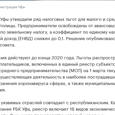
нистрация Уфы
Уфы утвердили ряд налоговых льгот для малого и ср
столицы. Предприниматели освобождены от авансовы
по земельному налогу, а коэффициент по единому на
 доход (ЕНВД) снижен до 0,1. Решение опубликовано
совета.
ния действуют до конца 2020 года. Льготы распрост
оплательщиков, включенных в единый реестр субъект
среднего предпринимательства (МСП) на 1 марта тек
существляющих деятельность в наиболее пострадавши
ранения коронавируса сферах, а также муниципальн
ия.
 уязвимых отраслей совпадает с республиканским. К
анее РБК Уфа, реестр включает 16 видов экономиче
сти. В их числе производство изделий народных