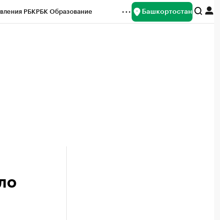
Башкортостан
вления РБК
РБК Образование
редитные рейтинги
Франшизы
Газета
ок наличной валюты
ло