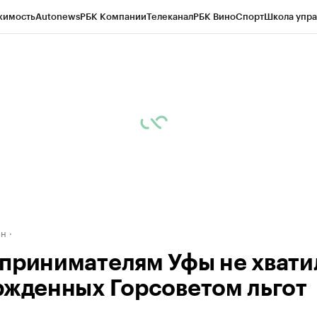
жимость
Autonews
РБК Компании
Телеканал
РБК Вино
Спорт
Школа упра
д
Стиль
Крипто
РБК Бизнес-среда
Дискуссионный клуб
Исследования
К
рагентов
Политика
Экономика
Бизнес
Технологии и медиа
Финансы
Рын
ан
принимателям Уфы не хвати
ржденных Горсоветом льгот