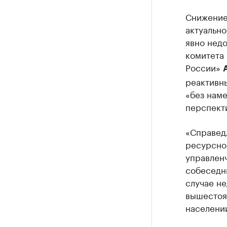
Снижение 
актуально
явно недо
комитета
России»
реактивн
«без нам
перспект
«Справедл
ресурсной
управлен
собеседни
случае не
вышестоящ
населении