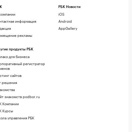
К
РБК Новости
компании
iOS
нтактная информация
Android
дакция
AppGallery
змещение рекламы
угие продукты РБК
лако для бизнеса
рпоративный регистратор
менов
стинг сайтов
г.решения
акомства
йт знакомств podbor.ru
К Компании
К Курсы
ола управления РБК