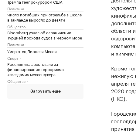
Трампа генпрокурором США
художест
Политика
кинофильм
Число погибших при стрельбе в школе
в Таиланде выросло до девяти
дополните
Общество
области и
Bloomberg узнал об ограничении
оздоровит
Турцией прохода судов в Черном море
Политика
компьюте
Умер отец Лионеля Месси
и химчист
Спорт
Россиянина арестовали за
Кроме то
финансирование терроризма
«звездами» мессенджера
нежилую н
Общество
апреля те
2020 год
Загрузить еще
(НКО).
Городские
господде
принятия