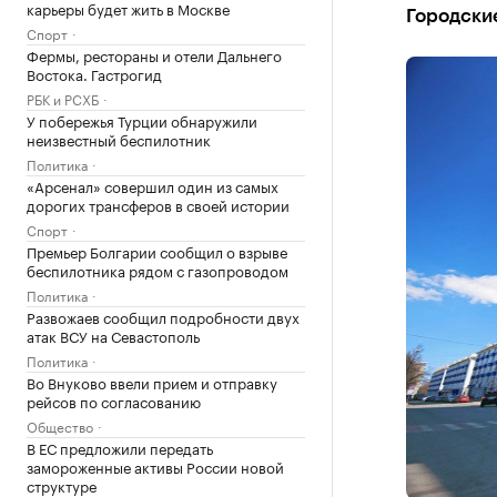
карьеры будет жить в Москве
Городски
Спорт
Фермы, рестораны и отели Дальнего
Востока. Гастрогид
РБК и РСХБ
У побережья Турции обнаружили
неизвестный беспилотник
Политика
«Арсенал» совершил один из самых
дорогих трансферов в своей истории
Спорт
Премьер Болгарии сообщил о взрыве
беспилотника рядом с газопроводом
Политика
Развожаев сообщил подробности двух
атак ВСУ на Севастополь
Политика
Во Внуково ввели прием и отправку
рейсов по согласованию
Общество
В ЕС предложили передать
замороженные активы России новой
структуре