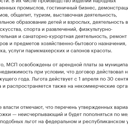
венных промыслов, гостиничный бизнес, демонстрац
ов, общепит, туризм, выставочная деятельность,
льное образование детей и взрослых, деятельность в
скусства, спорта и развлечений, физкультурно-
ельная и санаторно-курортная деятельность, ремонт
ров и предметов хозяйственно-бытового назначения,
ка, услуги парикмахерских и салонов красоты.
го, МСП освобождены от арендной платы за муницип
едвижимость при условии, что договор действовал н
кущего года. Льгота действует с 1 апреля по 30 сент
а и распространяется также на некоммерческие орга
 власти отмечают, что перечень утвержденных вариа
ржки — неисчерпывающий и будет пополняться по ме
 подобных льгот на федеральном и республиканском 