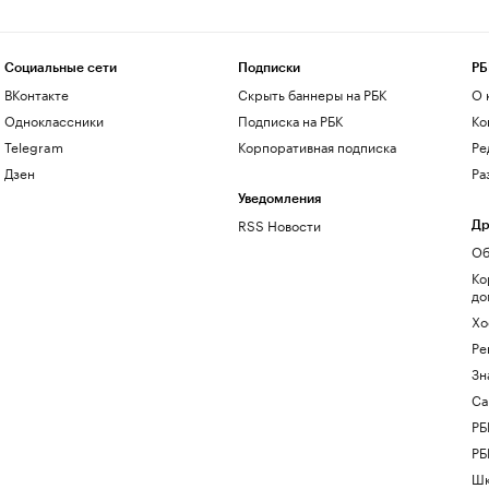
Социальные сети
Подписки
РБ
ВКонтакте
Скрыть баннеры на РБК
О 
Одноклассники
Подписка на РБК
Ко
Telegram
Корпоративная подписка
Ре
Дзен
Ра
Уведомления
RSS Новости
Др
Об
Ко
до
Хо
Ре
Зн
Са
РБ
РБ
Шк