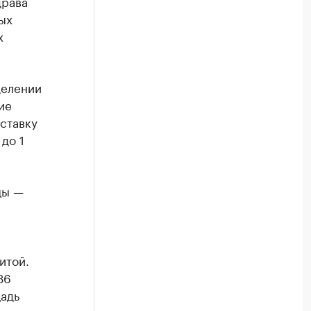
драва
ых
х
делении
ие
оставку
до 1
цы —
итой.
36
щадь