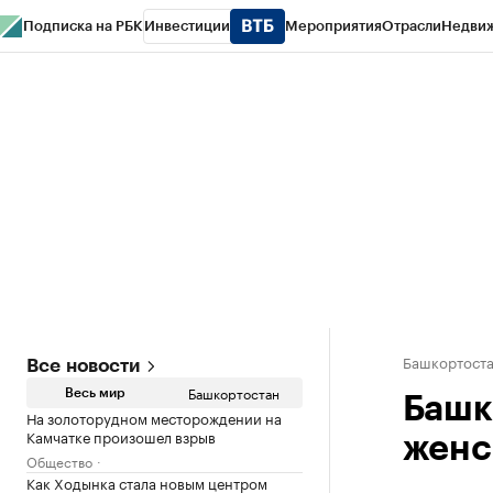
Подписка на РБК
Инвестиции
Мероприятия
Отрасли
Недви
РБК Курсы
РБК Life
Тренды
Визионеры
Национальные проекты
Горо
Спецпроекты СПб
Конференции СПб
Спецпроекты
Проверка конт
Башкортост
Все новости
Башкортостан
Весь мир
Башк
На золоторудном месторождении на
Камчатке произошел взрыв
женс
Общество
Как Ходынка стала новым центром