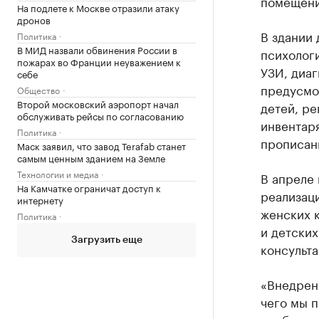
помещений
На подлете к Москве отразили атаку
дронов
В здании 
Политика
В МИД назвали обвинения России в
психолог
пожарах во Франции неуважением к
УЗИ, диаг
себе
предусмот
Общество
Второй московский аэропорт начал
детей, ре
обслуживать рейсы по согласованию
инвентаря
Политика
прописан
Маск заявил, что завод Terafab станет
самым ценным зданием на Земле
Технологии и медиа
В апреле
На Камчатке ограничат доступ к
реализац
интернету
женских 
Политика
и детских
Загрузить еще
консульта
«Внедрени
чего мы 