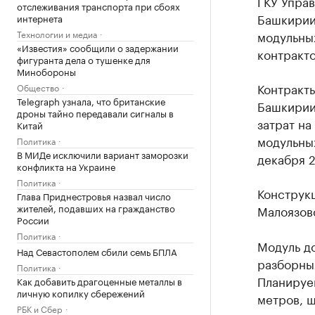
ГКУ Упра
отслеживания транспорта при сбоях
Башкирии
интернета
Технологии и медиа
модульных
«Известия» сообщили о задержании
контракто
фигуранта дела о тушенке для
Минобороны
Контракт
Общество
Telegraph узнала, что британские
Башкирии
дроны тайно передавали сигналы в
затрат на
Китай
модульных
Политика
В МИДе исключили вариант заморозки
декабря 2
конфликта на Украине
Политика
Конструк
Глава Приднестровья назвал число
жителей, подавших на гражданство
Малоязов
России
Политика
Модуль д
Над Севастополем сбили семь БПЛА
разборны
Политика
Планируем
Как добавить драгоценные металлы в
личную копилку сбережений
метров, ш
РБК и Сбер