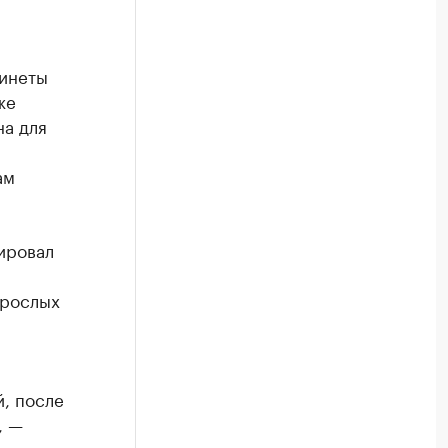
бинеты
же
на для
ам
ировал
зрослых
, после
, —