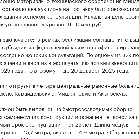
вление материально-технического обеспечения Минз
 объявило два аукциона на поставку быстровозводим
 зданий женской консультации. Начальная цена обои
в установлена на уровне 199,6 млн руб.
ы заключаются в рамках реализации соглашения о вы
 субсидии из федеральной казны на софинансирован
 создание женских консультаций. По одному из них п
 зданий и ввод их в эксплуатацию должны завершить 
025 года, по второму — до 20 декабря 2025 года.
ции отгрузят в четыре центральные районные больни
скую, Караидельскую, Мишкинскую и Акъярскую.
олжен быть выполнен из быстровозводимых сборно-
х самонесущих конструкций и оснащен тепловой защ
ый срок эксплуатации — от 25 лет. Длина модуля — 
ирина — 15,7 метра, высота — 4,9 метра. Общая пло