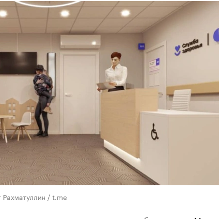
 Рахматуллин / t.me