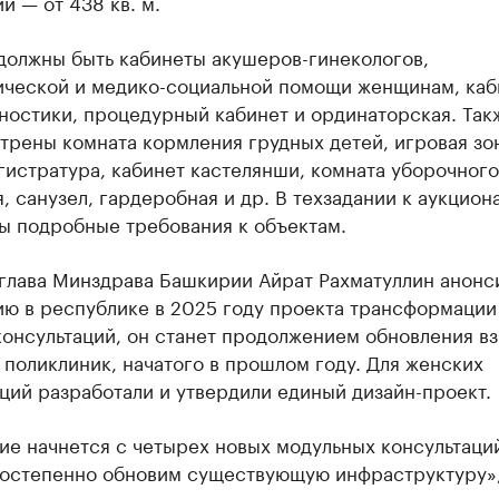
 — от 438 кв. м.
должны быть кабинеты акушеров-гинекологов,
ической и медико-социальной помощи женщинам, ка
ностики, процедурный кабинет и ординаторская. Так
рены комната кормления грудных детей, игровая зо
гистратура, кабинет кастелянши, комната уборочного
, санузел, гардеробная и др. В техзадании к аукцион
ы подробные требования к объектам.
 глава Минздрава Башкирии Айрат Рахматуллин анонс
ию в республике в 2025 году проекта трансформации
консультаций, он станет продолжением обновления в
 поликлиник, начатого в прошлом году. Для женских
ций разработали и утвердили единый дизайн-проект.
е начнется с четырех новых модульных консультаций
постепенно обновим существующую инфраструктуру»