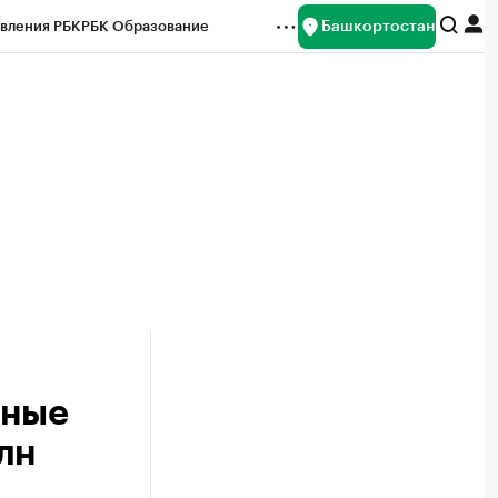
Башкортостан
вления РБК
РБК Образование
редитные рейтинги
Франшизы
Газета
ок наличной валюты
ьные
лн