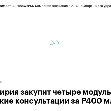
жимость
Autonews
РБК Компании
Телеканал
РБК Вино
Спорт
Школа упра
д
Стиль
Крипто
РБК Бизнес-среда
Дискуссионный клуб
Исследования
К
рагентов
Политика
Экономика
Бизнес
Технологии и медиа
Финансы
Рын
ан
ирия закупит четыре модул
кие консультации за ₽400 м