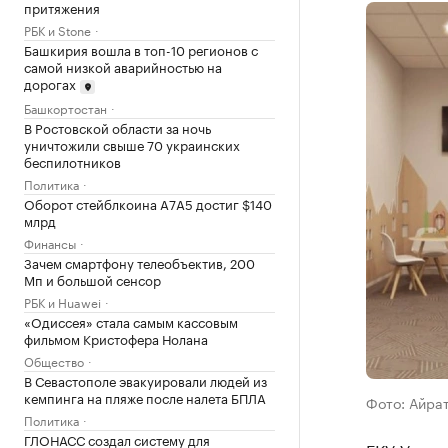
притяжения
РБК и Stone
Башкирия вошла в топ-10 регионов с
самой низкой аварийностью на
дорогах
Башкортостан
В Ростовской области за ночь
уничтожили свыше 70 украинских
беспилотников
Политика
Оборот стейблкоина А7А5 достиг $140
млрд
Финансы
Зачем смартфону телеобъектив, 200
Мп и большой сенсор
РБК и Huawei
«Одиссея» стала самым кассовым
фильмом Кристофера Нолана
Общество
В Севастополе эвакуировали людей из
кемпинга на пляже после налета БПЛА
Фото: Айрат
Политика
ГЛОНАСС создал систему для