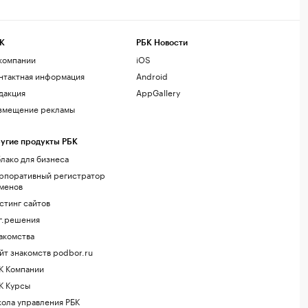
К
РБК Новости
компании
iOS
нтактная информация
Android
дакция
AppGallery
змещение рекламы
угие продукты РБК
лако для бизнеса
рпоративный регистратор
менов
стинг сайтов
г.решения
акомства
йт знакомств podbor.ru
К Компании
К Курсы
ола управления РБК