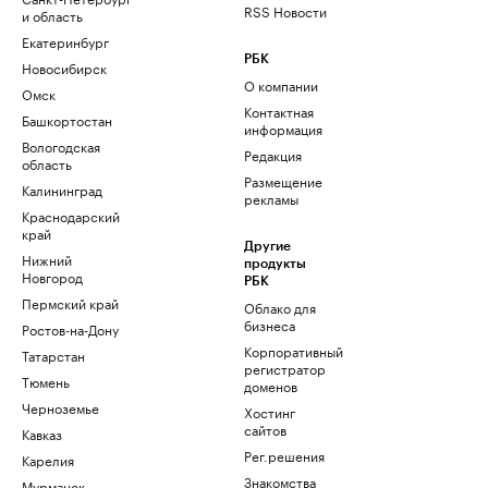
RSS Новости
и область
Екатеринбург
РБК
Новосибирск
О компании
Омск
Контактная
Башкортостан
информация
Вологодская
Редакция
область
Размещение
Калининград
рекламы
Краснодарский
край
Другие
Нижний
продукты
Новгород
РБК
Пермский край
Облако для
бизнеса
Ростов-на-Дону
Корпоративный
Татарстан
регистратор
Тюмень
доменов
Черноземье
Хостинг
сайтов
Кавказ
Рег.решения
Карелия
Знакомства
Мурманск