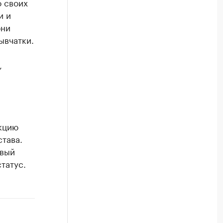
о своих
и и
они
ывчатки.
,
кцию
става.
евый
татус.