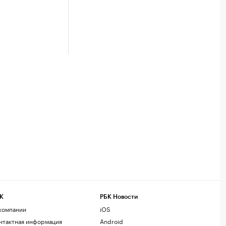
К
РБК Новости
компании
iOS
нтактная информация
Android