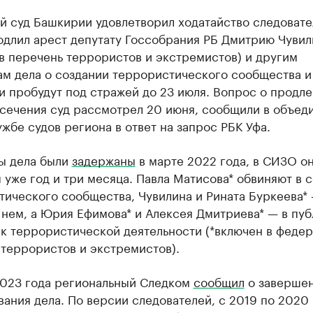
 суд Башкирии удовлетворил ходатайство следовате
одлил арест депутату Госсобрания РБ Дмитрию Чувил
в перечень террористов и экстремистов) и другим
ам дела о создании террористического сообщества и
и пробудут под стражей до 23 июля. Вопрос о продл
сечения суд рассмотрел 20 июня, сообщили в объед
жбе судов региона в ответ на запрос РБК Уфа.
ы дела были
задержаны
в марте 2022 года, в СИЗО о
 уже год и три месяца. Павла Матисова* обвиняют в 
ического сообщества, Чувилина и Рината Буркеева* 
 нем, а Юрия Ефимова* и Алексея Дмитриева* — в пу
 к террористической деятельности (*включен в феде
террористов и экстремистов).
2023 года региональный Следком
сообщил
о заверше
ания дела. По версии следователей, с 2019 по 2020 