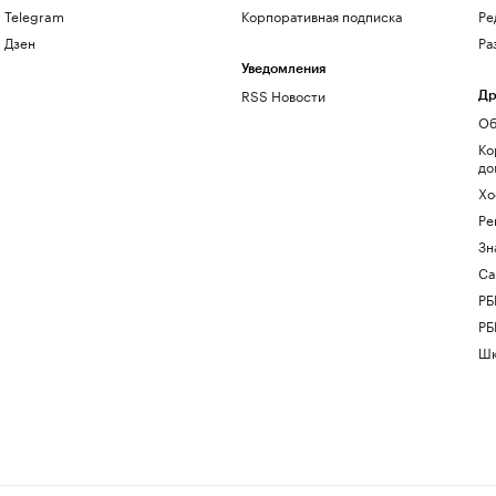
Telegram
Корпоративная подписка
Ре
Дзен
Ра
Уведомления
RSS Новости
Др
Об
Ко
до
Хо
Ре
Зн
Са
РБ
РБ
Шк