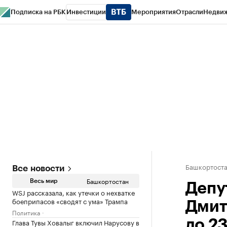
Подписка на РБК
Инвестиции
Мероприятия
Отрасли
Недви
РБК Курсы
РБК Life
Тренды
Визионеры
Национальные проекты
Горо
Спецпроекты СПб
Конференции СПб
Спецпроекты
Проверка конт
Башкортост
Все новости
Башкортостан
Весь мир
Депу
WSJ рассказала, как утечки о нехватке
боеприпасов «сводят с ума» Трампа
Дмит
Политика
Глава Тувы Ховалыг включил Нарусову в
до 2