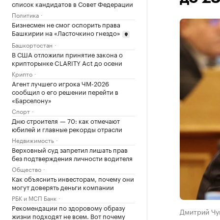
список кандидатов в Совет Федерации
Политика
Бизнесмен не смог оспорить права
Башкирии на «Ласточкино гнездо»
Башкортостан
В США отложили принятие закона о
крипторынке CLARITY Act до осени
Крипто
Агент лучшего игрока ЧМ-2026
сообщил о его решении перейти в
«Барселону»
Спорт
Дню строителя — 70: как отмечают
юбилей и главные рекорды отрасли
Недвижимость
Верховный суд запретил лишать прав
без подтверждения личности водителя
Общество
Как объяснить инвесторам, почему они
могут доверять деньги компании
РБК и МСП Банк
Рекомендации по здоровому образу
Дмитрий Чу
жизни подходят не всем. Вот почему