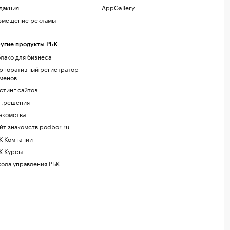
дакция
AppGallery
змещение рекламы
угие продукты РБК
лако для бизнеса
рпоративный регистратор
менов
стинг сайтов
г.решения
акомства
йт знакомств podbor.ru
К Компании
К Курсы
ола управления РБК