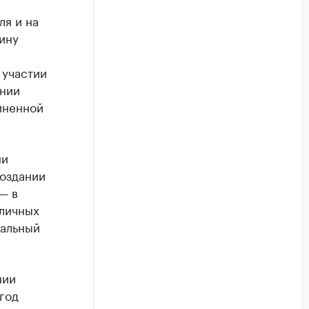
ля и на
ину
 участии
ении
иненной
ни
создании
— в
бличных
ральный
нии
год