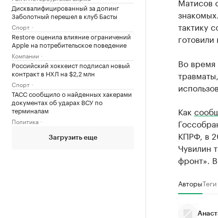
Матисов с
Дисквалифицированный за допинг
знакомых
Заболотный перешел в клуб Басты
тактику 
Спорт
Restore оценила влияние ограничений
готовили
Apple на потребительское поведение
Компании
Во время
Российский хоккеист подписал новый
контракт в НХЛ на $2,2 млн
травматы,
Спорт
использов
ТАСС сообщило о найденных хакерами
документах об ударах ВСУ по
Как
сооб
терминалам
Политика
Госсобран
КПРФ, в 2
Загрузить еще
Чувилин 
фронт». В
Авторы
Теги
Анаст