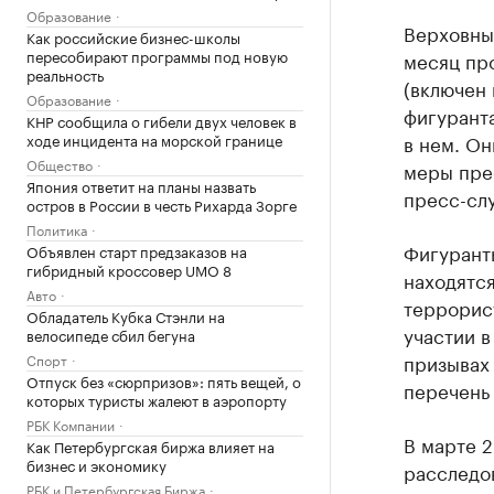
Образование
Верховный
Как российские бизнес-школы
пересобирают программы под новую
месяц пр
реальность
(включен 
Образование
фигурант
КНР сообщила о гибели двух человек в
ходе инцидента на морской границе
в нем. Он
Общество
меры пре
Япония ответит на планы назвать
пресс-слу
остров в России в честь Рихарда Зорге
Политика
Фигурант
Объявлен старт предзаказов на
гибридный кроссовер UMO 8
находятся
Авто
террорист
Обладатель Кубка Стэнли на
участии в
велосипеде сбил бегуна
призывах
Спорт
Отпуск без «сюрпризов»: пять вещей, о
перечень 
которых туристы жалеют в аэропорту
РБК Компании
В марте 
Как Петербургская биржа влияет на
бизнес и экономику
расследов
РБК и Петербургская Биржа