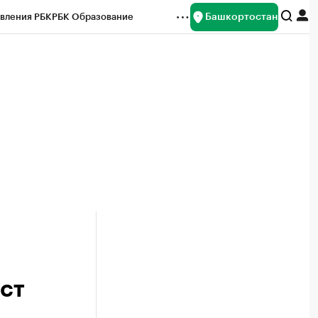
Башкортостан
вления РБК
РБК Образование
редитные рейтинги
Франшизы
Газета
ок наличной валюты
ст