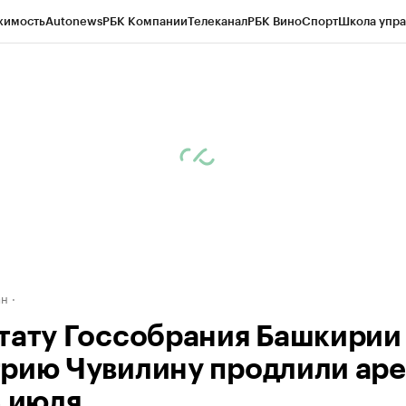
жимость
Autonews
РБК Компании
Телеканал
РБК Вино
Спорт
Школа упра
д
Стиль
Крипто
РБК Бизнес-среда
Дискуссионный клуб
Исследования
К
рагентов
Политика
Экономика
Бизнес
Технологии и медиа
Финансы
Рын
ан
тату Госсобрания Башкирии
рию Чувилину продлили аре
3 июля