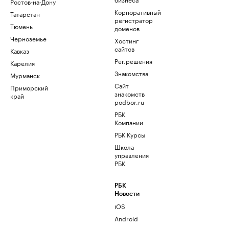
Ростов-на-Дону
Корпоративный
Татарстан
регистратор
Тюмень
доменов
Черноземье
Хостинг
сайтов
Кавказ
Рег.решения
Карелия
Знакомства
Мурманск
Сайт
Приморский
знакомств
край
podbor.ru
РБК
Компании
РБК Курсы
Школа
управления
РБК
РБК
Новости
iOS
Android