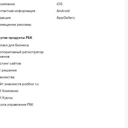
компании
iOS
нтактная информация
Android
дакция
AppGallery
змещение рекламы
угие продукты РБК
лако для бизнеса
рпоративный регистратор
менов
стинг сайтов
г.решения
акомства
йт знакомств podbor.ru
К Компании
К Курсы
ола управления РБК