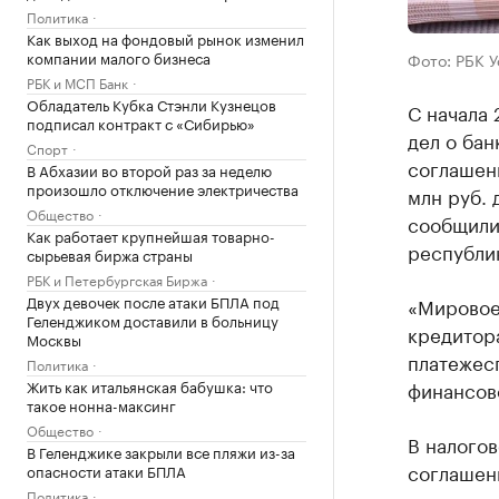
Политика
Как выход на фондовый рынок изменил
компании малого бизнеса
Фото: РБК 
РБК и МСП Банк
Обладатель Кубка Стэнли Кузнецов
С начала
подписал контракт с «Сибирью»
дел о бан
Спорт
соглашени
В Абхазии во второй раз за неделю
произошло отключение электричества
млн руб. 
Общество
сообщили
Как работает крупнейшая товарно-
республи
сырьевая биржа страны
РБК и Петербургская Биржа
Двух девочек после атаки БПЛА под
«Мировое
Геленджиком доставили в больницу
кредитор
Москвы
платежес
Политика
Жить как итальянская бабушка: что
финансов
такое нонна-максинг
Общество
В налого
В Геленджике закрыли все пляжи из-за
соглашен
опасности атаки БПЛА
Политика