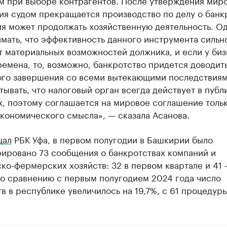
м при выборе контрагентов. После утверждения мир
ия судом прекращается производство по делу о банк
ия может продолжать хозяйственную деятельность. О
мать, что эффективность данного инструмента сильн
т материальных возможностей должника, и если у биз
емена, то, возможно, банкротство придется доводит
ого завершения со всеми вытекающими последствиям
тывать, что налоговый орган всегда действует в публ
х, поэтому соглашается на мировое соглашение толь
кономического смысла», — сказала Асанова.
щал
РБК Уфа, в первом полугодии в Башкирии было
рировано 73 сообщения о банкротствах компаний и
ко-фермерских хозяйств: 32 в первом квартале и 41 
По сравнению с первым полугодием 2024 года число
в в республике увеличилось на 19,7%, с 61 процедуры