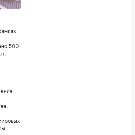
рамках
ено 500
ет,
ления
ве.
 мировых
ры