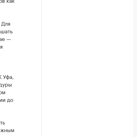
ов как
 Для
ашать
ае —
я
 Уфа,
едуры
ом
ии до
ть
важным