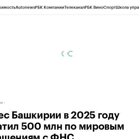
жимость
Autonews
РБК Компании
Телеканал
РБК Вино
Спорт
Школа упра
д
Стиль
Крипто
РБК Бизнес-среда
Дискуссионный клуб
Исследования
К
рагентов
Политика
Экономика
Бизнес
Технологии и медиа
Финансы
Рын
ан
ес Башкирии в 2025 году
атил 500 млн по мировым
ашениям с ФНС