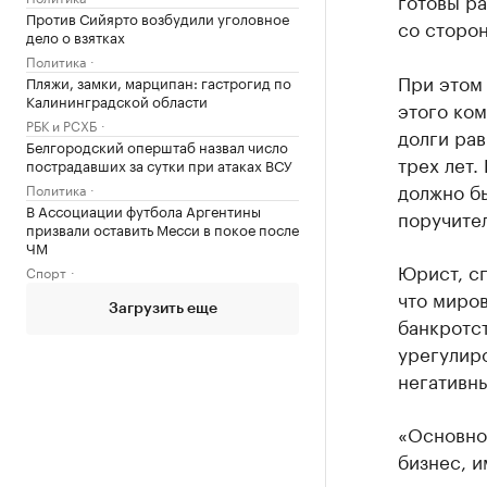
готовы р
Против Сийярто возбудили уголовное
со сторон
дело о взятках
Политика
При этом
Пляжи, замки, марципан: гастрогид по
Калининградской области
этого ко
РБК и РСХБ
долги рав
Белгородский оперштаб назвал число
трех лет
пострадавших за сутки при атаках ВСУ
должно бы
Политика
В Ассоциации футбола Аргентины
поручител
призвали оставить Месси в покое после
ЧМ
Юрист, сп
Спорт
что миро
Загрузить еще
банкротс
урегулир
негативны
«Основно
бизнес, и