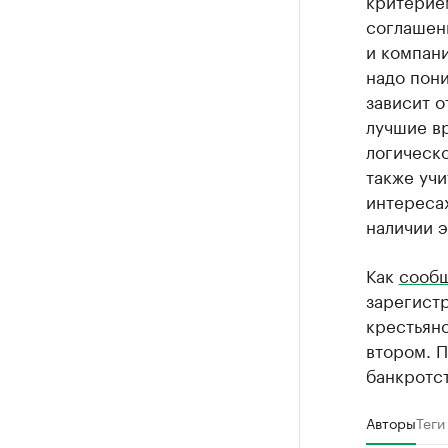
критерие
соглашен
и компан
надо пони
зависит о
лучшие вр
логическ
также учи
интереса
наличии э
Как
сооб
зарегист
крестьянс
втором. 
банкротст
Авторы
Теги