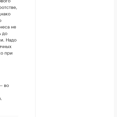
ового
ротстве,
днако
о
неса не
ь до
и. Надо
ичных
ко при
— во
.