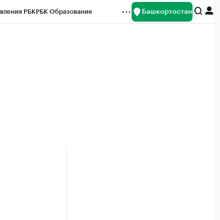
Башкортостан
вления РБК
РБК Образование
редитные рейтинги
Франшизы
Газета
ок наличной валюты