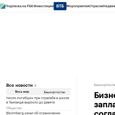
Подписка на РБК
Инвестиции
Мероприятия
Отрасли
Недви
РБК Курсы
РБК Life
Тренды
Визионеры
Национальные проекты
Горо
Спецпроекты СПб
Конференции СПб
Спецпроекты
Проверка конт
Башкортост
Все новости
Башкортостан
Весь мир
Бизн
Число погибших при стрельбе в школе
в Таиланде выросло до девяти
запл
Общество
Bloomberg узнал об ограничении
согл