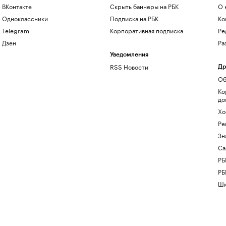
ВКонтакте
Скрыть баннеры на РБК
О 
Одноклассники
Подписка на РБК
Ко
Telegram
Корпоративная подписка
Ре
Дзен
Ра
Уведомления
RSS Новости
Др
Об
Ко
до
Хо
Ре
Зн
Са
РБ
РБ
Шк