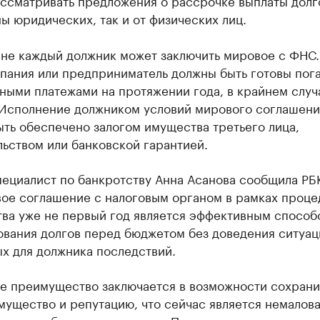
ассматривать предложения о рассрочке выплаты долг
ы юридических, так и от физических лиц.
 не каждый должник может заключить мировое с ФНС.
мпания или предприниматель должны быть готовы пог
ными платежами на протяжении года, в крайнем случ
. Исполнение должником условий мирового соглашени
ть обеспечено залогом имущества третьего лица,
ьством или банковской гарантией.
ециалист по банкротству Анна Асанова сообщила РБК
вое соглашение с налоговым органом в рамках проц
тва уже не первый год является эффективным способ
ования долгов перед бюджетом без доведения ситуац
х для должника последствий.
е преимущество заключается в возможности сохрани
мущество и репутацию, что сейчас является немало