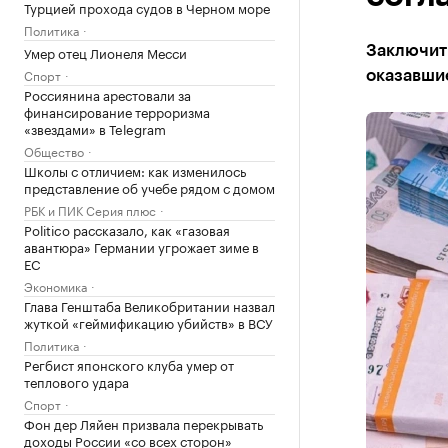
Турцией прохода судов в Черном море
Политика
Умер отец Лионеля Месси
Заключить
Спорт
оказавши
Россиянина арестовали за
финансирование терроризма
«звездами» в Telegram
Общество
Школы с отличием: как изменилось
представление об учебе рядом с домом
РБК и ПИК Серия плюс
Politico рассказало, как «газовая
авантюра» Германии угрожает зиме в
ЕС
Экономика
Глава Генштаба Великобритании назвал
жуткой «геймификацию убийств» в ВСУ
Политика
Регбист японского клуба умер от
теплового удара
Спорт
Фон дер Ляйен призвала перекрывать
доходы России «со всех сторон»