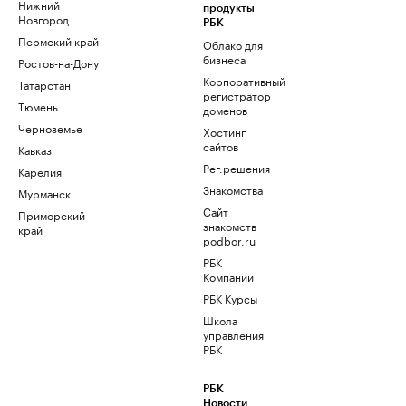
Нижний
продукты
Новгород
РБК
Пермский край
Облако для
бизнеса
Ростов-на-Дону
Корпоративный
Татарстан
регистратор
Тюмень
доменов
Черноземье
Хостинг
сайтов
Кавказ
Рег.решения
Карелия
Знакомства
Мурманск
Сайт
Приморский
знакомств
край
podbor.ru
РБК
Компании
РБК Курсы
Школа
управления
РБК
РБК
Новости