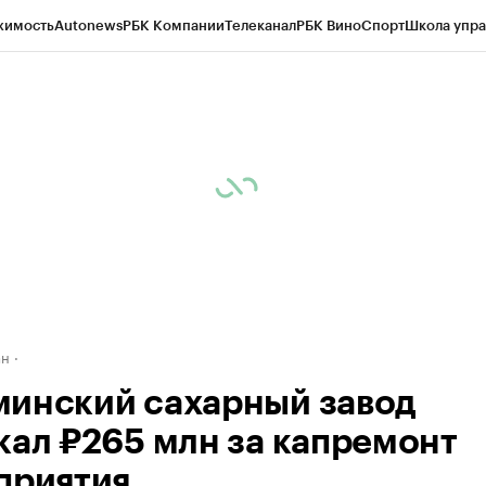
жимость
Autonews
РБК Компании
Телеканал
РБК Вино
Спорт
Школа упра
д
Стиль
Крипто
РБК Бизнес-среда
Дискуссионный клуб
Исследования
К
рагентов
Политика
Экономика
Бизнес
Технологии и медиа
Финансы
Рын
ан
инский сахарный завод
кал ₽265 млн за капремонт
приятия