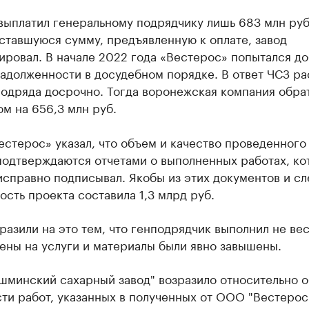
выплатил генеральному подрядчику лишь 683 млн руб
ставшуюся сумму, предъявленную к оплате, завод
ровал. В начале 2022 года «Вестерос» попытался до
адолженности в досудебном порядке. В ответ ЧСЗ ра
одряда досрочно. Тогда воронежская компания обрат
ом на 656,3 млн руб.
естерос» указал, что объем и качество проведенного
подтверждаются отчетами о выполненных работах, ко
исправно подписывал. Якобы из этих документов и сл
ость проекта составила 1,3 млрд руб.
разили на это тем, что генподрядчик выполнил не ве
цены на услуги и материалы были явно завышены.
шминский сахарный завод" возразило относительно 
ти работ, указанных в полученных от ООО "Вестерос"