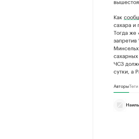
вышестоя
Как
сооб
сахара и 
Тогда же 
запретив
Минсельх
сахарных 
ЧСЗ долже
сутки, а 
Авторы
Теги
Наиль