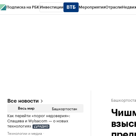
Подписка на РБК
Инвестиции
Мероприятия
Отрасли
Недви
РБК Курсы
РБК Life
Тренды
Визионеры
Национальные проекты
Горо
Спецпроекты СПб
Конференции СПб
Спецпроекты
Проверка конт
Башкортост
Все новости
Башкортостан
Весь мир
Чишм
Как перейти «порог недоверия»:
Слащева и Wylsacom — о новых
взыс
технологиях
РАДИО
Технологии и медиа
пред