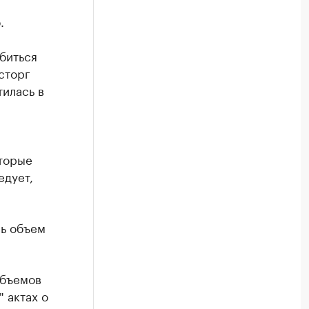
.
биться
сторг
илась в
торые
едует,
сь объем
объемов
 актах о