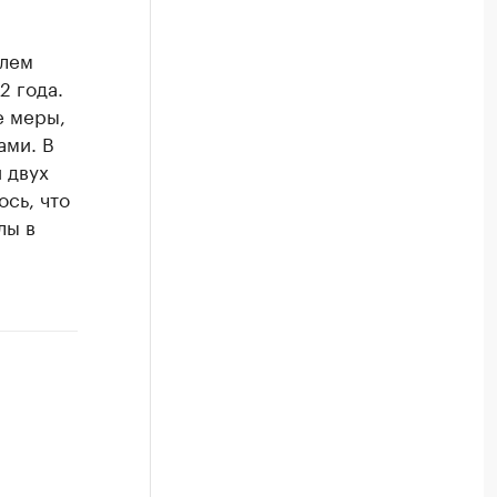
елем
2 года.
е меры,
ами. В
 двух
сь, что
лы в