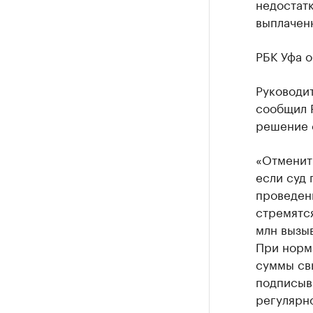
недостатк
выплаченн
РБК Уфа о
Руководи
сообщил 
решение 
«Отменить
если суд
проведен
стремятся
млн вызыв
При норм
суммы св
подписыв
регулярно