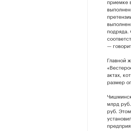
приемке в
выполненн
претензии
выполнен
подряда. 
соответс
— говорит
Главной ж
«Вестерос
актах, к
размер оп
Чишмински
млрд руб.
руб. Этом
установил
предприят