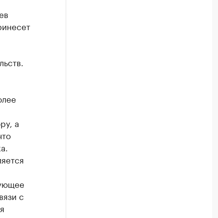
ев
ринесет
льств.
л
олее
ру, а
что
а.
ляется
вующее
вязи с
я