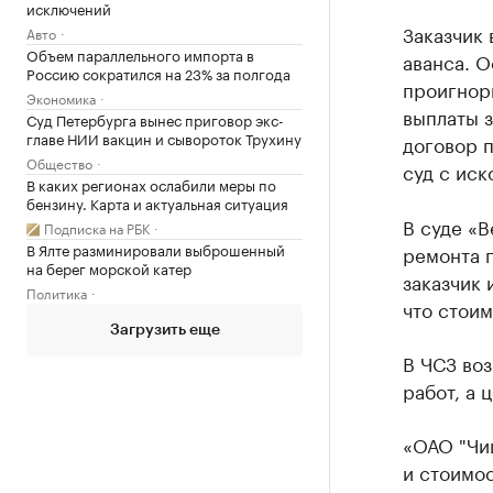
исключений
Заказчик 
Авто
Объем параллельного импорта в
аванса. О
Россию сократился на 23% за полгода
проигнори
Экономика
выплаты з
Суд Петербурга вынес приговор экс-
главе НИИ вакцин и сывороток Трухину
договор п
Общество
суд с иск
В каких регионах ослабили меры по
бензину. Карта и актуальная ситуация
В суде «В
Подписка на РБК
В Ялте разминировали выброшенный
ремонта 
на берег морской катер
заказчик 
Политика
что стоим
Загрузить еще
В ЧСЗ воз
работ, а 
«ОАО "Чи
и стоимос