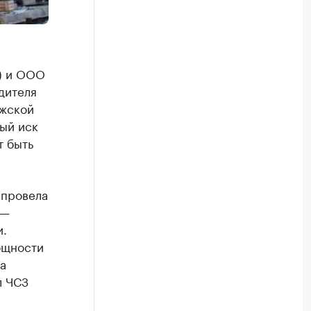
) и ООО
дителя
ежской
ный иск
т быть
 провела
 —
и.
ощности
а
л ЧСЗ