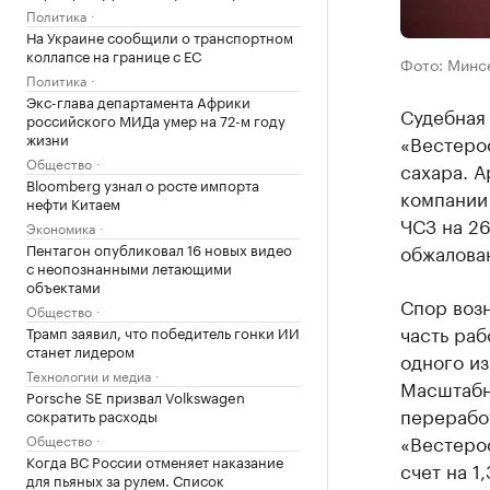
Политика
На Украине сообщили о транспортном
коллапсе на границе с ЕС
Фото: Минс
Политика
Экс-глава департамента Африки
Судебная
российского МИДа умер на 72-м году
жизни
«Вестерос
Общество
сахара. 
Bloomberg узнал о росте импорта
компании 
нефти Китаем
ЧСЗ на 26
Экономика
Пентагон опубликовал 16 новых видео
обжалова
с неопознанными летающими
объектами
Спор возн
Общество
часть ра
Трамп заявил, что победитель гонки ИИ
станет лидером
одного из
Технологии и медиа
Масштабн
Porsche SE призвал Volkswagen
переработ
сократить расходы
«Вестеро
Общество
Когда ВС России отменяет наказание
счет на 1
для пьяных за рулем. Список