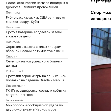
Посольство России назвало инцидент с
дроном в Лейпциге провокацией
Политика
Спор меж
Рубио рассказал, как США затягивают
из-за рек
«петлю» вокруг Кубы
Политика
Против Катерины Гордеевой завели
уголовное дело
Политика
Хорватия отказала в визах лидерам
сборной России по гимнастике на ЧЕ
Спорт
Семь признаков успешного бизнес-
центра
РБК и Upside
Прототип героя «Игры на понижение»
поставил на падение Oracle и Nebius
Инвестиции
ГКЧП: расшифровка, состав и события
августа 1991 года
База знаний
Минобороны сообщило об ударе по
двум сухогрузам в Черном море