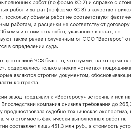
ыполненных работ (по форме КС-2) и справке о стои
ых работ и затрат (по форме КС-З) в качестве прило
, поскольку объемы работ не соответствуют фактиче
ным работам, а расценки не соответствуют договору
Объемы и стоимость работ, указанные в актах, не
твуют также ранее полученным от ООО "Вестерос" от
ся в определении суда.
е претензией ЧСЗ было то, что суммы, на которых на
», содержались только в неких «отчетах» подрядчика,
оторые являются строгим документом, обосновывающ
латы контракта.
й завод предъявил к «Вестеросу» встречный иск на 
 Впоследствии компания снизила требования до 265,
у предшествовала судебно-техническая экспертиза, 
а, что стоимость фактически выполненных работ на
ии составляет лишь 451,3 млн руб., а стоимость уст