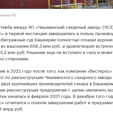
ельхоз РБ
 тяжба между АО «Чишминский сахарный завод» (ЧСЗ
» в первой инстанции завершилась в пользу произво
Арбитражный суд Башкирии полностью отказал ворон
во взыскании 656,3 млн руб. и удовлетворил встреч
5,3 млн руб. Решение еще не вступило в силу и може
но сторонами.
ик в 2022 году после того, как компания «Вестерос»
бот по реконструкции Чишминского сахарного завода
 двух крупнейших производителей сахара в Башкири
ая реконструкция предприятия с целью увеличить м
ки началась в феврале 2021 года. В декабре того год
с» отчитался о полном завершении работ и предъяви
,3 млрд руб.