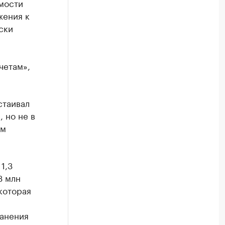
мости
жения к
ски
четам»,
стаивал
 но не в
им
1,3
3 млн
которая
ранения