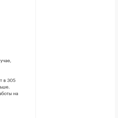
учае,
т в 305
ьше.
аботы на
я