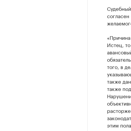
Судебный
согласен 
желаемого
«Причина 
Истец, то
авансовый
обязатель
того, в д
указывающ
также дан
также под
Нарушение
объектив
расторжен
законодат
этим пола