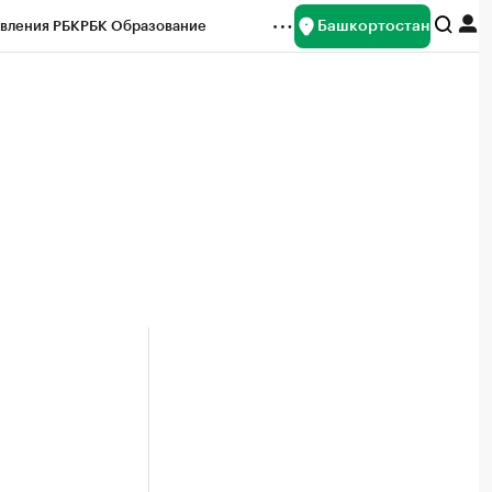
Башкортостан
вления РБК
РБК Образование
редитные рейтинги
Франшизы
Газета
ок наличной валюты