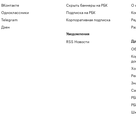
ВКонтакте
Скрыть баннеры на РБК
О 
Одноклассники
Подписка на РБК
Ко
Telegram
Корпоративная подписка
Ре
Дзен
Ра
Уведомления
RSS Новости
Др
Об
Ко
до
Хо
Ре
Зн
Са
РБ
РБ
Шк