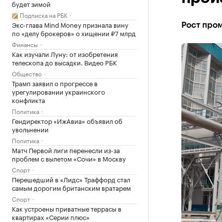
будет зимой
Подписка на РБК
Экс-глава Mind Money признала вину
Рост пром
по «делу брокеров» о хищении ₽7 млрд
Финансы
Как изучали Луну: от изобретения
телескопа до высадки. Видео РБК
Общество
Трамп заявил о прогрессе в
урегулировании украинского
конфликта
Политика
Гендиректор «ИжАвиа» объявил об
увольнении
Политика
Матч Первой лиги перенесли из-за
проблем с вылетом «Сочи» в Москву
Спорт
Перешедший в «Лидс» Траффорд стал
самым дорогим британским вратарем
Спорт
Как устроены приватные террасы в
квартирах «Серии плюс»