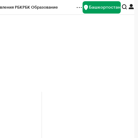
Башкортостан
вления РБК
РБК Образование
редитные рейтинги
Франшизы
Газета
ок наличной валюты