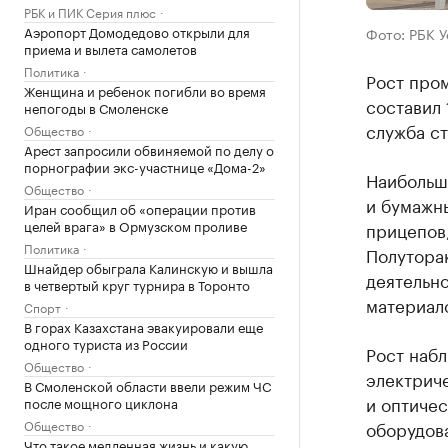
РБК и ПИК Серия плюс
Аэропорт Домодедово открыли для
Фото: РБК 
приема и вылета самолетов
Политика
Рост про
Женщина и ребенок погибли во время
составил 
непогоды в Смоленске
служба ст
Общество
Арест запросили обвиняемой по делу о
порнографии экс-участнице «Дома-2»
Наибольш
Общество
и бумажны
Иран сообщил об «операции против
целей врага» в Ормузском проливе
прицепов,
Политика
Полутора
Шнайдер обыграла Калинскую и вышла
деятельно
в четвертый круг турнира в Торонто
материало
Спорт
В горах Казахстана эвакуировали еще
одного туриста из России
Рост наб
Общество
электриче
В Смоленской области ввели режим ЧС
и оптичес
после мощного циклона
Общество
оборудова
Что такое медленная жизнь и какую