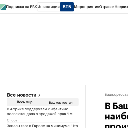
Подписка на РБК
Инвестиции
Мероприятия
Отрасли
Недви
РБК Курсы
РБК Life
Тренды
Визионеры
Национальные проекты
Горо
Спецпроекты СПб
Конференции СПб
Спецпроекты
Проверка конт
Башкортост
Все новости
Башкортостан
Весь мир
В Ба
В Африке поддержали Инфантино
после скандала с продажей прав ЧМ
наиб
Спорт
Запасы газа в Европе на минимуме. Что
прои