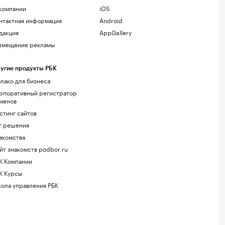
компании
iOS
нтактная информация
Android
дакция
AppGallery
змещение рекламы
угие продукты РБК
лако для бизнеса
рпоративный регистратор
менов
стинг сайтов
г.решения
акомства
йт знакомств podbor.ru
К Компании
К Курсы
ола управления РБК