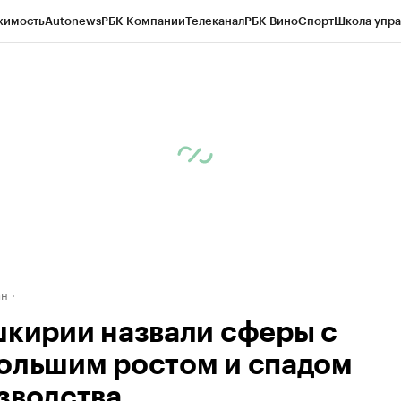
жимость
Autonews
РБК Компании
Телеканал
РБК Вино
Спорт
Школа упра
д
Стиль
Крипто
РБК Бизнес-среда
Дискуссионный клуб
Исследования
К
рагентов
Политика
Экономика
Бизнес
Технологии и медиа
Финансы
Рын
ан
шкирии назвали сферы с
ольшим ростом и спадом
зводства