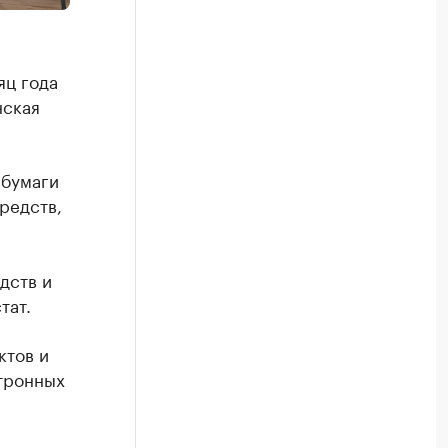
яц года
нская
 бумаги
редств,
дств и
тат.
ктов и
ктронных