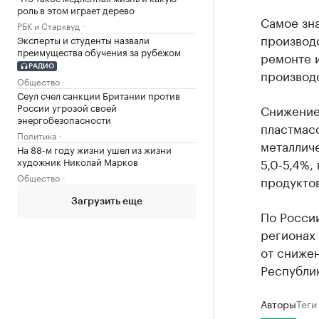
роль в этом играет дерево
Самое зн
РБК и Старквуд
производ
Эксперты и студенты назвали
преимущества обучения за рубежом
ремонте и
РАДИО
производс
Общество
Сеул счел санкции Британии против
России угрозой своей
Снижение
энергобезопасности
пластмасс
Политика
металличе
На 88-м году жизни ушел из жизни
художник Николай Марков
5,0-5,4%,
Общество
продуктов
Загрузить еще
По России
регионах
от снижен
Республи
Авторы
Теги