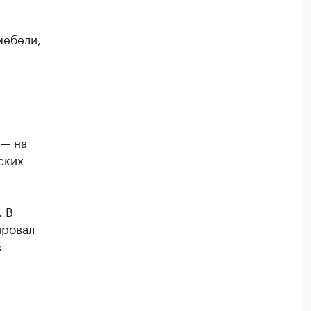
мебели,
 — на
ских
. В
ировал
в