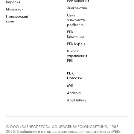
Рег.решения
Карелия
Знакомства
Мурманск
Сайт
Приморский
знакомств
край
podbor.ru
РБК
Компании
РБК Курсы
Школа
управления
РБК
РБК
Новости
iOS
Android
AppGallery
© ООО «БИЗНЕСПРЕСС», АО «РОСБИЗНЕСКОНСАЛТИНГ», 1995–
2026. Сообщения и материалы информационного агентства «РБК»