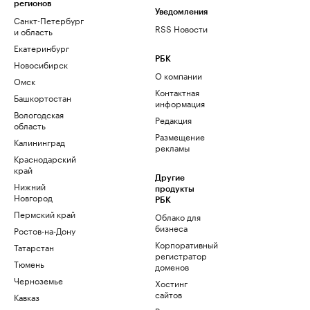
регионов
Уведомления
Санкт-Петербург
RSS Новости
и область
Екатеринбург
РБК
Новосибирск
О компании
Омск
Контактная
Башкортостан
информация
Вологодская
Редакция
область
Размещение
Калининград
рекламы
Краснодарский
край
Другие
Нижний
продукты
Новгород
РБК
Пермский край
Облако для
бизнеса
Ростов-на-Дону
Корпоративный
Татарстан
регистратор
Тюмень
доменов
Черноземье
Хостинг
сайтов
Кавказ