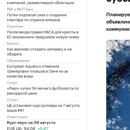
компаний, разместивших облигации
РБК и МСП Банк
Путин подписал указ о создании
Планирует
кластера по огранке алмазов
объявлен
Политика
коммуник
После ввода правил MiCA для крипты в
ЕС мошенники придумали новую схему
Крипто
Как вежливо отказать человеку и не
обидеть
Образование
European Aquatics отменила
тренировки пловцов в Сене из-за
качества воды
Спорт
«Реал» купил 19-летнего футболиста по
рекордной цене
Спорт
ЦБ установил курс доллара на 7 августа
выше ₽81
Инвестиции
Курс евро на 06 августа
EUR ЦБ: 94,06
+0,87