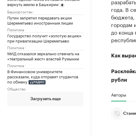
разрабат
вернуть землю в Башкирии
года. В с
Башкортостан
бюджета,
Путин запретил передавать акции
Шереметьево иностранным лицам
городам 
Политика
до конца 
Государство получит «золотую акцию»
республи
при приватизации Шереметьево
Политика
МИД отказался зеркально отвечать на
Как выра
«театральный жест» властей Румынии
Политика
В Финансовом университете
Расклейка
рассказали, куда отправят студентов
рубли
по обмену
РАДИО
Общество
Авторы
Загрузить еще
Стани