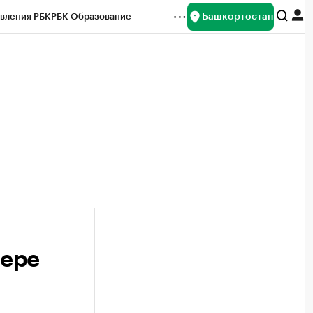
Башкортостан
вления РБК
РБК Образование
редитные рейтинги
Франшизы
Газета
ок наличной валюты
фере