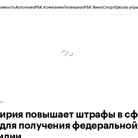
жимость
Autonews
РБК Компании
Телеканал
РБК Вино
Спорт
Школа упра
д
Стиль
Крипто
РБК Бизнес-среда
Дискуссионный клуб
Исследования
К
рагентов
Политика
Экономика
Бизнес
Технологии и медиа
Финансы
Рын
ан
ирия повышает штрафы в с
для получения федеральной
идии