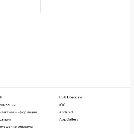
К
РБК Новости
компании
iOS
нтактная информация
Android
дакция
AppGallery
змещение рекламы