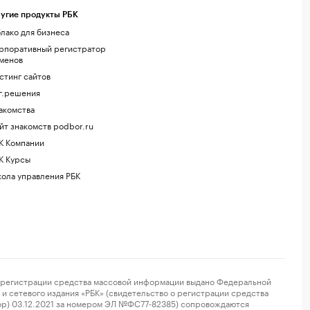
угие продукты РБК
лако для бизнеса
рпоративный регистратор
менов
стинг сайтов
г.решения
акомства
йт знакомств podbor.ru
К Компании
К Курсы
ола управления РБК
регистрации средства массовой информации выдано Федеральной
и сетевого издания «РБК» (свидетельство о регистрации средства
ор) 03.12.2021 за номером ЭЛ №ФС77-82385) сопровождаются