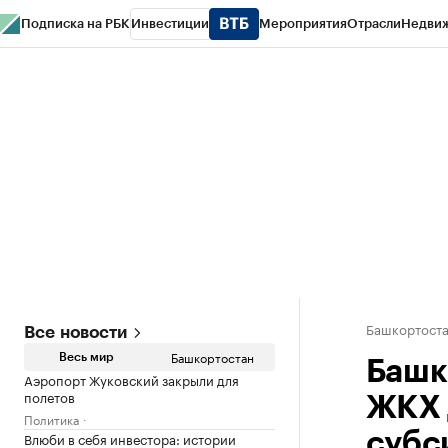
Подписка на РБК
Инвестиции
Мероприятия
Отрасли
Недви
РБК Курсы
РБК Life
Тренды
Визионеры
Национальные проекты
Горо
Спецпроекты СПб
Конференции СПб
Спецпроекты
Проверка конт
Башкортост
Все новости
Башкортостан
Весь мир
Башк
Аэропорт Жуковский закрыли для
полетов
ЖКХ 
Политика
Влюби в себя инвестора: истории
субс