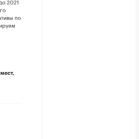
до 2021
го
ативы по
нируем
мест,