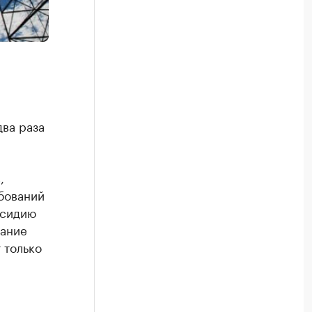
ва раза
,
бований
бсидию
рание
 только