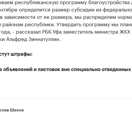
ываем республиканскую программу благоустройства 
ентябре определится размер субсидии из федерально
 в зависимости от ее размера, мы распределим норм
и районам республики. Утвердить программу мы пла
года, - рассказал РБК-Уфа заместитель министра ЖКХ
ки Альфред Зиннатуллин.
стут штрафы:
 объявлений и листовок вне специально отведенных 
слав Шахов