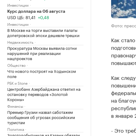
Инвестиции
Курс доллара на 06 августа
USD ЦБ: 81,41
+0,48
Инвестиции
Фото: прес
В Москве на торги выставили палаты
допетровской эпохи дешевле трешки
Как стало
Недвижимость
подготов
Прокуратура Москвы выявила сотни
нарушений при реализации
правонар
нацпроектов
повышают
Общество
Что нового построят на Ходынском
поле
Как следу
РБК и Stone
повышение
Центробанк Азербайджана ответил на
федераль
остановку переводов «Золотой
на благоу
Короны»
Финансы
республик
Премьер Грузии назвал саботажем
в январе 
сообщения об угрозах российским
туристам
- Это тре
Политика
Золотодобытчиков из Казани обязали