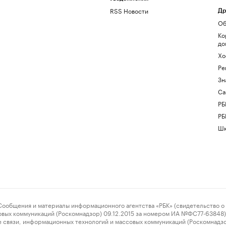
RSS Новости
Др
Об
Ко
до
Хо
Ре
Зн
Са
РБ
РБ
Шк
ения и материалы информационного агентства «РБК» (свидетельство о 
овых коммуникаций (Роскомнадзор) 09.12.2015 за номером ИА №ФС77-63848) 
 связи, информационных технологий и массовых коммуникаций (Роскомнадз