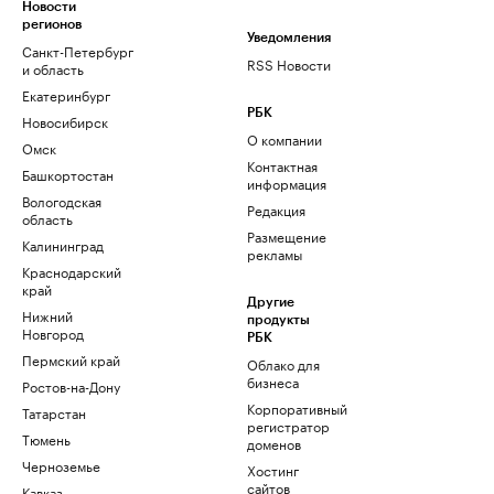
Новости
регионов
Уведомления
Санкт-Петербург
RSS Новости
и область
Екатеринбург
РБК
Новосибирск
О компании
Омск
Контактная
Башкортостан
информация
Вологодская
Редакция
область
Размещение
Калининград
рекламы
Краснодарский
край
Другие
Нижний
продукты
Новгород
РБК
Пермский край
Облако для
бизнеса
Ростов-на-Дону
Корпоративный
Татарстан
регистратор
Тюмень
доменов
Черноземье
Хостинг
сайтов
Кавказ