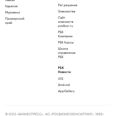
Рег.решения
Карелия
Знакомства
Мурманск
Сайт
Приморский
знакомств
край
podbor.ru
РБК
Компании
РБК Курсы
Школа
управления
РБК
РБК
Новости
iOS
Android
AppGallery
© ООО «БИЗНЕСПРЕСС», АО «РОСБИЗНЕСКОНСАЛТИНГ», 1995–