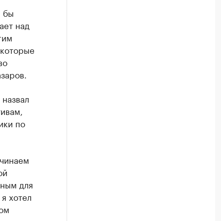
а бы
ает над
гим
 которые
во
заров.
 назвал
ивам,
ики по
ачинаем
ой
ьным для
 я хотел
гом