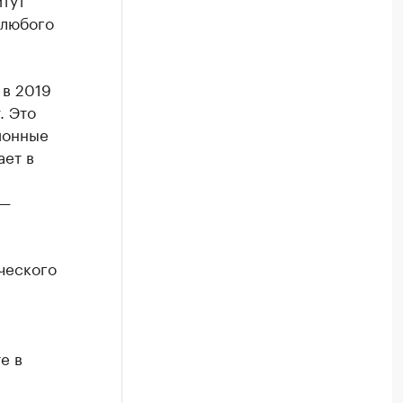
 любого
 в 2019
. Это
ионные
ает в
 —
ческого
е
е в