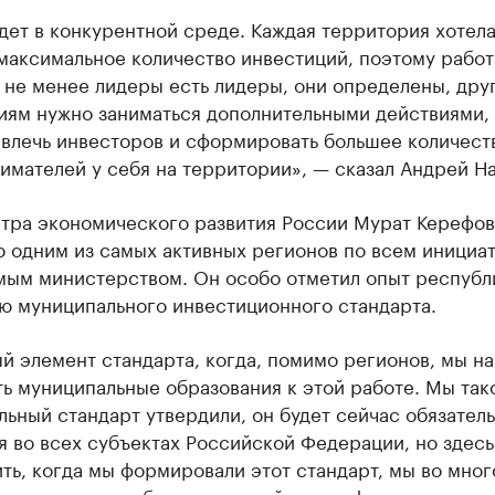
дет в конкурентной среде. Каждая территория хотел
максимальное количество инвестиций, поэтому работ
 не менее лидеры есть лидеры, они определены, дру
иям нужно заниматься дополнительными действиями,
ивлечь инвесторов и сформировать большее количест
мателей у себя на территории», — сказал Андрей На
тра экономического развития России Мурат Керефов
 одним из самых активных регионов по всем инициат
мым министерством. Он особо отметил опыт республ
ю муниципального инвестиционного стандарта.
й элемент стандарта, когда, помимо регионов, мы н
ь муниципальные образования к этой работе. Мы так
ьный стандарт утвердили, он будет сейчас обязател
 во всех субъектах Российской Федерации, но здесь
ть, когда мы формировали этот стандарт, мы во мно