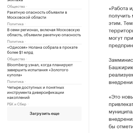
Общество
«Работа и
Ракетную опасность объявили в
получить 
Московской области
этим. Тем
Политика
территор
В семи регионах, включая Московскую
область, объявили ракетную опасность
могут пр
Политика
предприни
«Одиссея» Нолана собрала в прокате
более $1 млрд
Замминис
Общество
Bloomberg узнал, когда планируют
Башкирию
завершить испытания «Золотого
реализуе
купола»
внедрени
Политика
Четыре доступных и понятных
инструмента диверсификации
«Это новы
накоплений
привлекат
РБК и Сбер
муниципал
Загрузить еще
внедрения
бы отмети