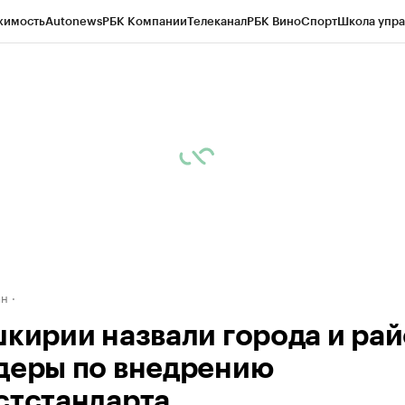
жимость
Autonews
РБК Компании
Телеканал
РБК Вино
Спорт
Школа упра
д
Стиль
Крипто
РБК Бизнес-среда
Дискуссионный клуб
Исследования
К
рагентов
Политика
Экономика
Бизнес
Технологии и медиа
Финансы
Рын
ан
шкирии назвали города и ра
деры по внедрению
стстандарта