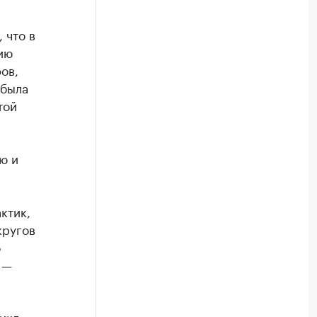
 что в
ию
ов,
 была
той
ю и
ктик,
кругов
о
 —
икл