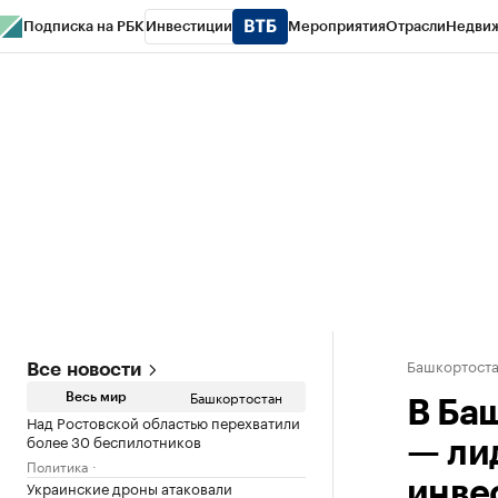
Подписка на РБК
Инвестиции
Мероприятия
Отрасли
Недви
РБК Курсы
РБК Life
Тренды
Визионеры
Национальные проекты
Горо
Спецпроекты СПб
Конференции СПб
Спецпроекты
Проверка конт
Башкортост
Все новости
Башкортостан
Весь мир
В Ба
Над Ростовской областью перехватили
более 30 беспилотников
— ли
Политика
Украинские дроны атаковали
инве