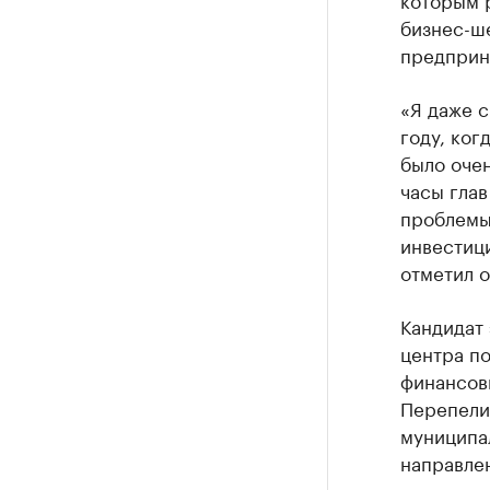
бизнес-ш
предприн
«Я даже с
году, ког
было оче
часы глав
проблемы
инвестиц
отметил о
Кандидат
центра п
финансовы
Перепелиц
муниципал
направле