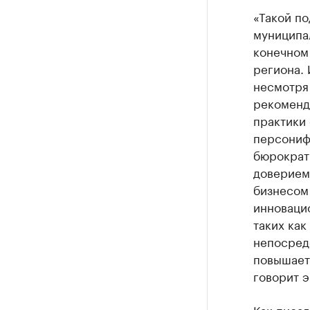
«Такой по
муниципал
конечном
региона.
несмотря
рекомендо
практики
персониф
бюрократ
доверием
бизнесом
инноваци
таких как
непосредс
повышает 
говорит э
Как
писал