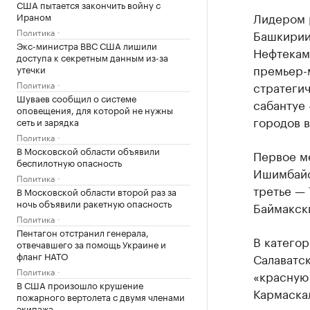
США пытается закончить войну с
Лидером 
Ираном
Политика
Башкирии
Экс-министра ВВС США лишили
Нефтекамс
доступа к секретным данным из-за
премьер-
утечки
Политика
стратеги
Шуваев сообщил о системе
сабантуе 
оповещения, для которой не нужны
городов в
сеть и зарядка
Политика
В Московской области объявили
Первое м
беспилотную опасность
Ишимбайс
Политика
третье — 
В Московской области второй раз за
ночь объявили ракетную опасность
Баймакск
Политика
Пентагон отстранил генерала,
В катего
отвечавшего за помощь Украине и
фланг НАТО
Салаватск
Политика
«красную 
В США произошло крушение
Кармаска
пожарного вертолета с двумя членами
экипажа