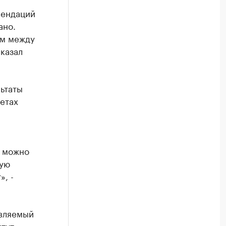
мендаций
ано.
ом между
казал
льтаты
етах
и можно
ную
, -
авляемый
итут