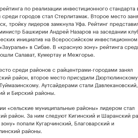
рейтинга по реализации инвестиционного стандарта 
 среди городов стал Стерлитамак. Второе место зан
к, тройку лидеров замкнула Уфа. Рейтинг представи
министр Башкирии Андрей Назаров на заседании клу
ческих инициатив на Всероссийском инвестиционном
«Зауралье» в Сибае. В «красную зону» рейтинга сред
ошли Салават, Кумертау и Межгорье.
есто среди районов с райцентрами-городами занял
кий район, второе место присудили Дюртюлинскому
Туймазинскому. Аутсайдерами стали Давлекановский,
ий и Бирский районы.
рии «сельские муниципальные районы» лидером стал
ий район. За ним следуют Кигинский и Шаранский ра
зону» попали Кугарчинский, Благоварский и
линский районы.