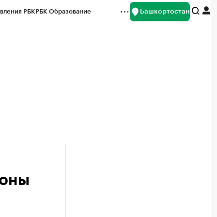
Башкортостан
вления РБК
РБК Образование
редитные рейтинги
Франшизы
Газета
ок наличной валюты
йоны