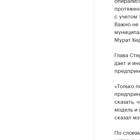
опирались
протяжен
с учетом 
Важно не 
муниципа
Мурат Ке
Глава Сте
дает и ин
предприн
«Только п
предприн
сказать, 
модель и 
сказал мэ
По слова
которым р