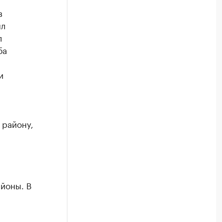
в
ял
л
ба
и
 району,
йоны. В