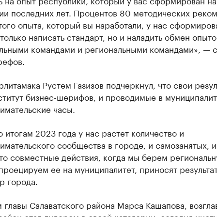
 на опыт республики, который у вас сформирован на
ии последних лет. Процентов 80 методических реко
того опыта, который вы наработали, у нас сформиров
только написать стандарт, но и наладить обмен опыт
льными командами и региональными командами», — с
рефов.
рлитамака Рустем Газизов подчеркнул, что свои резу
ститут бизнес-шерифов, и проводимые в муниципалит
имательские часы.
о итогам 2023 года у нас растет количество и
имательского сообщества в городе, и самозанятых, 
что совместные действия, когда мы берем региональ
проецируем ее на муниципалитет, приносят результат»
р города.
м главы Салаватского района Марса Кашапова, возгл
айон стал лидером в своей категории, сегодня инст