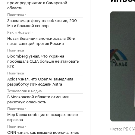
промпредприятие в Самарской
области
Политика
Зачем смартфону телеобъектив, 200
Мп и большой сенсор
РБК и Huawei
Новая Зеландия анонсировала 36-й
пакет санкций против России
Политика
Bloomberg узнал, что Украина
пообещала США больше не атаковать
КТК
Политика
Axios узнал, что OpenAI замедлила
разработку ИИ-модели Astra
Технологии и медиа
В Московской области отменили
ракетную опасность
Политика
Мэр Киева сообщил о пожарах после
взрывов
Политика
Фото: РБК 
CNN узнал, как высший военачальник