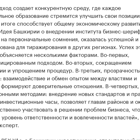
дход создает конкурентную среду, где каждое
ьное образование стремится улучшить свои позиции,
 итоге способствует общему экономическому развит
 Идея Башкирии о внедрении института бизнес-шериф
 на первоначальные сомнения, оказалась успешной и
вана для тиражирования в других регионах. Успех э
 объясняется несколькими факторами. Во-первых,
ицированным подходом. Во-вторых, сокращением
ии и упрощением процедур. В-третьих, прозрачность
: взаимодействие и обмен опытом между властями и
 формируют доверительные отношения. В-четвертых,
онными методами: внедрение новых стандартов и пра
 инвестиционные часы, позволяет главам районов и о
твенно участвовать в решении проблем бизнеса, чт
уровень ответственности и вовлеченности властей»,
ксперт.
РБК Уфа, в Башкирии инвестиционно-строительный ц