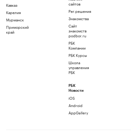
сайтов
Кавказ
Рег.решения
Карелия
Знакомства
Мурманск
Сайт
Приморский
знакомств
край
podbor.ru
РБК
Компании
РБК Курсы
Школа
управления
РБК
РБК
Новости
iOS
Android
AppGallery