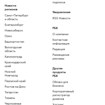
подписка
Новости
регионов
Уведомления
Санкт-Петербург
RSS Новости
и область
Екатеринбург
РБК
Новосибирск
О компании
Омск
Контактная
Башкортостан
информация
Вологодская
Редакция
область
Размещение
Калининград
рекламы
Краснодарский
край
Другие
Нижний
продукты
Новгород
РБК
Пермский край
Облако для
бизнеса
Ростов-на-Дону
Корпоративный
Татарстан
регистратор
Тюмень
доменов
Черноземье
Хостинг