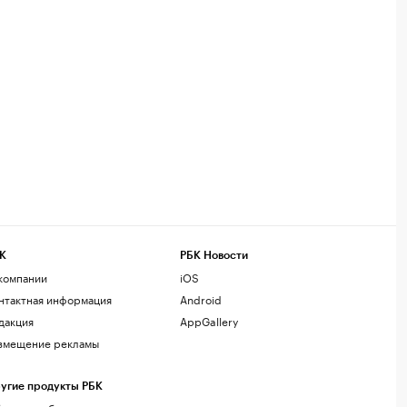
К
РБК Новости
компании
iOS
нтактная информация
Android
дакция
AppGallery
змещение рекламы
угие продукты РБК