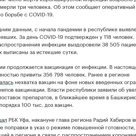
умерли три человека. Об этом сообщает оперативный
о борьбе с COVID-19.
дним данным, с начала пандемии в республике выявл
евших. За день COVID-19 подтвержден у 118 человек. 
аспространения инфекции выздоровели 38 505 пацие
х выписаны за истекшие сутки.
ии продолжается вакцинация от инфекции. В настоящ
ностью привиты 356 798 человек. Ранее в регионе
алась
нехватка вакцин на фоне новых введенных огр
емпов вакцинации. Власти республики заявили об уве
поставок препаратов, в ближайшее время в Башкири
порядка 100 тыс. доз вакцин.
щал
РБК Уфа, накануне глава региона Радий Хабиров в
е поправки в указ о режиме повышенной готовности,
щий в регионе в связи с распространением коронав