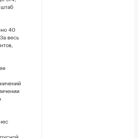
 штаб
ено 40
За весь
нтов,
ее
аничений
личении
ю
нес
ирусной