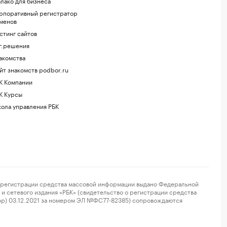
лако для бизнеса
рпоративный регистратор
менов
стинг сайтов
г.решения
акомства
йт знакомств podbor.ru
К Компании
К Курсы
ола управления РБК
регистрации средства массовой информации выдано Федеральной
и сетевого издания «РБК» (свидетельство о регистрации средства
ор) 03.12.2021 за номером ЭЛ №ФС77-82385) сопровождаются