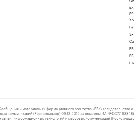
Об
Ко
до
Хо
Ре
Зн
Са
РБ
РБ
Шк
ения и материалы информационного агентства «РБК» (свидетельство о 
овых коммуникаций (Роскомнадзор) 09.12.2015 за номером ИА №ФС77-63848) 
 связи, информационных технологий и массовых коммуникаций (Роскомнадз