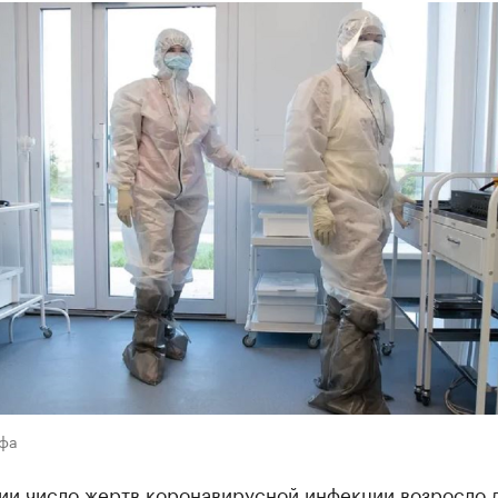
Уфа
ии число жертв коронавирусной инфекции возросло д