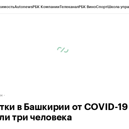
жимость
Autonews
РБК Компании
Телеканал
РБК Вино
Спорт
Школа упра
д
Стиль
Крипто
РБК Бизнес-среда
Дискуссионный клуб
Исследования
К
рагентов
Политика
Экономика
Бизнес
Технологии и медиа
Финансы
Рын
ан
утки в Башкирии от COVID-19
ли три человека