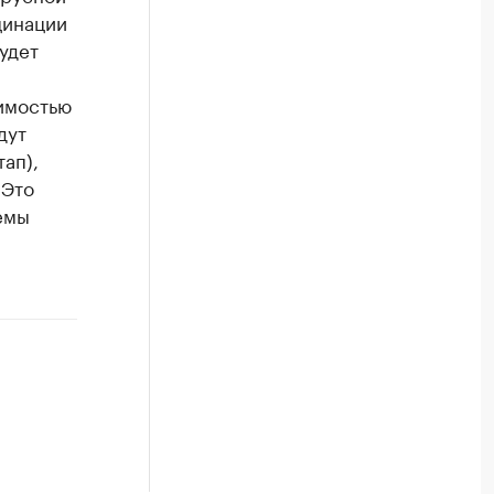
цинации
удет
тимостью
дут
ап),
 Это
емы