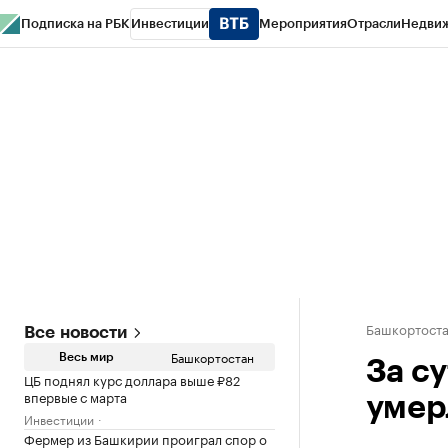
Подписка на РБК
Инвестиции
Мероприятия
Отрасли
Недви
РБК Курсы
РБК Life
Тренды
Визионеры
Национальные проекты
Горо
Спецпроекты СПб
Конференции СПб
Спецпроекты
Проверка конт
Башкортост
Все новости
Башкортостан
Весь мир
За с
ЦБ поднял курс доллара выше ₽82
впервые с марта
умер
Инвестиции
Фермер из Башкирии проиграл спор о