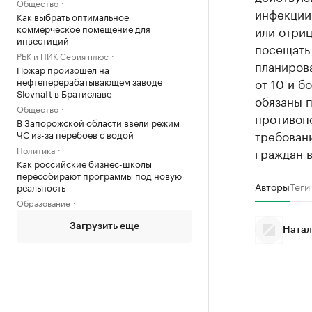
Общество
инфекции.
Как выбрать оптимальное
коммерческое помещение для
или отриц
инвестиций
посещать
РБК и ПИК Серия плюс
планирова
Пожар произошел на
нефтеперерабатывающем заводе
от 10 и б
Slovnaft в Братиславе
обязаны п
Общество
противопо
В Запорожской области ввели режим
требован
ЧС из-за перебоев с водой
Политика
граждан в
Как российские бизнес-школы
пересобирают программы под новую
Авторы
Теги
реальность
Образование
Загрузить еще
Натал