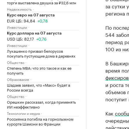
торги выставлена двушка за ₽32,6 млн
за сутки 
Недвижимость
региона п
Курс евро на 07 августа
EUR ЦБ: 94,84
+0,78
По после
Инвестиции
544 забол
Курс доллара на 07 августа
USD ЦБ: 82,17
+0,76
период р
Инвестиции
100 из ни
Лукашенко призвал белорусов
покупать пустующие дома в деревнях
В Башкир
Общество
Степень MBA: что это такое и как ее
время пол
получить
фиксиров
Образование
и роста т
Шадаев заявил, что «Макс» будет в
России всегда
объемов 
Общество
поступит 
Орешкин рассказал, когда применять
ИИ неэффективно
Как
сооб
Технологии и медиа
Россиянка погибла на горнолыжном
очередны
курорте Шамони во Франции
действую