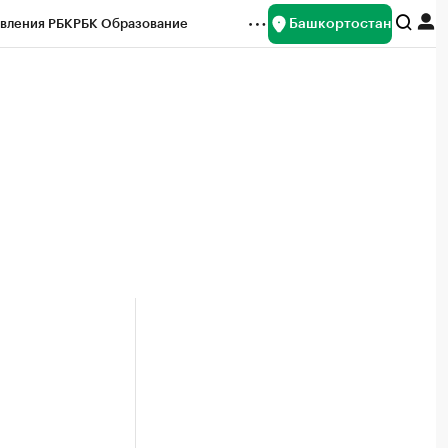
Башкортостан
вления РБК
РБК Образование
редитные рейтинги
Франшизы
Газета
ок наличной валюты