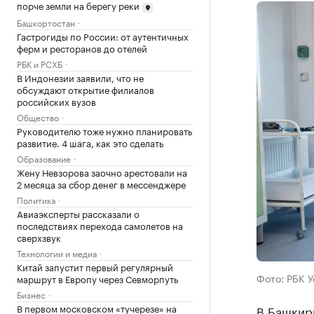
порче земли на берегу реки
Башкортостан
Гастрогиды по России: от аутентичных
ферм и ресторанов до отелей
РБК и РСХБ
В Индонезии заявили, что не
обсуждают открытие филиалов
российских вузов
Общество
Руководителю тоже нужно планировать
развитие. 4 шага, как это сделать
Образование
Жену Невзорова заочно арестовали на
2 месяца за сбор денег в мессенджере
Политика
Авиаэксперты рассказали о
последствиях перехода самолетов на
сверхзвук
Технологии и медиа
Китай запустит первый регулярный
Фото: РБК 
маршрут в Европу через Севморпуть
Бизнес
В первом московском «тучерезе» на
В Башкир