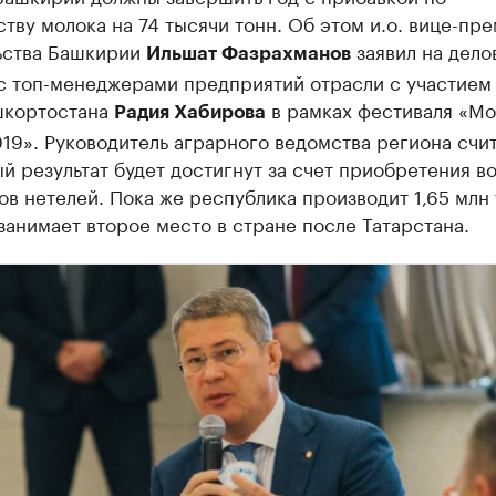
тву молока на 74 тысячи тонн. Об этом и.о. вице-пр
ьства Башкирии
заявил на дело
Ильшат Фазрахманов
 с топ-менеджерами предприятий отрасли с участием
шкортостана
в рамках фестиваля «Мо
Радия Хабирова
19». Руководитель аграрного ведомства региона счит
й результат будет достигнут за счет приобретения в
ов нетелей. Пока же республика производит 1,65 млн
занимает второе место в стране после Татарстана.