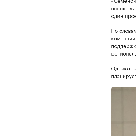
поголовь
один про
По словам
компании
поддержк
региональ
Однако н
планирует