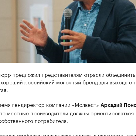
юрр предложил представителям отрасли объединить
ь хороший российский молочный бренд для выхода с 
ая.
время гендиректор компании «Молвест»
Аркадий Пон
 что местные производители должны ориентироваться
собственного потребителя.
однял проблему подготовки кадров, в частности, тех