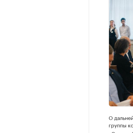
О дальне
группы к
«Семено-