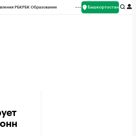
Башкортостан
вления РБК
РБК Образование
редитные рейтинги
Франшизы
Газета
ок наличной валюты
рует
тонн