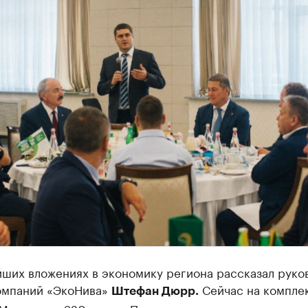
йших вложениях в экономику региона рассказал руко
омпаний «ЭкоНива»
Сейчас на компле
Штефан Дюрр.
Макарово» 320 коров. При выходе на проектную мощ