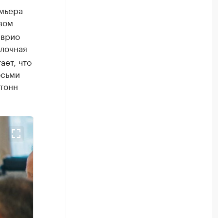
емьера
вом
 врио
лочная
ает, что
осьми
 тонн