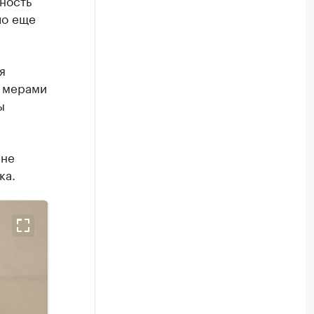
ло еще
я
 мерами
ы
 не
ка.