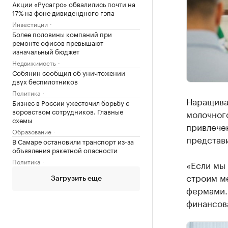
Акции «Русагро» обвалились почти на
17% на фоне дивидендного гэпа
Инвестиции
Более половины компаний при
ремонте офисов превышают
изначальный бюджет
Недвижимость
Собянин сообщил об уничтожении
двух беспилотников
Политика
Наращива
Бизнес в России ужесточил борьбу с
воровством сотрудников. Главные
молочного
схемы
привлечен
Образование
представи
В Самаре остановили транспорт из-за
объявления ракетной опасности
Политика
«Если мы 
строим м
Загрузить еще
фермами. 
финансов