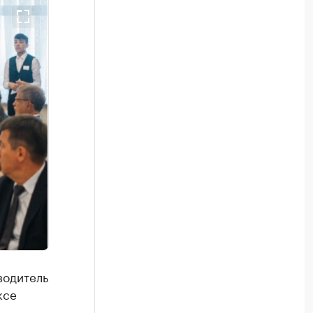
водитель
ксе
ность