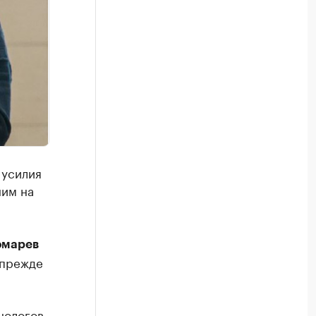
 усилия
ним на
омарев
 прежде
нологов.