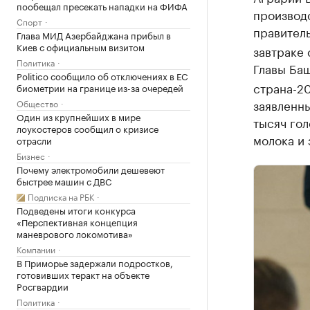
пообещал пресекать нападки на ФИФА
производс
Спорт
правител
Глава МИД Азербайджана прибыл в
Киев с официальным визитом
завтраке
Политика
Главы Ба
Politico сообщило об отключениях в ЕС
страна-20
биометрии на границе из-за очередей
заявленны
Общество
Один из крупнейших в мире
тысяч гол
лоукостеров сообщил о кризисе
молока и 
отрасли
Бизнес
Почему электромобили дешевеют
быстрее машин с ДВС
Подписка на РБК
Подведены итоги конкурса
«Перспективная концепция
маневрового локомотива»
Компании
В Приморье задержали подростков,
готовивших теракт на объекте
Росгвардии
Политика