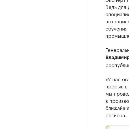
Ведь для 
специалис
потенциал
обучения
промышле
Генераль
Владимир
республик
«У нас ес
прорыв в 
мы прово
в произво
ближайше
региона.