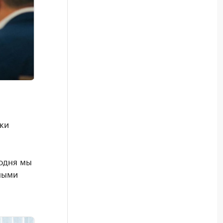
ки
одня мы
ными