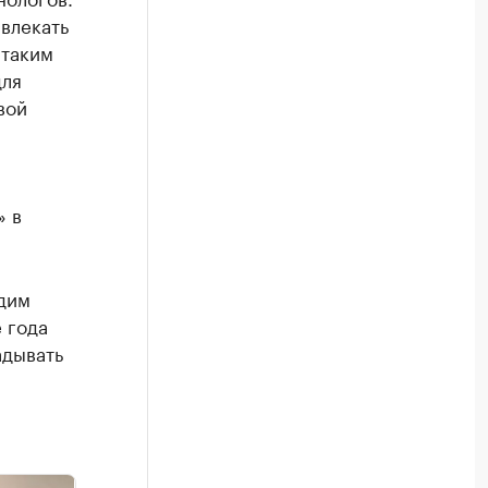
влекать
 таким
для
вой
» в
идим
 года
адывать