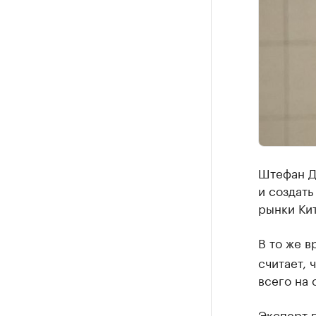
Штефан Д
и создат
рынки Кит
В то же 
считает,
всего на 
Эксперт п