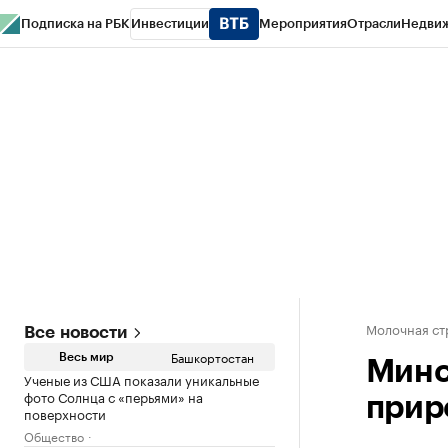
Подписка на РБК
Инвестиции
Мероприятия
Отрасли
Недви
РБК Курсы
РБК Life
Тренды
Визионеры
Национальные проекты
Горо
Спецпроекты СПб
Конференции СПб
Спецпроекты
Проверка конт
Молочная ст
Все новости
Башкортостан
Весь мир
Минс
Ученые из США показали уникальные
фото Солнца с «перьями» на
прир
поверхности
Общество