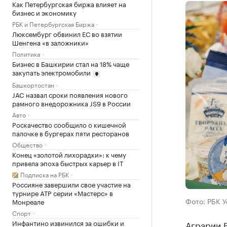
Как Петербургская биржа влияет на
бизнес и экономику
РБК и Петербургская Биржа
Люксембург обвинил ЕС во взятии
Шенгена «в заложники»
Политика
Бизнес в Башкирии стал на 18% чаще
закупать электромобили
Башкортостан
JAC назвал сроки появления нового
рамного внедорожника JS9 в России
Авто
Роскачество сообщило о кишечной
палочке в бургерах пяти ресторанов
Общество
Конец «золотой лихорадки»: к чему
привела эпоха быстрых карьер в IT
Подписка на РБК
Россияне завершили свое участие на
турнире ATP серии «Мастерс» в
Фото: РБК 
Монреале
Спорт
Инфантино извинился за ошибки и
Аграрии 