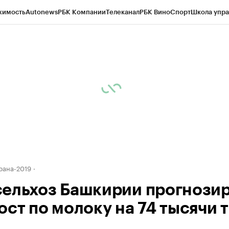
жимость
Autonews
РБК Компании
Телеканал
РБК Вино
Спорт
Школа упра
д
Стиль
Крипто
РБК Бизнес-среда
Дискуссионный клуб
Исследования
К
рагентов
Политика
Экономика
Бизнес
Технологии и медиа
Финансы
Рын
рана-2019
ельхоз Башкирии прогнози
ост по молоку на 74 тысячи 