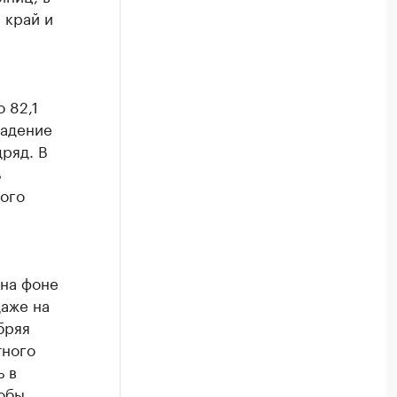
 край и
 82,1
падение
ряд. В
ь
ного
 на фоне
даже на
бряя
тного
ь в
тобы