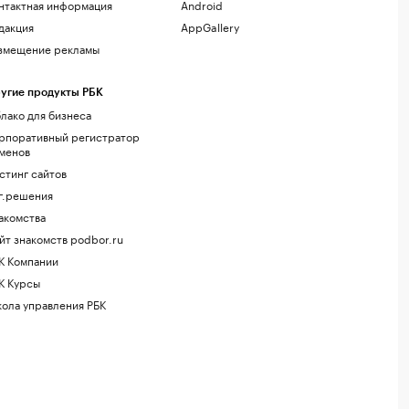
нтактная информация
Android
дакция
AppGallery
змещение рекламы
угие продукты РБК
лако для бизнеса
рпоративный регистратор
менов
стинг сайтов
г.решения
акомства
йт знакомств podbor.ru
К Компании
К Курсы
ола управления РБК