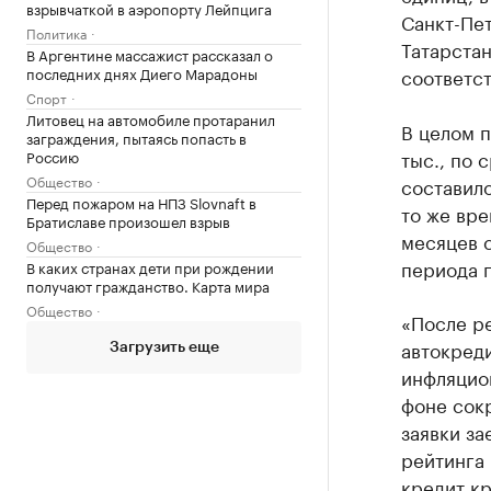
взрывчаткой в аэропорту Лейпцига
Санкт-Пет
Политика
Татарстан
В Аргентине массажист рассказал о
последних днях Диего Марадоны
соответст
Спорт
Литовец на автомобиле протаранил
В целом п
заграждения, пытаясь попасть в
тыс., по 
Россию
Общество
составило
Перед пожаром на НПЗ Slovnaft в
то же вре
Братиславе произошел взрыв
месяцев с
Общество
периода п
В каких странах дети при рождении
получают гражданство. Карта мира
Общество
«После р
автокред
Загрузить еще
инфляцион
фоне сокр
заявки з
рейтинга 
кредит кр