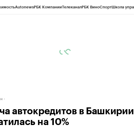
жимость
Autonews
РБК Компании
Телеканал
РБК Вино
Спорт
Школа упра
д
Стиль
Крипто
РБК Бизнес-среда
Дискуссионный клуб
Исследования
К
рагентов
Политика
Экономика
Бизнес
Технологии и медиа
Финансы
Рын
ан
ча автокредитов в Башкирии
атилась на 10%