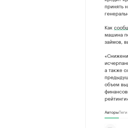
принять 
генераль
Как
сооб
машина по
займов, в
«Снижени
исчерпан
а также о
предыдущи
объем вы
финансов
рейтинги»
Авторы
Теги