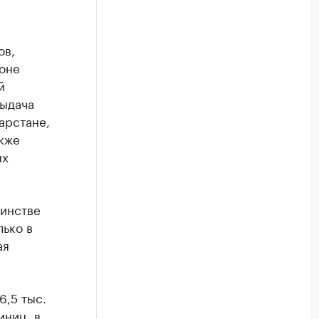
ов,
ионе
й
выдача
арстане,
кже
ых
шинстве
ько в
ая
6,5 тыс.
иниц, в