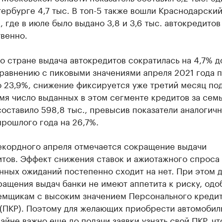
ербурге 4,7 тыс. В топ-5 также вошли Краснодарский
, где в июле было выдано 3,8 и 3,6 тыс. автокредитов
венно.
о стране выдача автокредитов сократилась на 4,7% до
сравнению с пиковыми значениями апреля 2021 года 
 23,9%, снижение фиксируется уже третий месяц под
мя число выданных в этом сегменте кредитов за сем
оставило 598,8 тыс., превысив показатели аналогич
рошлого года на 26,7%.
екордного апреля отмечается сокращение выдачи
итов. Эффект снижения ставок и ажиотажного спроса
ных ожиданий постепенно сходит на нет. При этом 
ащения выдач банки не имеют аппетита к риску, одо
аемщикам с высоким значением Персонального креди
(ПКР). Поэтому для желающих приобрести автомобил
айне важно еще до подачи заявки узнать свой ПКР, ч