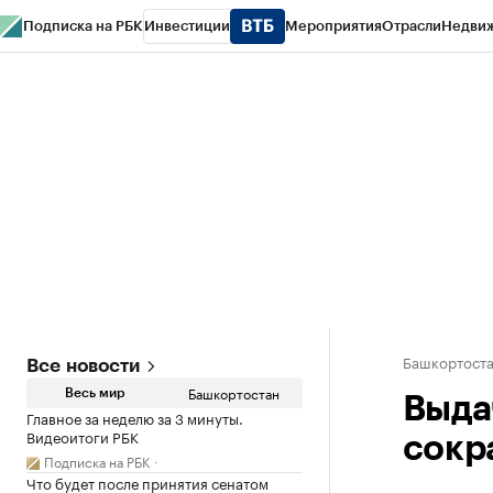
Подписка на РБК
Инвестиции
Мероприятия
Отрасли
Недви
РБК Курсы
РБК Life
Тренды
Визионеры
Национальные проекты
Горо
Спецпроекты СПб
Конференции СПб
Спецпроекты
Проверка конт
Башкортост
Все новости
Башкортостан
Весь мир
Выда
Главное за неделю за 3 минуты.
Видеоитоги РБК
сокр
Подписка на РБК
Что будет после принятия сенатом