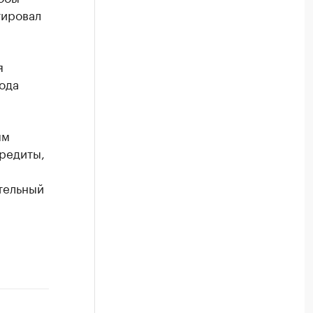
тировал
я
ода
ым
редиты,
тельный