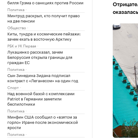
билля Грэма о санкциях против России
Отрицател
Политика
оказалась
Минтруд раскрыл, кто получит право
на две пенсии
Общество
Киты, тундра и космические пейзажи:
зачем ехать в восточную Арктику
РБК и УК Первая
Лукашенко рассказал, зачем
Белоруссия открыла границы для
граждан ЕС
Политика
Сын Зинедина Зидана подписал
контракт с «Леганесом» на один год
Спорт
Над военной базой с комплексами
Patriot в Германии заметили
беспилотники
Политика
Минфин США сообщил о «взятом за
горло» Иране после экономической
ярости
Политика