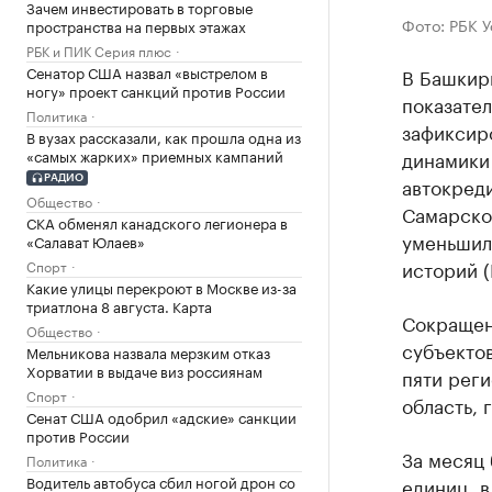
Зачем инвестировать в торговые
Фото: РБК 
пространства на первых этажах
РБК и ПИК Серия плюс
Сенатор США назвал «выстрелом в
В Башкири
ногу» проект санкций против России
показател
Политика
зафиксир
В вузах рассказали, как прошла одна из
«самых жарких» приемных кампаний
динамики 
автокреди
РАДИО
Общество
Самарско
СКА обменял канадского легионера в
уменьшил
«Салават Юлаев»
историй (
Спорт
Какие улицы перекроют в Москве из-за
триатлона 8 августа. Карта
Сокращен
Общество
субъектов
Мельникова назвала мерзким отказ
Хорватии в выдаче виз россиянам
пяти реги
Спорт
область, 
Сенат США одобрил «адские» санкции
против России
За месяц 
Политика
Водитель автобуса сбил ногой дрон со
единиц, в