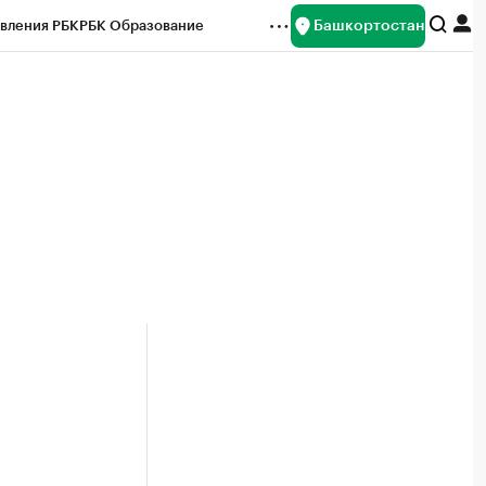
Башкортостан
вления РБК
РБК Образование
редитные рейтинги
Франшизы
Газета
ок наличной валюты