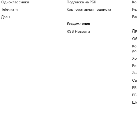
Одноклассники
Подписка на РБК
Ко
Telegram
Корпоративная подписка
Ре
Дзен
Ра
Уведомления
RSS Новости
Др
Об
Ко
до
Хо
Ре
Зн
Са
РБ
РБ
Шк