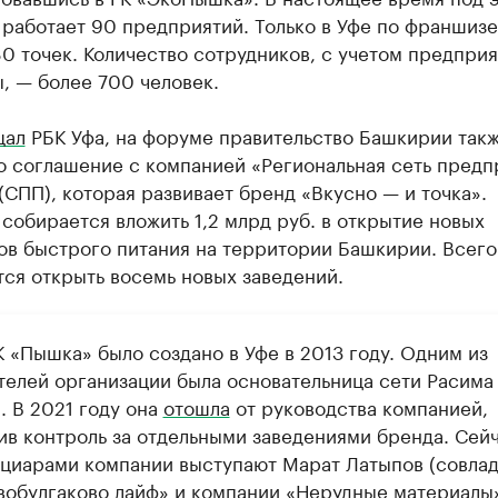
работает 90 предприятий. Только в Уфе по франшизе
0 точек. Количество сотрудников, с учетом предпри
, — более 700 человек.
щал
РБК Уфа, на форуме правительство Башкирии так
о соглашение с компанией «Региональная сеть предп
(СПП), которая развивает бренд «Вкусно — и точка».
собирается вложить 1,2 млрд руб. в открытие новых
ов быстрого питания на территории Башкирии. Всего
ся открыть восемь новых заведений.
 «Пышка» было создано в Уфе в 2013 году. Одним из
телей организации была основательница сети Расима
. В 2021 году она
отошла
от руководства компанией,
ив контроль за отдельными заведениями бренда. Сей
циарами компании выступают Марат Латыпов (совла
вобулгаково лайф» и компании «Нерудные материалы»