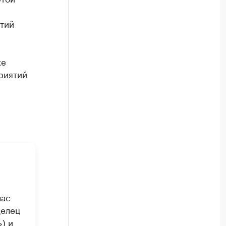
ятий
же
риятий
час
делец
) и