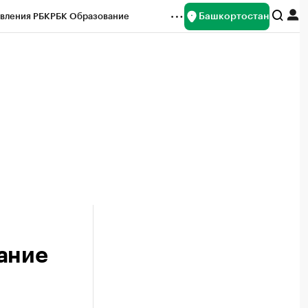
Башкортостан
вления РБК
РБК Образование
редитные рейтинги
Франшизы
Газета
ок наличной валюты
ание