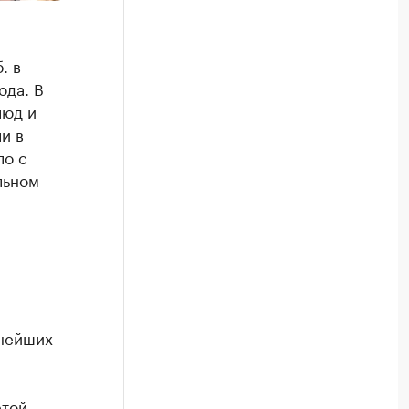
. в
ода. В
люд и
и в
ло с
льном
пнейших
этой