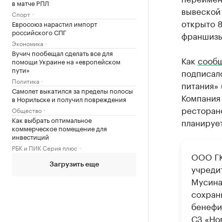
в матче РПЛ
вывеской 
Спорт
открыто 8
Евросоюз нарастил импорт
российского СПГ
франшизы
Экономика
Вучич пообещал сделать все для
Как
сооб
помощи Украине на «европейском
пути»
подписал
Политика
питания» 
Самолет выкатился за пределы полосы
Компания 
в Норильске и получил повреждения
ресторан
Общество
Как выбрать оптимальное
планирует
коммерческое помещение для
инвестиций
РБК и ПИК Серия плюс
ООО ГК
Загрузить еще
учреди
Мусина
сохран
бенефи
СЗ «Но