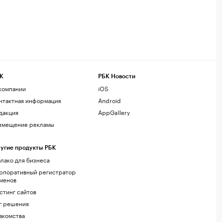
К
РБК Новости
компании
iOS
нтактная информация
Android
дакция
AppGallery
змещение рекламы
угие продукты РБК
лако для бизнеса
рпоративный регистратор
менов
стинг сайтов
г.решения
акомства