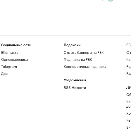
Социальные сети
Подписки
РБ
ВКонтакте
Скрыть баннеры на РБК
О 
Одноклассники
Подписка на РБК
Ко
Telegram
Корпоративная подписка
Ре
Дзен
Ра
Уведомления
RSS Новости
Др
Об
Ко
до
Хо
Ре
Зн