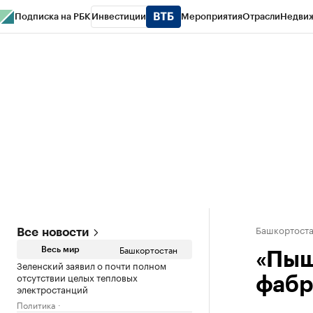
Подписка на РБК
Инвестиции
Мероприятия
Отрасли
Недви
РБК Курсы
РБК Life
Тренды
Визионеры
Национальные проекты
Горо
Спецпроекты СПб
Конференции СПб
Спецпроекты
Проверка конт
Башкортост
Все новости
Башкортостан
Весь мир
«Пыш
Зеленский заявил о почти полном
отсутствии целых тепловых
фабр
электростанций
Политика