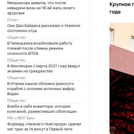
Мельникова заявила, что после
Крупное п
невыдачи визы на ЧЕ ей жаль своего
здоровья
года
Спорт
Сын Джо Байдена рассказал о тяжелом
состоянии отца
Общество
В Геленджике возобновили работу
пляжей после отмены режима
опасности БПЛА
Общество
В Финляндии с марта 2027 года введут
экзамен на гражданство
Общество
В Италии нашли обломки римского
корабля с сотнями античных амфор.
Видео
Общество
Влюби в себя инвестора: истории
компаний, разместивших облигации
РБК и МСП Банк
Форвард «Нижнего Новгорода» сделал
хет-трик за 14 минут в Первой лиге