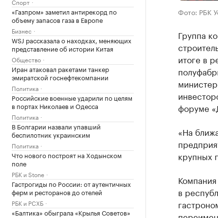
Спорт
«Газпром» заметил антирекорд по
Фото: РБК 
объему запасов газа в Европе
Бизнес
Группа к
WSJ рассказала о находках, меняющих
строитель
представление об истории Китая
итоге в р
Общество
Иран атаковал ракетами танкер
полуфабри
эмиратской госнефтекомпании
министер
Политика
инвестор
Российские военные ударили по целям
в портах Николаев и Одесса
форуме «
Политика
В Болгарии назвали упавший
«На ближ
беспилотник украинским
предприя
Политика
крупных 
Что нового построят на Ходынском
поле
РБК и Stone
Компания 
Гастрогиды по России: от аутентичных
в респуб
ферм и ресторанов до отелей
гастроном
РБК и РСХБ
«Балтика» обыграла «Крылья Советов»
переимен