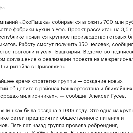
Уфа
омпаний «ЭкоПышка» собирается вложить 700 млн руб
ство фабрики-кухни в Уфе. Проект рассчитан на 3,5 г
еспублике появится крупное производство готовых б
катов. Работу смогут получить 350 человек, сообщил
стве торговли и услуг Башкирии. Ведомство подписа
ом соглашение о реализации проекта на межрегиона
Дни ритейла в Приволжье».
айшее время стратегия группы — создание новых
тий общепита в районах Башкортостана и ближайших
городах-миллионниках», — сообщил Алексей Гусев.
«Пышка» была создана в 1999 году. Это одна из кру
лике сетей предприятий общественного питания и
ов. Пять лет назад группа провела ребрендинг,
овавшись в ГК «ЭкоПышка». В настоящее время под 