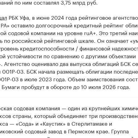
аний по ним составлял 3,75 млрд руб.
щал
РБК Уфа, в июне 2024 года рейтинговое агентство
 РА» оставило долгосрочный кредитный рейтинг обли
ой содовой компании на уровне ruA+. Это третий на
ь по российской рейтинговой шкале. Он означает «
уровень кредитоспособности / финансовой надежност
ой устойчивости по сравнению с другими объектами
. Агентство оценивало два выпуска облигаций БСК с
 001P-03. БСК начала размещать облигации последне
01P-03 в июле 2023 года. Объем заимствования сост
 Бумаги пробудут в обороте до 10 июля 2026 года.
ская содовая компания — один из крупнейших химич
ксов страны, который объединяет три производстве
кса — «Сода» и «Каустик» в Стерлитамаке и
иковский содовый завод в Пермском крае. Группа