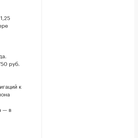
1,25
ере
да.
50 руб.
игаций к
пона
а — в