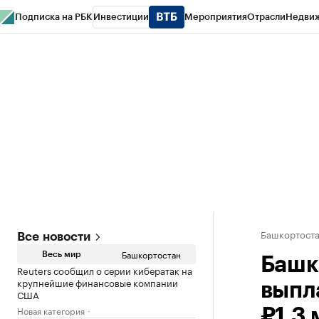
Подписка на РБК
Инвестиции
Мероприятия
Отрасли
Недви
РБК Курсы
РБК Life
Тренды
Визионеры
Национальные проекты
Горо
Спецпроекты СПб
Конференции СПб
Спецпроекты
Проверка конт
Башкортост
Все новости
Башкортостан
Весь мир
Башк
Reuters сообщил о серии кибератак на
крупнейшие финансовые компании
выпл
США
Новая категория
₽1,3