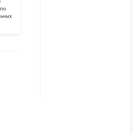
и
 по
льных