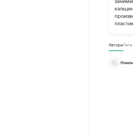
занима
кальци
произв
пластик
Авторы
Теги
Наиль