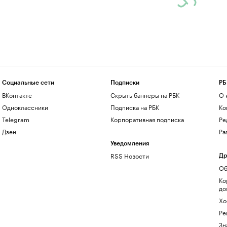
Социальные сети
Подписки
РБ
ВКонтакте
Скрыть баннеры на РБК
О 
Одноклассники
Подписка на РБК
Ко
Telegram
Корпоративная подписка
Ре
Дзен
Ра
Уведомления
RSS Новости
Др
Об
Ко
до
Хо
Ре
Зн