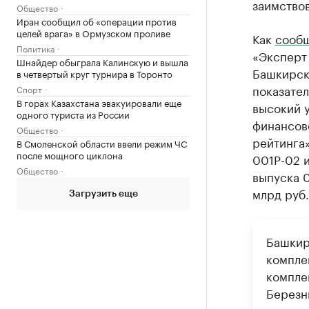
заимствов
Общество
Иран сообщил об «операции против
целей врага» в Ормузском проливе
Как
сооб
Политика
«Эксперт
Шнайдер обыграла Калинскую и вышла
Башкирск
в четвертый круг турнира в Торонто
показател
Спорт
В горах Казахстана эвакуировали еще
высокий 
одного туриста из России
финансов
Общество
рейтинга»
В Смоленской области ввели режим ЧС
после мощного циклона
001P-02 и
Общество
выпуска 0
млрд руб.
Загрузить еще
Башкир
компле
компле
Березн