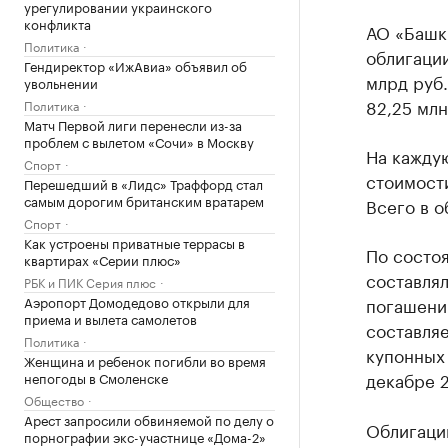
урегулировании украинского
конфликта
АО «Башк
Политика
облигации
Гендиректор «ИжАвиа» объявил об
млрд руб.
увольнении
82,25 млн
Политика
Матч Первой лиги перенесли из-за
проблем с вылетом «Сочи» в Москву
На каждую
Спорт
стоимости
Перешедший в «Лидс» Траффорд стал
самым дорогим британским вратарем
Всего в о
Спорт
Как устроены приватные террасы в
По состоя
квартирах «Серии плюс»
составлял
РБК и ПИК Серия плюс
Аэропорт Домодедово открыли для
погашению
приема и вылета самолетов
составляе
Политика
купонных 
Женщина и ребенок погибли во время
декабре 2
непогоды в Смоленске
Общество
Арест запросили обвиняемой по делу о
Облигаци
порнографии экс-участнице «Дома-2»