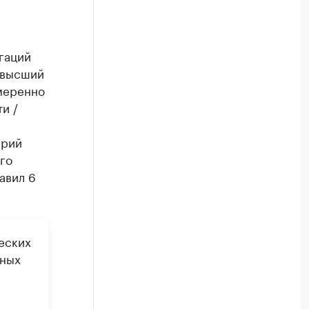
гаций
ивысший
умеренно
и /
ерий
го
авил 6
еских
нных