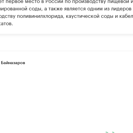
ет первое место в России по производству пищевой 
нированной соды, а также является одним из лидеров
одству поливинилхлорида, каустической соды и кабе
атов.
 Байназаров