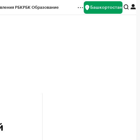
Башкортостан
вления РБК
РБК Образование
редитные рейтинги
Франшизы
Газета
ок наличной валюты
й