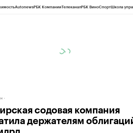
жимость
Autonews
РБК Компании
Телеканал
РБК Вино
Спорт
Школа упра
д
Стиль
Крипто
РБК Бизнес-среда
Дискуссионный клуб
Исследования
К
рагентов
Политика
Экономика
Бизнес
Технологии и медиа
Финансы
Рын
ан
ирская содовая компания
атила держателям облигаци
 млрд