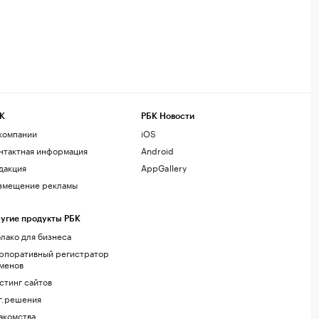
К
РБК Новости
компании
iOS
нтактная информация
Android
дакция
AppGallery
змещение рекламы
угие продукты РБК
лако для бизнеса
рпоративный регистратор
менов
стинг сайтов
г.решения
акомства