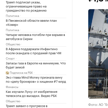
Трамп подписал указы,
ограничивающие право на
гражданство по рождению
Политика
В Пензенской области ввели план
«Ковер»
Политика
Четыре человека погибли при взрыве в
автобусе в Сирии
Общество
В Африке поддержали Инфантино
после скандала с продажей прав ЧМ
Спорт
Запасы газа в Европе на минимуме. Что
будет зимой
Подписка на РБК
Экс-глава Mind Money признала вину
по «делу брокеров» о хищении ₽7 млрд
Финансы
Как изучали Луну: от изобретения
телескопа до высадки. Видео РБК
Общество
Фото: АО "Б
Трамп заявил о прогрессе в